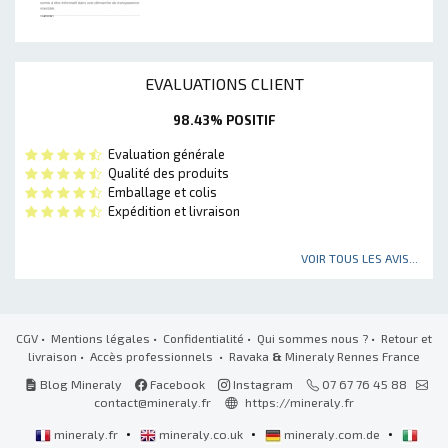
EVALUATIONS CLIENT
98.43% POSITIF
Evaluation générale
Qualité des produits
Emballage et colis
Expédition et livraison
VOIR TOUS LES AVIS...
CGV
•
Mentions légales
•
Confidentialité
•
Qui sommes nous ?
•
Retour et
livraison
•
Accès professionnels
• Ravaka
&
Mineraly Rennes France
Blog Mineraly
Facebook
Instagram
07 67 76 45 88
contact@mineraly.fr
https://mineraly.fr
•
•
•
mineraly.fr
mineraly.co.uk
mineraly.com.de