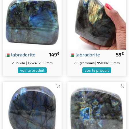
€
€
labradorite
149
labradorite
59
2.36 kilo | 155x45x135 mm
710 grammes | 95x90x50 mm
voir le produit
voir le produit