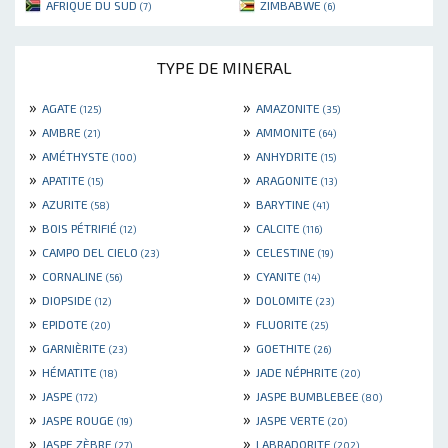
AFRIQUE DU SUD
ZIMBABWE
(7)
(6)
TYPE DE MINERAL
»
»
AGATE
AMAZONITE
(125)
(35)
»
»
AMBRE
AMMONITE
(21)
(64)
»
»
AMÉTHYSTE
ANHYDRITE
(100)
(15)
»
»
APATITE
ARAGONITE
(15)
(13)
»
»
AZURITE
BARYTINE
(58)
(41)
»
»
BOIS PÉTRIFIÉ
CALCITE
(12)
(116)
»
»
CAMPO DEL CIELO
CELESTINE
(23)
(19)
»
»
CORNALINE
CYANITE
(56)
(14)
»
»
DIOPSIDE
DOLOMITE
(12)
(23)
»
»
EPIDOTE
FLUORITE
(20)
(25)
»
»
GARNIÈRITE
GOETHITE
(23)
(26)
»
»
HÉMATITE
JADE NÉPHRITE
(18)
(20)
»
»
JASPE
JASPE BUMBLEBEE
(172)
(80)
»
»
JASPE ROUGE
JASPE VERTE
(19)
(20)
»
»
JASPE ZÈBRE
LABRADORITE
(27)
(202)