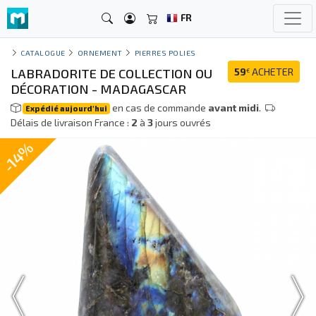
FR
CATALOGUE
ORNEMENT
PIERRES POLIES
LABRADORITE DE COLLECTION OU
59
ACHETER
€
DÉCORATION - MADAGASCAR
en cas de commande
avant midi
.
Expédié aujourd'hui
Délais de livraison France :
2
à
3
jours ouvrés
-14%