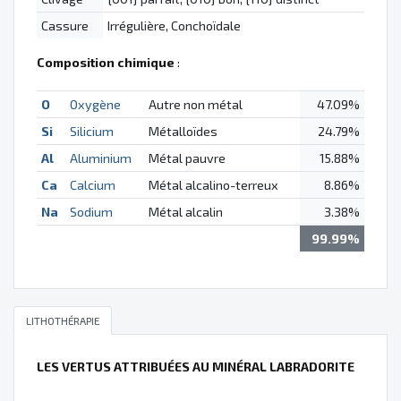
Cassure
Irrégulière, Conchoïdale
Composition chimique
:
O
Oxygène
Autre non métal
47.09%
Si
Silicium
Métalloïdes
24.79%
Al
Aluminium
Métal pauvre
15.88%
Ca
Calcium
Métal alcalino-terreux
8.86%
Na
Sodium
Métal alcalin
3.38%
99.99%
LITHOTHÉRAPIE
LES VERTUS ATTRIBUÉES AU MINÉRAL LABRADORITE