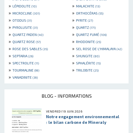
»
»
LÉPIDOLITE
MALACHITE
(10)
(13)
»
»
MICROCLINE
ORTHOCÉRAS
(301)
(55)
»
»
OTODUS
PYRITE
(31)
(27)
»
»
PYROLUSITE
QUARTZ
(31)
(171)
»
»
QUARTZ FADEN
QUARTZ FUMÉ
(40)
(106)
»
»
QUARTZ ROSE
RHODONITE
(57)
(25)
»
»
ROSE DES SABLES
SEL ROSE DE L'HIMALAYA
(35)
(42)
»
»
SEPTARIA
SHUNGITE
(26)
(80)
»
»
SPECTROLITE
SPHALÉRITE
(11)
(15)
»
»
TOURMALINE
TRILOBITE
(99)
(25)
»
VANADINITE
(39)
BLOG - INFORMATIONS
VENDREDI 19 JUIN 2026
Notre engagement environnemental
: le bilan carbone de Mineraly