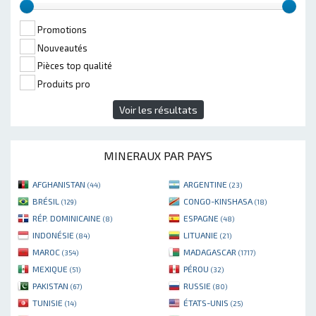
Promotions
Nouveautés
Pièces top qualité
Produits pro
Voir les résultats
MINERAUX PAR PAYS
AFGHANISTAN
ARGENTINE
(44)
(23)
BRÉSIL
CONGO-KINSHASA
(129)
(18)
RÉP. DOMINICAINE
ESPAGNE
(8)
(48)
INDONÉSIE
LITUANIE
(84)
(21)
MAROC
MADAGASCAR
(354)
(1717)
MEXIQUE
PÉROU
(51)
(32)
PAKISTAN
RUSSIE
(67)
(80)
TUNISIE
ÉTATS-UNIS
(14)
(25)