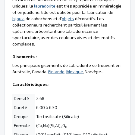
uniques, la
labradorite
est très appréciée en minéralogie
et en joaillerie. Elle est utilisée pour la fabrication de
bijoux
, de cabochons et d'
objets
décoratifs. Les
collectionneurs recherchent particulièrement les
spécimens présentant une labradorescence
spectaculaire, avec des couleurs vives et des motifs
complexes.
Gisements :
Les principaux gisements de Labradorite se trouvent en
Australie, Canada,
Finlande
,
Mexique
, Norvège...
Caractéristiques
:
Densité
2.68
Dureté
6.00 à 6.50
Groupe
Tectosilicate (Silicate)
Formule
(Ca,Na)(Si,Al)
O
4
8
Clivage
{001} parfait, {010} bon, {110} distinct