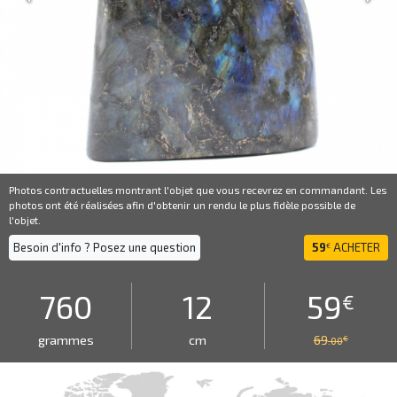
Photos contractuelles montrant l'objet que vous recevrez en commandant. Les
photos ont été réalisées afin d'obtenir un rendu le plus fidèle possible de
l'objet.
Besoin d'info ? Posez une question
59
ACHETER
€
760
12
59
€
grammes
cm
69
€
.00