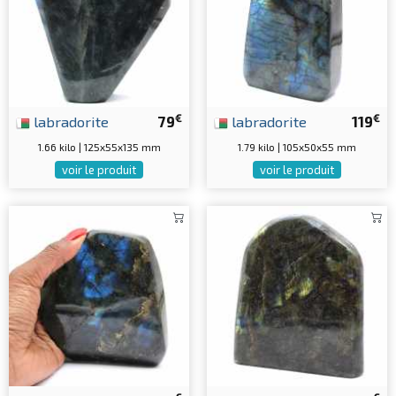
€
€
labradorite
79
labradorite
119
1.66 kilo | 125x55x135 mm
1.79 kilo | 105x50x55 mm
voir le produit
voir le produit