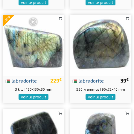
voir le produit
voir le produit
-15%
€
€
labradorite
229
labradorite
39
3 kilo | 180x130x80 mm
530 grammes | 90x75x40 mm
voir le produit
voir le produit