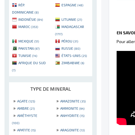
RÉP.
ESPAGNE
(48)
DOMINICAINE
(8)
INDONÉSIE
LITUANIE
(84)
(21)
MAROC
MADAGASCAR
(353)
EN SAVO
(1717)
MEXIQUE
PÉROU
Pour alle
(51)
(31)
PAKISTAN
RUSSIE
(67)
(80)
TUNISIE
ÉTATS-UNIS
(14)
(25)
AFRIQUE DU SUD
ZIMBABWE
(6)
(7)
TYPE DE MINERAL
»
»
AGATE
AMAZONITE
(125)
(35)
»
»
AMBRE
AMMONITE
(21)
(64)
»
»
AMÉTHYSTE
ANHYDRITE
(15)
(100)
»
»
APATITE
ARAGONITE
(15)
(13)