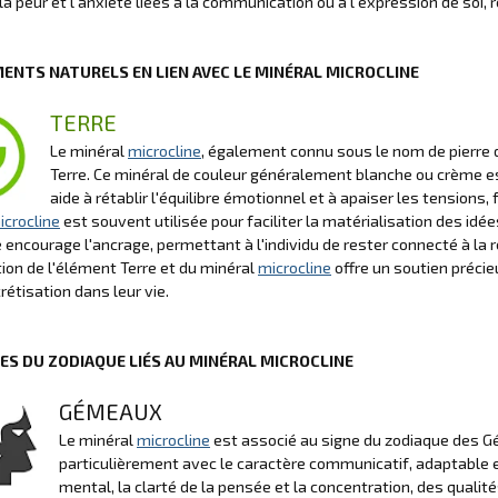
la peur et l'anxiété liées à la communication ou à l'expression de soi, r
MENTS NATURELS EN LIEN AVEC LE MINÉRAL MICROCLINE
TERRE
Le minéral
microcline
, également connu sous le nom de pierre 
Terre. Ce minéral de couleur généralement blanche ou crème es
aide à rétablir l'équilibre émotionnel et à apaiser les tensions,
icrocline
est souvent utilisée pour faciliter la matérialisation des idé
le encourage l'ancrage, permettant à l'individu de rester connecté à la
tion de l'élément Terre et du minéral
microcline
offre un soutien précieu
rétisation dans leur vie.
NES DU ZODIAQUE LIÉS AU MINÉRAL MICROCLINE
GÉMEAUX
Le minéral
microcline
est associé au signe du zodiaque des G
particulièrement avec le caractère communicatif, adaptable e
mental, la clarté de la pensée et la concentration, des qual