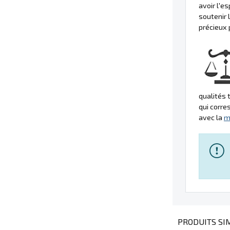
avoir l'
soutenir 
précieux 
qualités 
qui corre
avec la
m
PRODUITS SIM