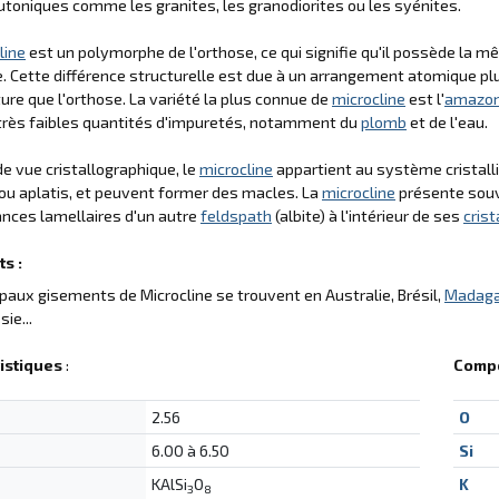
utoniques comme les granites, les granodiorites ou les syénites.
line
est un polymorphe de l'orthose, ce qui signifie qu'il possède la 
e. Cette différence structurelle est due à un arrangement atomique p
re que l'orthose. La variété la plus connue de
microcline
est l'
amazon
très faibles quantités d'impuretés, notamment du
plomb
et de l'eau.
de vue cristallographique, le
microcline
appartient au système cristallin
ou aplatis, et peuvent former des macles. La
microcline
présente souve
nces lamellaires d'un autre
feldspath
(albite) à l'intérieur de ses
cris
s :
ipaux gisements de Microcline se trouvent en Australie, Brésil,
Madaga
sie...
istiques
:
Compo
2.56
O
6.00 à 6.50
Si
KAlSi
O
K
3
8