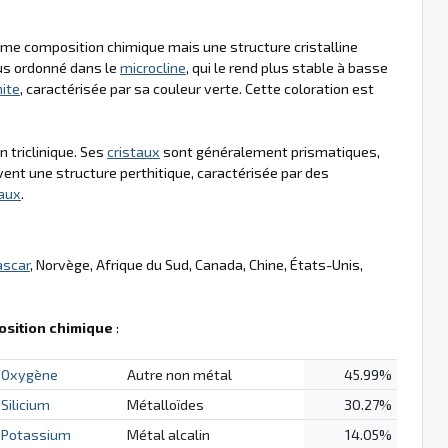
même composition chimique mais une structure cristalline
lus ordonné dans le
microcline
, qui le rend plus stable à basse
ite
, caractérisée par sa couleur verte. Cette coloration est
 triclinique. Ses
cristaux
sont généralement prismatiques,
nt une structure perthitique, caractérisée par des
taux
.
scar
, Norvège, Afrique du Sud, Canada, Chine, États-Unis,
sition chimique
:
Oxygène
Autre non métal
45.99%
Silicium
Métalloïdes
30.27%
Potassium
Métal alcalin
14.05%