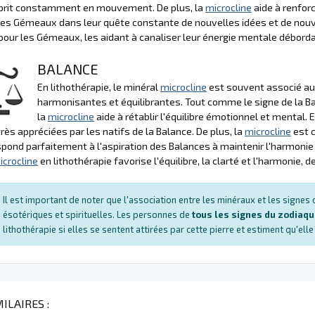
esprit constamment en mouvement. De plus, la
microcline
aide à renforc
les Gémeaux dans leur quête constante de nouvelles idées et de nou
pour les Gémeaux, les aidant à canaliser leur énergie mentale débor
BALANCE
En lithothérapie, le minéral
microcline
est souvent associé au 
harmonisantes et équilibrantes. Tout comme le signe de la Ba
la
microcline
aide à rétablir l'équilibre émotionnel et mental. E
très appréciées par les natifs de la Balance. De plus, la
microcline
est c
spond parfaitement à l'aspiration des Balances à maintenir l'harmonie
icrocline
en lithothérapie favorise l'équilibre, la clarté et l'harmonie,
Il est important de noter que l'association entre les minéraux et les signe
ésotériques et spirituelles. Les personnes de
tous les signes du zodiaq
lithothérapie si elles se sentent attirées par cette pierre et estiment qu'ell
ILAIRES :