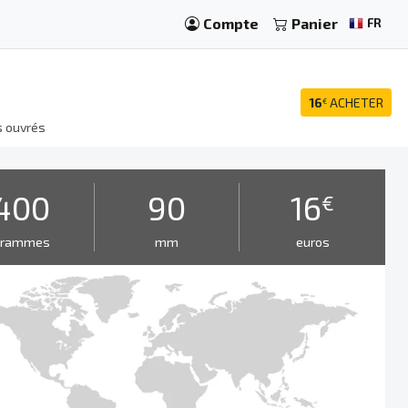
Compte
Panier
FR
16
ACHETER
€
s ouvrés
400
90
16
€
grammes
mm
euros