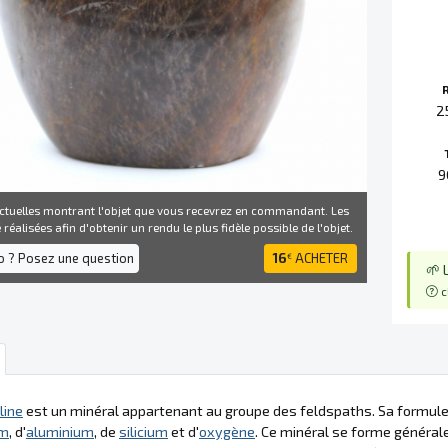
2
9
ctuelles montrant l'objet que vous recevrez en commandant. Les
réalisées afin d'obtenir un rendu le plus fidèle possible de l'objet.
fo ? Posez une question
16
ACHETER
€
🌱 
c
line
est un minéral appartenant au groupe des feldspaths. Sa formule
um
, d'
aluminium
, de
silicium
et d'
oxygène
. Ce minéral se forme généra