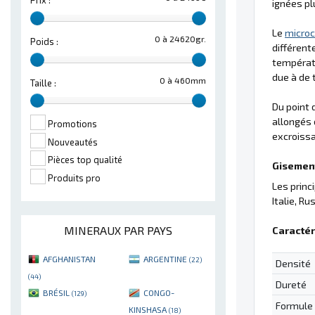
Prix :
ignées pl
Le
microc
0 à 24620gr.
Poids :
différent
températu
due à de 
0 à 460mm
Taille :
Du point 
allongés 
Promotions
excroissa
Nouveautés
Pièces top qualité
Gisement
Produits pro
Les princ
Italie, Rus
MINERAUX PAR PAYS
Caractér
AFGHANISTAN
ARGENTINE
(22)
Densité
(44)
Dureté
BRÉSIL
CONGO-
(129)
Formule
KINSHASA
(18)