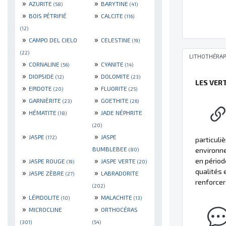
»
»
AZURITE
BARYTINE
(58)
(41)
»
»
BOIS PÉTRIFIÉ
CALCITE
(116)
(12)
»
»
CAMPO DEL CIELO
CELESTINE
(19)
(22)
LITHOTHÉRAP
»
»
CORNALINE
CYANITE
(56)
(14)
»
»
DIOPSIDE
DOLOMITE
(12)
(23)
LES VER
»
»
EPIDOTE
FLUORITE
(20)
(25)
»
»
GARNIÈRITE
GOETHITE
(23)
(26)
»
»
HÉMATITE
JADE NÉPHRITE
(18)
(20)
»
»
JASPE
JASPE
(172)
particuli
BUMBLEBEE
environne
(80)
»
»
en périod
JASPE ROUGE
JASPE VERTE
(19)
(20)
qualités 
»
»
JASPE ZÈBRE
LABRADORITE
(27)
renforcer 
(202)
»
»
LÉPIDOLITE
MALACHITE
(10)
(13)
»
»
MICROCLINE
ORTHOCÉRAS
(301)
(54)