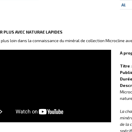
Al
IR PLUS AVEC NATURAE LAPIDES
r plus loin dans la connaissance du minéral de collection Microcline av
A pro
Titre
:
Publi
Duré
Descr
Microc
nature
La ch
minéra
de la 
spécif