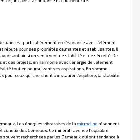
enforçant ainsi la confiance et l'authenticité.
de lune, est particulièrement en résonance avec l'élément
t réputé pour ses propriétés calmantes et stabilisantes. Il
 favorisant ainsi un sentiment de stabilité et de sécurité. De
es et des projets, en harmonie avec l'énergie de l'élément
 réalité tout en poursuivant ses aspirations. En somme,
x pour ceux qui cherchent à instaurer l'équilibre, la stabilité
émeaux. Les énergies vibratoires de la
microcline
résonnent
t curieux des Gémeaux. Ce minéral favorise l'équilibre
ités souvent recherchées par les Gémeaux qui ont tendance à