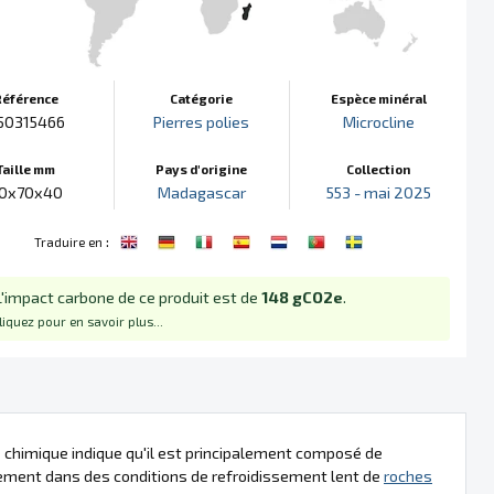
Référence
Catégorie
Espèce minéral
50315466
Pierres polies
Microcline
Taille mm
Pays d'origine
Collection
0x70x40
Madagascar
553 - mai 2025
:
Traduire en
L'impact carbone de ce produit est de
148 gCO2e
.
liquez pour en savoir plus...
 chimique indique qu'il est principalement composé de
lement dans des conditions de refroidissement lent de
roches