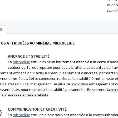
minéra
humain
IE
TUS ATTRIBUÉES AU MINÉRAL MICROCLINE
ANCRAGE ET STABILITÉ
La
microcline
est un minéral hautement associé à la vertu d'ancrag
couleur verte, est réputée pour ses vibrations apaisantes qui fav
èrement efficace pour aider à créer un sentiment d'ancrage, permettant à
ment immédiat. Cette connexion renforce la stabilité émotionnelle et 
e de stress ou de changement. De plus, la
microcline
est également con
essentielles pour maintenir la stabilité personnelle. En somme, la
micr
leur ancrage et leur stabilité.
COMMUNICATION ET CRÉATIVITÉ
La
microcline
est une pierre souvent associée à la communication et