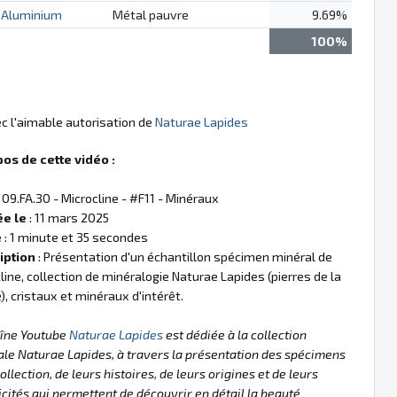
Aluminium
Métal pauvre
9.69%
100%
ec l'aimable autorisation de
Naturae Lapides
pos de cette vidéo :
 09.FA.30 - Microcline - #F11 - Minéraux
ée le
: 11 mars 2025
e
: 1 minute et 35 secondes
iption
: Présentation d'un échantillon spécimen minéral de
line, collection de minéralogie Naturae Lapides (pierres de la
), cristaux et minéraux d'intérêt.
aîne Youtube
Naturae Lapides
est dédiée à la collection
le Naturae Lapides, à travers la présentation des spécimens
collection, de leurs histoires, de leurs origines et de leurs
icités qui permettent de découvrir en détail la beauté