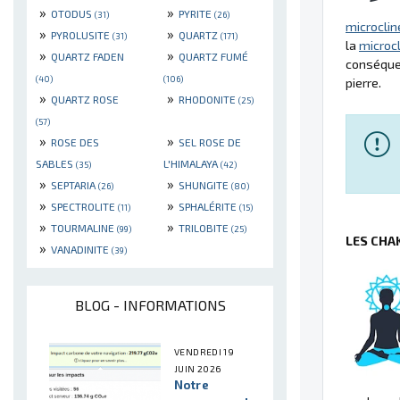
»
»
OTODUS
PYRITE
(31)
(26)
microclin
»
»
PYROLUSITE
QUARTZ
(31)
(171)
la
microc
»
»
QUARTZ FADEN
QUARTZ FUMÉ
conséquen
(40)
(106)
pierre.
»
»
QUARTZ ROSE
RHODONITE
(25)
(57)
»
»
ROSE DES
SEL ROSE DE
SABLES
L'HIMALAYA
(35)
(42)
»
»
SEPTARIA
SHUNGITE
(26)
(80)
»
»
SPECTROLITE
SPHALÉRITE
(11)
(15)
»
»
TOURMALINE
TRILOBITE
(99)
(25)
LES CHA
»
VANADINITE
(39)
BLOG - INFORMATIONS
VENDREDI 19
JUIN 2026
Notre