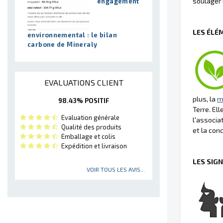
soulager 
engagement
LES ÉLÉ
environnemental : le bilan
carbone de Mineraly
EVALUATIONS CLIENT
plus, la
m
98.43% POSITIF
Terre. El
Evaluation générale
l'associa
Qualité des produits
et la conc
Emballage et colis
Expédition et livraison
LES SIG
VOIR TOUS LES AVIS...