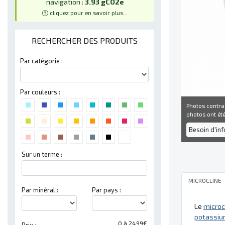
navigation :
3.93 gCO2e
cliquez pour en savoir plus...
RECHERCHER DES PRODUITS
Par catégorie :
Par couleurs :
Photos contra
photos ont été 
Besoin d'in
Sur un terme :
MICROCLINE
Par minéral :
Par pays :
Le
microc
potassi
0 à 2499€