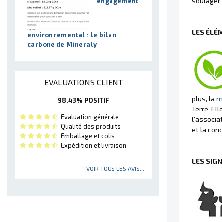
soulager 
engagement
LES ÉLÉ
environnemental : le bilan
carbone de Mineraly
EVALUATIONS CLIENT
plus, la
m
98.43% POSITIF
Terre. El
Evaluation générale
l'associa
Qualité des produits
et la conc
Emballage et colis
Expédition et livraison
LES SIG
VOIR TOUS LES AVIS...