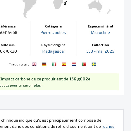
Référence
Catégorie
Espèce minéral
50315468
Pierres polies
Microcline
Taille mm
Pays d'origine
Collection
10x70x30
Madagascar
553 - mai 2025
:
Traduire en
L'impact carbone de ce produit est de
156 gCO2e
.
liquez pour en savoir plus...
 chimique indique qu'il est principalement composé de
lement dans des conditions de refroidissement lent de
roches