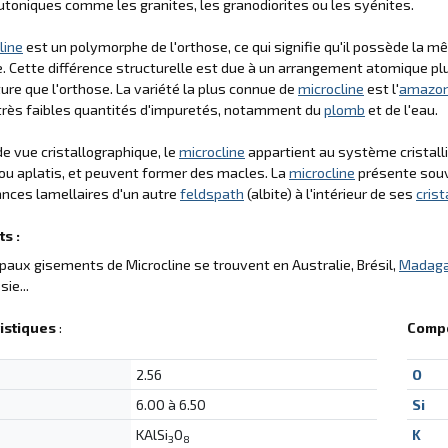
utoniques comme les granites, les granodiorites ou les syénites.
line
est un polymorphe de l'orthose, ce qui signifie qu'il possède la 
e. Cette différence structurelle est due à un arrangement atomique p
re que l'orthose. La variété la plus connue de
microcline
est l'
amazon
très faibles quantités d'impuretés, notamment du
plomb
et de l'eau.
de vue cristallographique, le
microcline
appartient au système cristallin
ou aplatis, et peuvent former des macles. La
microcline
présente souve
nces lamellaires d'un autre
feldspath
(albite) à l'intérieur de ses
cris
s :
ipaux gisements de Microcline se trouvent en Australie, Brésil,
Madaga
sie...
istiques
:
Compo
2.56
O
6.00 à 6.50
Si
KAlSi
O
K
3
8