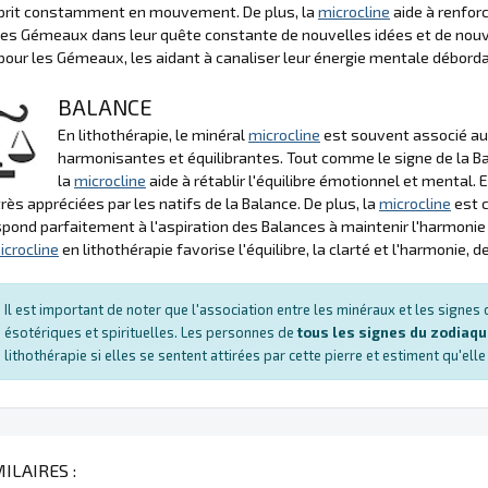
esprit constamment en mouvement. De plus, la
microcline
aide à renforc
les Gémeaux dans leur quête constante de nouvelles idées et de nou
pour les Gémeaux, les aidant à canaliser leur énergie mentale débor
BALANCE
En lithothérapie, le minéral
microcline
est souvent associé au 
harmonisantes et équilibrantes. Tout comme le signe de la Ba
la
microcline
aide à rétablir l'équilibre émotionnel et mental. E
très appréciées par les natifs de la Balance. De plus, la
microcline
est c
spond parfaitement à l'aspiration des Balances à maintenir l'harmonie
icrocline
en lithothérapie favorise l'équilibre, la clarté et l'harmonie,
Il est important de noter que l'association entre les minéraux et les signe
ésotériques et spirituelles. Les personnes de
tous les signes du zodiaq
lithothérapie si elles se sentent attirées par cette pierre et estiment qu'ell
ILAIRES :