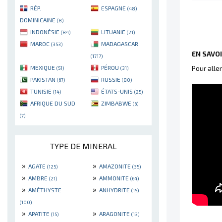
RÉP.
ESPAGNE
(48)
DOMINICAINE
(8)
INDONÉSIE
LITUANIE
(84)
(21)
MAROC
MADAGASCAR
(353)
EN SAVO
(1717)
MEXIQUE
PÉROU
Pour alle
(51)
(31)
PAKISTAN
RUSSIE
(67)
(80)
TUNISIE
ÉTATS-UNIS
(14)
(25)
AFRIQUE DU SUD
ZIMBABWE
(6)
(7)
TYPE DE MINERAL
»
»
AGATE
AMAZONITE
(125)
(35)
»
»
AMBRE
AMMONITE
(21)
(64)
»
»
AMÉTHYSTE
ANHYDRITE
(15)
(100)
»
»
APATITE
ARAGONITE
(15)
(13)