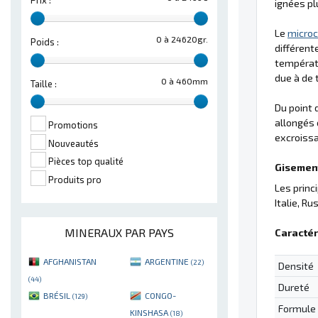
Prix :
ignées pl
Le
microc
0 à 24620gr.
Poids :
différent
températu
due à de 
0 à 460mm
Taille :
Du point 
allongés 
Promotions
excroissa
Nouveautés
Pièces top qualité
Gisement
Produits pro
Les princ
Italie, Rus
MINERAUX PAR PAYS
Caractér
AFGHANISTAN
ARGENTINE
(22)
Densité
(44)
Dureté
BRÉSIL
CONGO-
(129)
Formule
KINSHASA
(18)