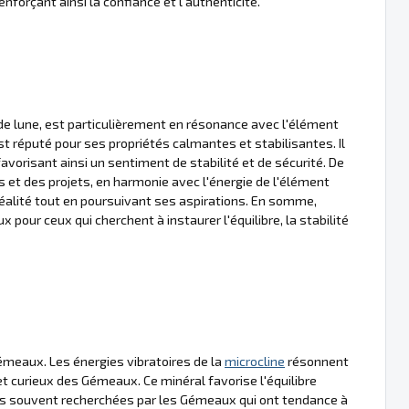
enforçant ainsi la confiance et l'authenticité.
de lune, est particulièrement en résonance avec l'élément
t réputé pour ses propriétés calmantes et stabilisantes. Il
 favorisant ainsi un sentiment de stabilité et de sécurité. De
es et des projets, en harmonie avec l'énergie de l'élément
 réalité tout en poursuivant ses aspirations. En somme,
x pour ceux qui cherchent à instaurer l'équilibre, la stabilité
émeaux. Les énergies vibratoires de la
microcline
résonnent
t curieux des Gémeaux. Ce minéral favorise l'équilibre
ités souvent recherchées par les Gémeaux qui ont tendance à