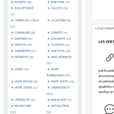
»
»
AZURITE
BARYTINE
(58)
(41)
»
»
BOIS PÉTRIFIÉ
CALCITE
(116)
(12)
»
»
CAMPO DEL CIELO
CELESTINE
(19)
(22)
LITHOTHÉRAP
»
»
CORNALINE
CYANITE
(56)
(14)
»
»
DIOPSIDE
DOLOMITE
(12)
(23)
LES VER
»
»
EPIDOTE
FLUORITE
(20)
(25)
»
»
GARNIÈRITE
GOETHITE
(23)
(26)
»
»
HÉMATITE
JADE NÉPHRITE
(18)
(20)
»
»
JASPE
JASPE
(172)
particuli
BUMBLEBEE
environne
(80)
»
»
en périod
JASPE ROUGE
JASPE VERTE
(19)
(20)
qualités 
»
»
JASPE ZÈBRE
LABRADORITE
(27)
renforcer 
(202)
»
»
LÉPIDOLITE
MALACHITE
(10)
(13)
»
»
MICROCLINE
ORTHOCÉRAS
(301)
(54)