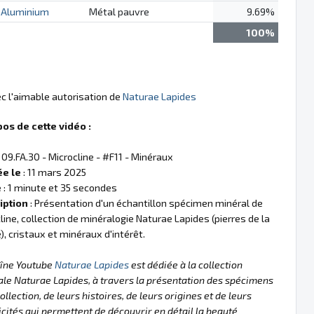
Aluminium
Métal pauvre
9.69%
100%
ec l'aimable autorisation de
Naturae Lapides
pos de cette vidéo :
 09.FA.30 - Microcline - #F11 - Minéraux
ée le
: 11 mars 2025
e
: 1 minute et 35 secondes
iption
: Présentation d'un échantillon spécimen minéral de
line, collection de minéralogie Naturae Lapides (pierres de la
), cristaux et minéraux d'intérêt.
aîne Youtube
Naturae Lapides
est dédiée à la collection
le Naturae Lapides, à travers la présentation des spécimens
collection, de leurs histoires, de leurs origines et de leurs
icités qui permettent de découvrir en détail la beauté