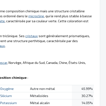
même composition chimique mais une structure cristalline
lus ordonné dans le
microcline
, qui le rend plus stable à basse
ite
, caractérisée par sa couleur verte. Cette coloration est
 triclinique. Ses
cristaux
sont généralement prismatiques,
nt une structure perthitique, caractérisée par des
taux
.
scar
, Norvège, Afrique du Sud, Canada, Chine, États-Unis,
sition chimique
:
Oxygène
Autre non métal
45.99%
Silicium
Métalloïdes
30.27%
Potassium
Métal alcalin
14.05%