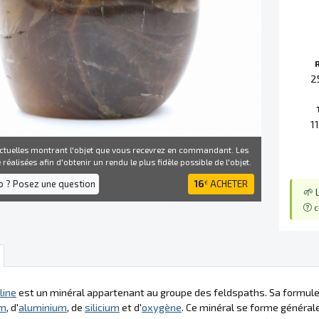
2
1
ctuelles montrant l'objet que vous recevrez en commandant. Les
réalisées afin d'obtenir un rendu le plus fidèle possible de l'objet.
fo ? Posez une question
16
ACHETER
€
🌱 
c
line
est un minéral appartenant au groupe des feldspaths. Sa formule
um
, d'
aluminium
, de
silicium
et d'
oxygène
. Ce minéral se forme généra