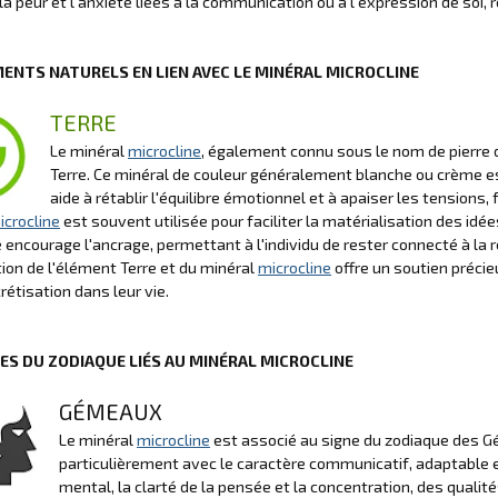
la peur et l'anxiété liées à la communication ou à l'expression de soi, r
MENTS NATURELS EN LIEN AVEC LE MINÉRAL MICROCLINE
TERRE
Le minéral
microcline
, également connu sous le nom de pierre 
Terre. Ce minéral de couleur généralement blanche ou crème es
aide à rétablir l'équilibre émotionnel et à apaiser les tensions,
icrocline
est souvent utilisée pour faciliter la matérialisation des idé
le encourage l'ancrage, permettant à l'individu de rester connecté à la
tion de l'élément Terre et du minéral
microcline
offre un soutien précieu
rétisation dans leur vie.
NES DU ZODIAQUE LIÉS AU MINÉRAL MICROCLINE
GÉMEAUX
Le minéral
microcline
est associé au signe du zodiaque des G
particulièrement avec le caractère communicatif, adaptable e
mental, la clarté de la pensée et la concentration, des qual