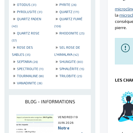
»
»
OTODUS
PYRITE
(31)
(26)
microclin
»
»
PYROLUSITE
QUARTZ
(31)
(171)
la
microc
»
»
QUARTZ FADEN
QUARTZ FUMÉ
conséquen
(40)
(106)
pierre.
»
»
QUARTZ ROSE
RHODONITE
(25)
(57)
»
»
ROSE DES
SEL ROSE DE
SABLES
L'HIMALAYA
(35)
(42)
»
»
SEPTARIA
SHUNGITE
(26)
(80)
»
»
SPECTROLITE
SPHALÉRITE
(11)
(15)
»
»
TOURMALINE
TRILOBITE
(99)
(25)
LES CHA
»
VANADINITE
(39)
BLOG - INFORMATIONS
VENDREDI 19
JUIN 2026
Notre