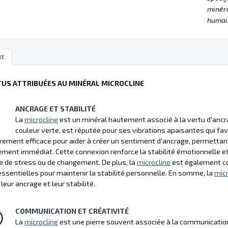
minéra
humain
IE
TUS ATTRIBUÉES AU MINÉRAL MICROCLINE
ANCRAGE ET STABILITÉ
La
microcline
est un minéral hautement associé à la vertu d'ancrag
couleur verte, est réputée pour ses vibrations apaisantes qui fav
èrement efficace pour aider à créer un sentiment d'ancrage, permettant à
ment immédiat. Cette connexion renforce la stabilité émotionnelle et 
e de stress ou de changement. De plus, la
microcline
est également con
essentielles pour maintenir la stabilité personnelle. En somme, la
micr
leur ancrage et leur stabilité.
COMMUNICATION ET CRÉATIVITÉ
La
microcline
est une pierre souvent associée à la communication et