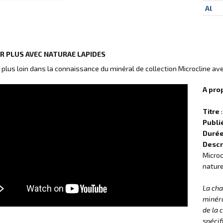
Al
IR PLUS AVEC NATURAE LAPIDES
r plus loin dans la connaissance du minéral de collection Microcline av
A pro
Titre
:
Publi
Duré
Descr
Microc
nature
La ch
minéra
de la 
spécif