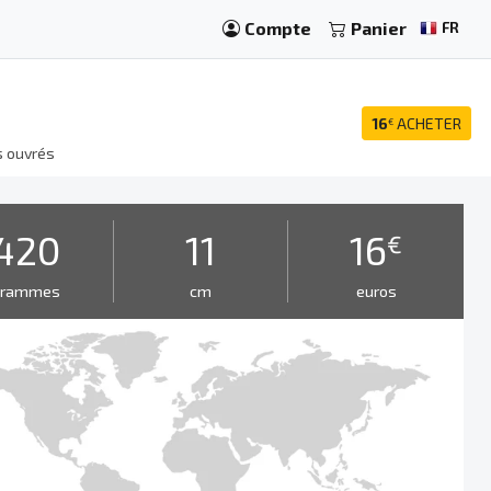
Compte
Panier
FR
16
ACHETER
€
s ouvrés
420
11
16
€
grammes
cm
euros