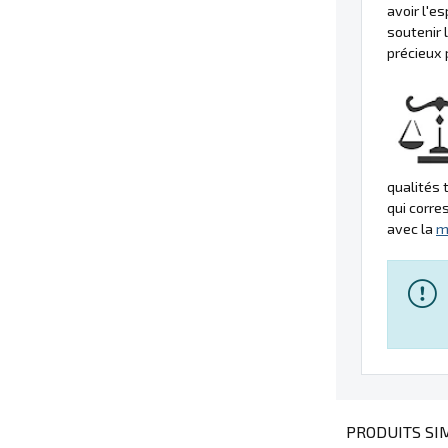
avoir l'
soutenir 
précieux 
qualités 
qui corre
avec la
m
PRODUITS SIM