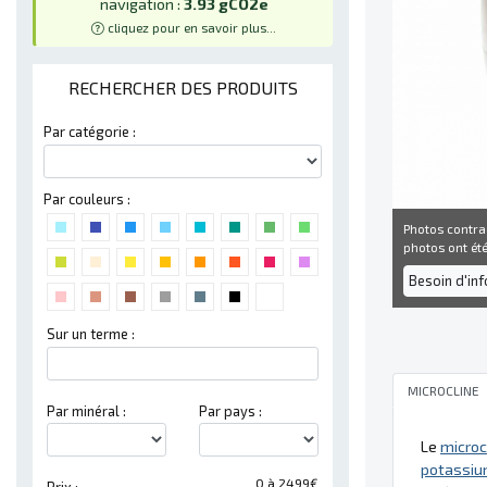
navigation :
3.93 gCO2e
cliquez pour en savoir plus...
RECHERCHER DES PRODUITS
Par catégorie :
Par couleurs :
Photos contra
photos ont été 
Besoin d'in
Sur un terme :
MICROCLINE
Par minéral :
Par pays :
Le
microc
potassi
0 à 2499€