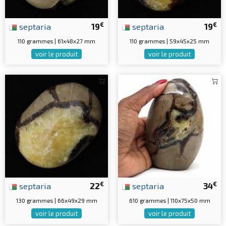
€
€
septaria
19
septaria
19
110 grammes | 61x48x27 mm
110 grammes | 59x45x25 mm
voir le produit
voir le produit
€
€
septaria
22
septaria
34
130 grammes | 66x49x29 mm
610 grammes | 110x75x50 mm
voir le produit
voir le produit