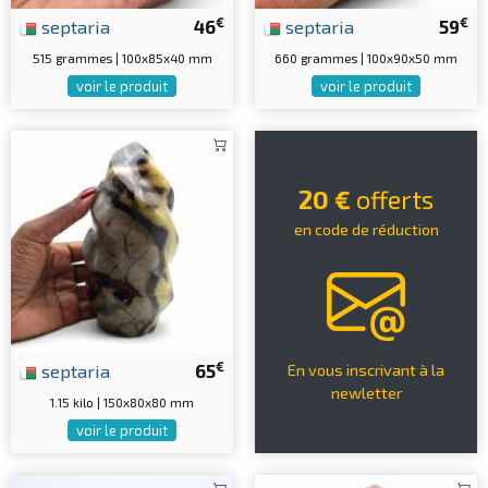
€
€
septaria
46
septaria
59
515 grammes | 100x85x40 mm
660 grammes | 100x90x50 mm
voir le produit
voir le produit
20 €
offerts
en code de réduction
€
septaria
65
En vous inscrivant à la
newletter
1.15 kilo | 150x80x80 mm
voir le produit