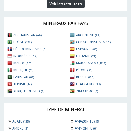
Voir les résultats
MINERAUX PAR PAYS
AFGHANISTAN
ARGENTINE
(44)
(22)
BRÉSIL
CONGO-KINSHASA
(129)
(18)
RÉP. DOMINICAINE
ESPAGNE
(8)
(48)
INDONÉSIE
LITUANIE
(84)
(21)
MAROC
MADAGASCAR
(353)
(1717)
MEXIQUE
PÉROU
(51)
(31)
PAKISTAN
RUSSIE
(67)
(80)
TUNISIE
ÉTATS-UNIS
(14)
(25)
AFRIQUE DU SUD
ZIMBABWE
(7)
(6)
TYPE DE MINERAL
»
»
AGATE
AMAZONITE
(125)
(35)
»
»
AMBRE
AMMONITE
(21)
(64)