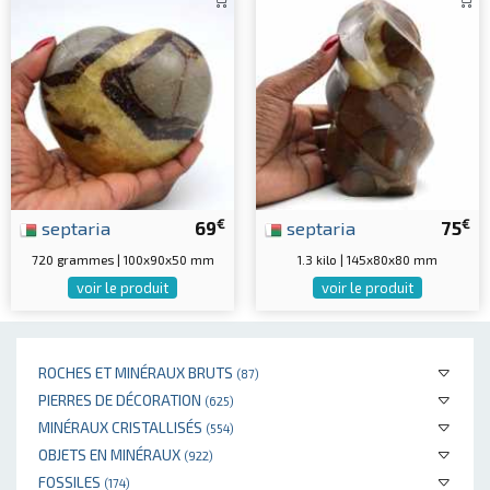
€
€
septaria
69
septaria
75
720 grammes | 100x90x50 mm
1.3 kilo | 145x80x80 mm
voir le produit
voir le produit
ROCHES ET MINÉRAUX BRUTS
(87)
PIERRES DE DÉCORATION
(625)
MINÉRAUX CRISTALLISÉS
(554)
OBJETS EN MINÉRAUX
(922)
FOSSILES
(174)