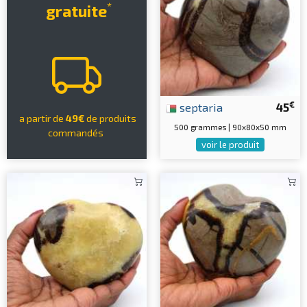
*
gratuite
€
septaria
45
a partir de
49€
de produits
500 grammes | 90x80x50 mm
commandés
voir le produit