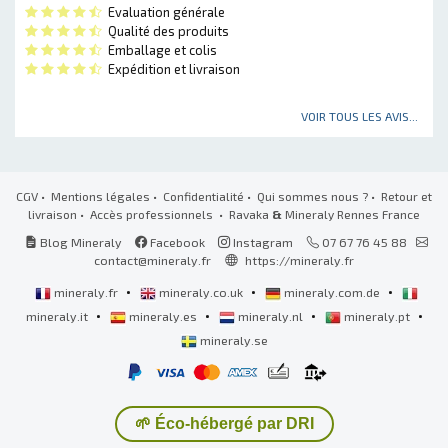
Evaluation générale
Qualité des produits
Emballage et colis
Expédition et livraison
VOIR TOUS LES AVIS...
CGV
•
Mentions légales
•
Confidentialité
•
Qui sommes nous ?
•
Retour et
livraison
•
Accès professionnels
• Ravaka
&
Mineraly Rennes France
Blog Mineraly
Facebook
Instagram
07 67 76 45 88
contact@mineraly.fr
https://mineraly.fr
•
•
•
mineraly.fr
mineraly.co.uk
mineraly.com.de
•
•
•
•
mineraly.it
mineraly.es
mineraly.nl
mineraly.pt
mineraly.se
🌱 Éco-hébergé par DRI