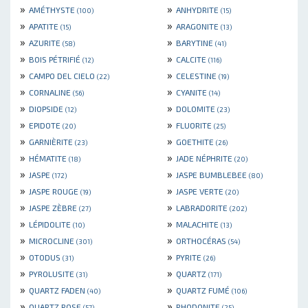
»
»
AMÉTHYSTE
ANHYDRITE
(100)
(15)
»
»
APATITE
ARAGONITE
(15)
(13)
»
»
AZURITE
BARYTINE
(58)
(41)
»
»
BOIS PÉTRIFIÉ
CALCITE
(12)
(116)
»
»
CAMPO DEL CIELO
CELESTINE
(22)
(19)
»
»
CORNALINE
CYANITE
(56)
(14)
»
»
DIOPSIDE
DOLOMITE
(12)
(23)
»
»
EPIDOTE
FLUORITE
(20)
(25)
»
»
GARNIÈRITE
GOETHITE
(23)
(26)
»
»
HÉMATITE
JADE NÉPHRITE
(18)
(20)
»
»
JASPE
JASPE BUMBLEBEE
(172)
(80)
»
»
JASPE ROUGE
JASPE VERTE
(19)
(20)
»
»
JASPE ZÈBRE
LABRADORITE
(27)
(202)
»
»
LÉPIDOLITE
MALACHITE
(10)
(13)
»
»
MICROCLINE
ORTHOCÉRAS
(301)
(54)
»
»
OTODUS
PYRITE
(31)
(26)
»
»
PYROLUSITE
QUARTZ
(31)
(171)
»
»
QUARTZ FADEN
QUARTZ FUMÉ
(40)
(106)
»
»
QUARTZ ROSE
RHODONITE
(57)
(25)