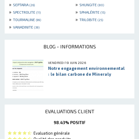
»
»
SEPTARIA
SHUNGITE
(26)
(80)
»
»
SPECTROLITE
SPHALÉRITE
(11)
(15)
»
»
TOURMALINE
TRILOBITE
(99)
(25)
»
VANADINITE
(39)
BLOG - INFORMATIONS
VENDREDI 19 JUIN 2026
Notre engagement environnemental
: le bilan carbone de Mineraly
EVALUATIONS CLIENT
98.43% POSITIF
Evaluation générale
Qualité des produits