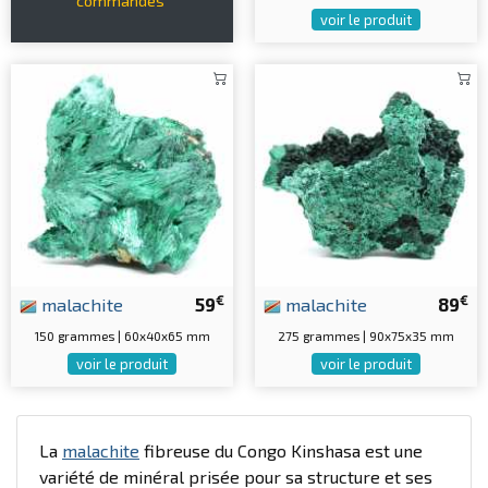
commandés
voir le produit
€
€
malachite
59
malachite
89
150 grammes | 60x40x65 mm
275 grammes | 90x75x35 mm
voir le produit
voir le produit
La
malachite
fibreuse du Congo Kinshasa est une
variété de minéral prisée pour sa structure et ses