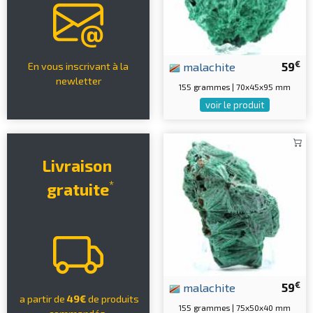
€
malachite
59
En vous inscrivant à la
newletter
155 grammes | 70x45x95 mm
voir le produit
Livraison
*
gratuite
€
malachite
59
a partir de
49€
de produits
155 grammes | 75x50x40 mm