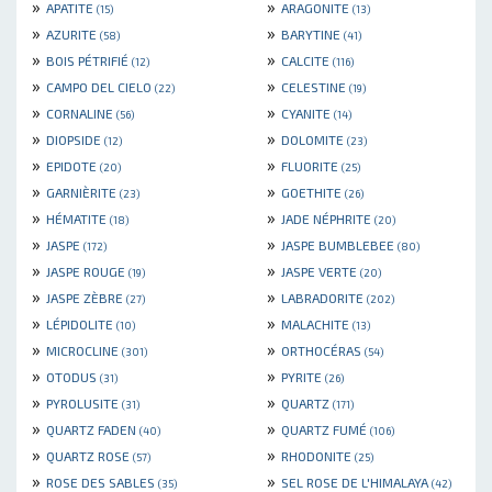
»
»
APATITE
ARAGONITE
(15)
(13)
»
»
AZURITE
BARYTINE
(58)
(41)
»
»
BOIS PÉTRIFIÉ
CALCITE
(12)
(116)
»
»
CAMPO DEL CIELO
CELESTINE
(22)
(19)
»
»
CORNALINE
CYANITE
(56)
(14)
»
»
DIOPSIDE
DOLOMITE
(12)
(23)
»
»
EPIDOTE
FLUORITE
(20)
(25)
»
»
GARNIÈRITE
GOETHITE
(23)
(26)
»
»
HÉMATITE
JADE NÉPHRITE
(18)
(20)
»
»
JASPE
JASPE BUMBLEBEE
(172)
(80)
»
»
JASPE ROUGE
JASPE VERTE
(19)
(20)
»
»
JASPE ZÈBRE
LABRADORITE
(27)
(202)
»
»
LÉPIDOLITE
MALACHITE
(10)
(13)
»
»
MICROCLINE
ORTHOCÉRAS
(301)
(54)
»
»
OTODUS
PYRITE
(31)
(26)
»
»
PYROLUSITE
QUARTZ
(31)
(171)
»
»
QUARTZ FADEN
QUARTZ FUMÉ
(40)
(106)
»
»
QUARTZ ROSE
RHODONITE
(57)
(25)
»
»
ROSE DES SABLES
SEL ROSE DE L'HIMALAYA
(35)
(42)