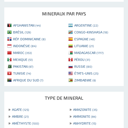
MINERAUX PAR PAYS
AFGHANISTAN
ARGENTINE
(44)
(22)
BRÉSIL
CONGO-KINSHASA
(129)
(18)
RÉP. DOMINICAINE
ESPAGNE
(8)
(48)
INDONÉSIE
LITUANIE
(84)
(21)
MAROC
MADAGASCAR
(353)
(1717)
MEXIQUE
PÉROU
(51)
(31)
PAKISTAN
RUSSIE
(67)
(80)
TUNISIE
ÉTATS-UNIS
(14)
(25)
AFRIQUE DU SUD
ZIMBABWE
(7)
(6)
TYPE DE MINERAL
»
»
AGATE
AMAZONITE
(125)
(35)
»
»
AMBRE
AMMONITE
(21)
(64)
»
»
AMÉTHYSTE
ANHYDRITE
(100)
(15)