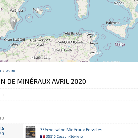
0
AVRIL
ON DE MINÉRAUX AVRIL 2020
 1
2
I 3
 4
35ème salon Minéraux Fossiles
020
35510 Cesson-Sévigné