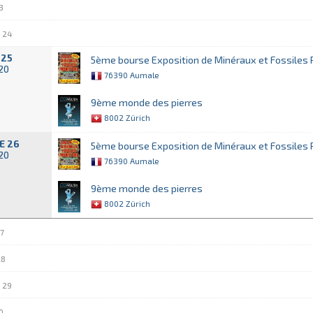
3
 24
 25
5ème bourse Exposition de Minéraux et Fossiles P
020
76390 Aumale
9ème monde des pierres
8002 Zürich
E 26
5ème bourse Exposition de Minéraux et Fossiles P
020
76390 Aumale
9ème monde des pierres
8002 Zürich
7
28
 29
0