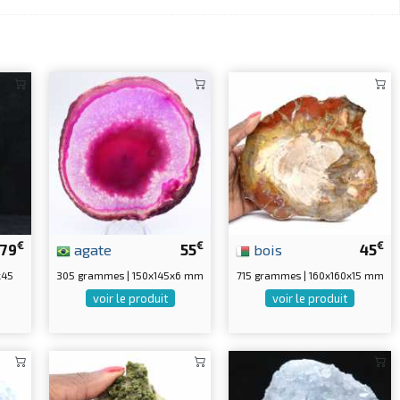
€
€
€
79
agate
55
bois
45
x45
305 grammes | 150x145x6 mm
715 grammes | 160x160x15 mm
voir le produit
voir le produit