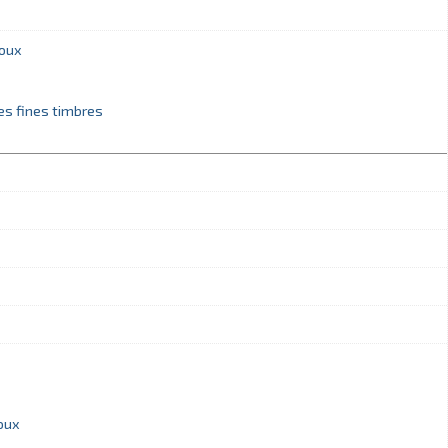
joux
es fines timbres
joux