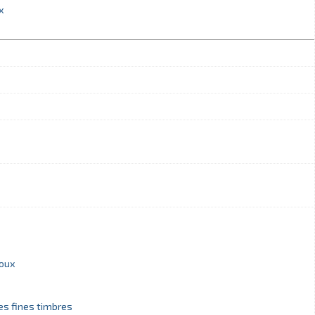
x
joux
es fines timbres