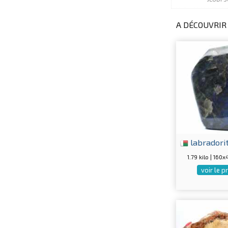
A DÉCOUVRIR 
labradori
1.79 kilo | 16
voir le p