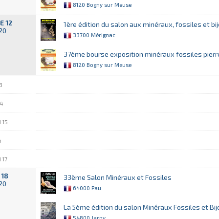
8120 Bogny sur Meuse
E 12
1ère édition du salon aux minéraux, fossiles et bi
020
33700 Mérignac
37ème bourse exposition minéraux fossiles pierr
8120 Bogny sur Meuse
3
4
 15
6
 17
 18
33ème Salon Minéraux et Fossiles
020
64000 Pau
La 5ème édition du salon Minéraux Fossiles et Bi
54800 Jarny