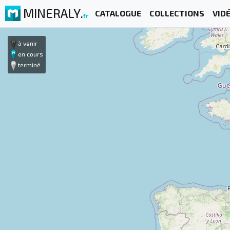
MINERALY.
CATALOGUE
COLLECTIONS
VID
fr
à venir
en cours
terminé