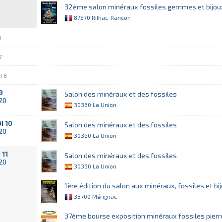
32ème salon minéraux fossiles gemmes et bijou
87570 Rilhac-Rancon
6
7
I 8
9
Salon des minéraux et des fossiles
020
30360 La Union
I 10
Salon des minéraux et des fossiles
020
30360 La Union
 11
Salon des minéraux et des fossiles
020
30360 La Union
1ère édition du salon aux minéraux, fossiles et bi
33700 Mérignac
37ème bourse exposition minéraux fossiles pierr