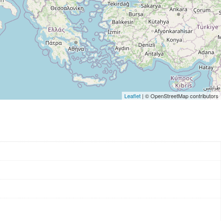
Leaflet
| © OpenStreetMap contributors