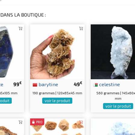
DANS LA BOUTIQUE :
€
€
te
99
barytine
49
celestine
0x45x105 mm
190 grammes | 120x65x45 mm
560 grammes | 145x60
mm
roduit
voir le produit
voir le produit
PRO