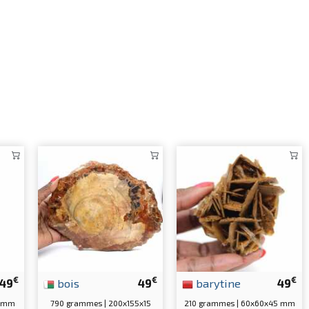
€
€
€
49
bois
49
barytine
49
0 mm
790 grammes | 200x155x15
210 grammes | 60x60x45 mm