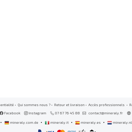
entialité
•
Qui sommes nous ?
•
Retour et livraison
•
Accès professionnels
• R
Facebook
Instagram
07 67 76 45 88
contact@mineraly.fr
•
•
•
•
mineraly.com.de
mineraly.it
mineraly.es
mineraly.n