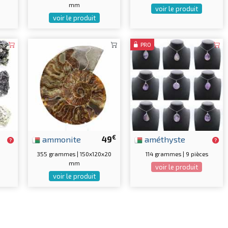
mm
voir le produit
voir le produit
PRO
€
ammonite
49
améthyste
355 grammes | 150x120x20
114 grammes | 9 pièces
mm
voir le produit
voir le produit