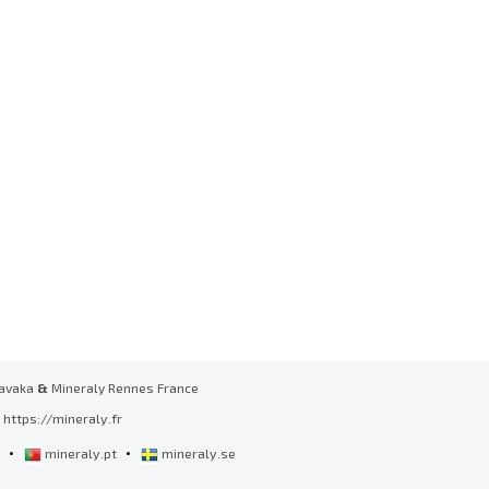
avaka
&
Mineraly Rennes France
https://mineraly.fr
•
•
l
mineraly.pt
mineraly.se