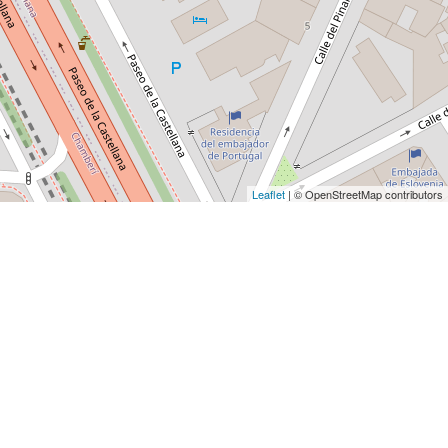
Leaflet
| © OpenStreetMap contributors