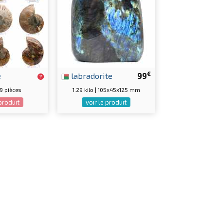
€
e
labradorite
99
| 9 pièces
1.29 kilo | 105x45x125 mm
 produit
voir le produit