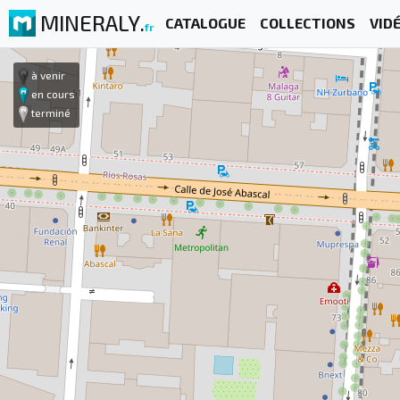
MINERALY.
CATALOGUE
COLLECTIONS
VID
fr
à venir
en cours
terminé