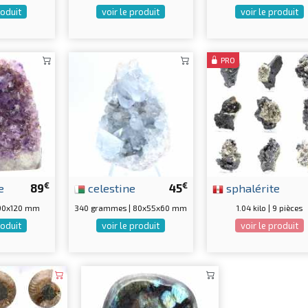
roduit
voir le produit
voir le produit
PRO
€
€
e
89
celestine
45
sphalérite
5x90x120 mm
340 grammes | 80x55x60 mm
1.04 kilo | 9 pièces
roduit
voir le produit
voir le produit