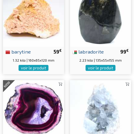
€
€
barytine
59
labradorite
99
1.32 kilo | 160x65x120 mm
2.23 kilo | 135x55x155 mm
voir le produit
voir le produit
NEW