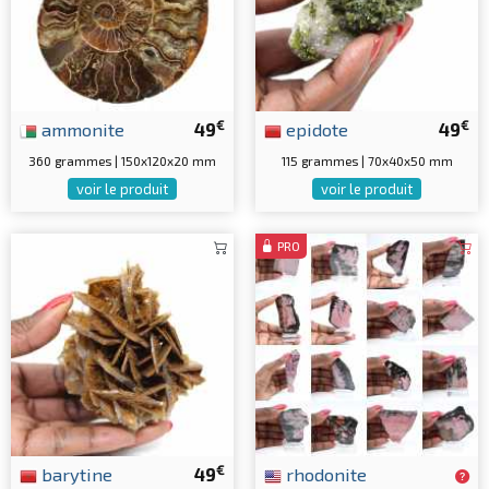
€
€
ammonite
49
epidote
49
360 grammes | 150x120x20 mm
115 grammes | 70x40x50 mm
voir le produit
voir le produit
PRO
€
barytine
49
rhodonite