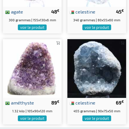
€
€
agate
48
celestine
45
300 grammes | 155x130x6 mm
340 grammes | 80x55x60 mm
voir le produit
voir le produit
€
€
améthyste
89
celestine
69
1.32 kilo | 105x90x120 mm
455 grammes | 90x75x50 mm
voir le produit
voir le produit