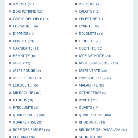
»
»
AZURITE
BARYTINE
(58)
(41)
»
»
BOIS PÉTRIFIÉ
CALCITE
(12)
(116)
»
»
CAMPO DEL CIELO
CELESTINE
(23)
(19)
»
»
CORNALINE
CYANITE
(56)
(14)
»
»
DIOPSIDE
DOLOMITE
(12)
(23)
»
»
EPIDOTE
FLUORITE
(20)
(25)
»
»
GARNIÈRITE
GOETHITE
(23)
(26)
»
»
HÉMATITE
JADE NÉPHRITE
(18)
(20)
»
»
JASPE
JASPE BUMBLEBEE
(172)
(80)
»
»
JASPE ROUGE
JASPE VERTE
(19)
(20)
»
»
JASPE ZÈBRE
LABRADORITE
(27)
(202)
»
»
LÉPIDOLITE
MALACHITE
(10)
(13)
»
»
MICROCLINE
ORTHOCÉRAS
(301)
(55)
»
»
OTODUS
PYRITE
(31)
(27)
»
»
PYROLUSITE
QUARTZ
(31)
(171)
»
»
QUARTZ FADEN
QUARTZ FUMÉ
(40)
(106)
»
»
QUARTZ ROSE
RHODONITE
(57)
(25)
»
»
ROSE DES SABLES
SEL ROSE DE L'HIMALAYA
(35)
(42)
»
»
SEPTARIA
SHUNGITE
(26)
(80)