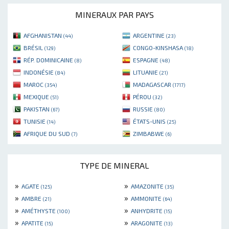
MINERAUX PAR PAYS
AFGHANISTAN
ARGENTINE
(44)
(23)
BRÉSIL
CONGO-KINSHASA
(129)
(18)
RÉP. DOMINICAINE
ESPAGNE
(8)
(48)
INDONÉSIE
LITUANIE
(84)
(21)
MAROC
MADAGASCAR
(354)
(1717)
MEXIQUE
PÉROU
(51)
(32)
PAKISTAN
RUSSIE
(67)
(80)
TUNISIE
ÉTATS-UNIS
(14)
(25)
AFRIQUE DU SUD
ZIMBABWE
(7)
(6)
TYPE DE MINERAL
»
»
AGATE
AMAZONITE
(125)
(35)
»
»
AMBRE
AMMONITE
(21)
(64)
»
»
AMÉTHYSTE
ANHYDRITE
(100)
(15)
»
»
APATITE
ARAGONITE
(15)
(13)