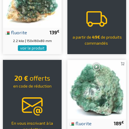
€
fluorite
139
a partir de
49€
de produits
2.2 kilo | 150x160x80 mm
commandés
voir le produit
20 €
offerts
en code de réduction
€
fluorite
189
En vous inscrivant à la