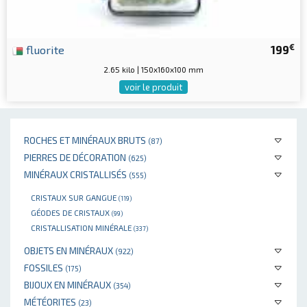
€
fluorite
199
2.65 kilo | 150x160x100 mm
voir le produit
ROCHES ET MINÉRAUX BRUTS
(87)
PIERRES DE DÉCORATION
(625)
MINÉRAUX CRISTALLISÉS
(555)
CRISTAUX SUR GANGUE
(119)
GÉODES DE CRISTAUX
(99)
CRISTALLISATION MINÉRALE
(337)
OBJETS EN MINÉRAUX
(922)
FOSSILES
(175)
BIJOUX EN MINÉRAUX
(354)
MÉTÉORITES
(23)