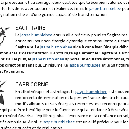
 la protection et au courage, deux qualités que le Scorpion valorise et r
nter les défis avec audace et résilience. Enfin, le
jaspe bumblebee
peut
gination riche et d'une grande capacité de transformation.
SAGITTAIRE
Le
jaspe bumblebee
est un allié précieux pour les Sagittaires
est connu pour son énergie dynamique et stimulante qui corr
Sagittaire. Le
jaspe bumblebee
aide à canaliser l'énergie déb
tion et leur détermination. Il encourage également le Sagittaire à e
enture. De plus, le
jaspe bumblebee
apporte un équilibre émotionnel, ce 
rop direct ou insensible. En résumé, le
jaspe bumblebee
et le Sagittair
et l'aventure.
CAPRICORNE
En lithothérapie et astrologie, le
jaspe bumblebee
est souvent
renforcer la détermination et la persévérance, des traits cara
motifs vibrants et ses énergies terreuses, est reconnu pour ai
e qui peut être bénéfique pour le Capricorne qui a tendance à être sér
ce minéral favorise l'équilibre global, l'endurance et la confiance en soi
tifs ambitieux. Ainsi, le
jaspe bumblebee
est un allié précieux pour le
 quête de succès et de réalisation.