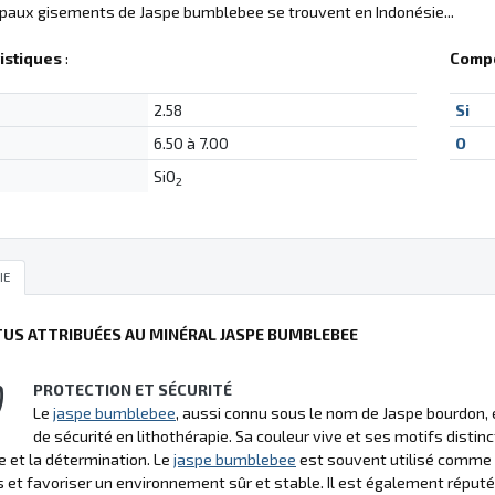
ipaux gisements de Jaspe bumblebee se trouvent en Indonésie...
istiques
:
Compo
2.58
Si
6.50 à 7.00
O
SiO
2
IE
TUS ATTRIBUÉES AU MINÉRAL JASPE BUMBLEBEE
PROTECTION ET SÉCURITÉ
Le
jaspe bumblebee
, aussi connu sous le nom de Jaspe bourdon, 
de sécurité en lithothérapie. Sa couleur vive et ses motifs distin
e et la détermination. Le
jaspe bumblebee
est souvent utilisé comme t
 et favoriser un environnement sûr et stable. Il est également réputé 