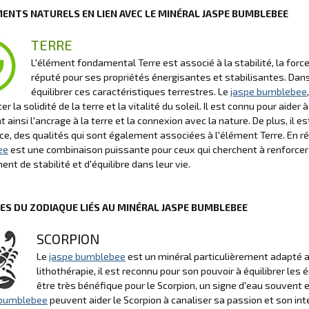
MENTS NATURELS EN LIEN AVEC LE MINÉRAL JASPE BUMBLEBEE
TERRE
L'élément fondamental Terre est associé à la stabilité, la force
réputé pour ses propriétés énergisantes et stabilisantes. Dans 
équilibrer ces caractéristiques terrestres. Le
jaspe bumblebee
r la solidité de la terre et la vitalité du soleil. Il est connu pour aider
t ainsi l'ancrage à la terre et la connexion avec la nature. De plus, il e
ce, des qualités qui sont également associées à l'élément Terre. En ré
ee
est une combinaison puissante pour ceux qui cherchent à renforcer le
ent de stabilité et d'équilibre dans leur vie.
NES DU ZODIAQUE LIÉS AU MINÉRAL JASPE BUMBLEBEE
SCORPION
Le
jaspe bumblebee
est un minéral particulièrement adapté a
lithothérapie, il est reconnu pour son pouvoir à équilibrer les
être très bénéfique pour le Scorpion, un signe d'eau souvent 
 bumblebee
peuvent aider le Scorpion à canaliser sa passion et son int