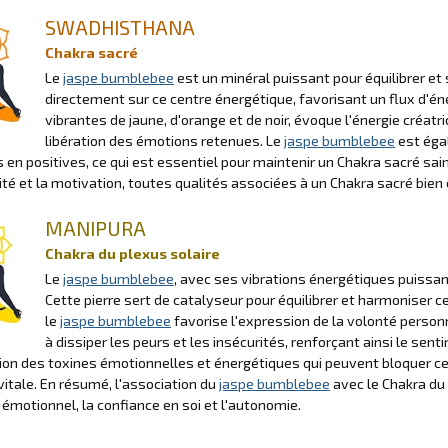
SWADHISTHANA
Chakra sacré
Le
jaspe bumblebee
est un minéral puissant pour équilibrer et 
directement sur ce centre énergétique, favorisant un flux d'én
vibrantes de jaune, d'orange et de noir, évoque l'énergie créatr
libération des émotions retenues. Le
jaspe bumblebee
est éga
 en positives, ce qui est essentiel pour maintenir un Chakra sacré sain.
vité et la motivation, toutes qualités associées à un Chakra sacré bien 
MANIPURA
Chakra du plexus solaire
Le
jaspe bumblebee
, avec ses vibrations énergétiques puissan
Cette pierre sert de catalyseur pour équilibrer et harmoniser c
le
jaspe bumblebee
favorise l'expression de la volonté personne
à dissiper les peurs et les insécurités, renforçant ainsi le sen
tion des toxines émotionnelles et énergétiques qui peuvent bloquer ce
 vitale. En résumé, l'association du
jaspe bumblebee
avec le Chakra du 
 émotionnel, la confiance en soi et l'autonomie.