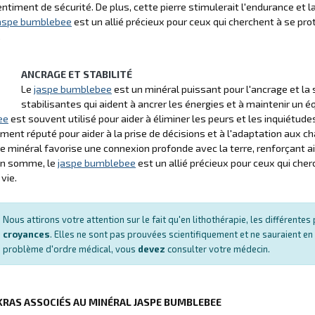
entiment de sécurité. De plus, cette pierre stimulerait l'endurance et la
aspe bumblebee
est un allié précieux pour ceux qui cherchent à se pro
.
ANCRAGE ET STABILITÉ
Le
jaspe bumblebee
est un minéral puissant pour l'ancrage et la s
stabilisantes qui aident à ancrer les énergies et à maintenir un é
ee
est souvent utilisé pour aider à éliminer les peurs et les inquiétudes
ment réputé pour aider à la prise de décisions et à l'adaptation aux c
ce minéral favorise une connexion profonde avec la terre, renforçant 
 En somme, le
jaspe bumblebee
est un allié précieux pour ceux qui cher
vie.
Nous attirons votre attention sur le fait qu'en lithothérapie, les différent
croyances
. Elles ne sont pas prouvées scientifiquement et ne sauraient en
problème d'ordre médical, vous
devez
consulter votre médecin.
KRAS ASSOCIÉS AU MINÉRAL JASPE BUMBLEBEE