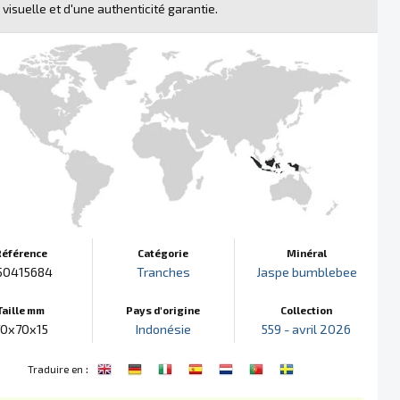
 visuelle et d'une authenticité garantie.
Référence
Catégorie
Minéral
50415684
Tranches
Jaspe bumblebee
Taille mm
Pays d'origine
Collection
70x70x15
Indonésie
559 - avril 2026
:
Traduire en