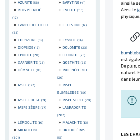
»
»
AZURITE
BARYTINE
ainsi le s
(58)
(41)
»
»
Ainsi, le
j
BOIS PÉTRIFIÉ
CALCITE
(116)
physique
(12)
»
»
CAMPO DEL CIELO
CELESTINE
(19)
(23)
»
»
CORNALINE
CYANITE
(56)
(14)
»
»
DIOPSIDE
DOLOMITE
(12)
(23)
bumbleb
»
»
EPIDOTE
FLUORITE
(20)
(25)
est égale
»
»
GARNIÈRITE
GOETHITE
(23)
(26)
De plus, 
»
»
HÉMATITE
JADE NÉPHRITE
(18)
naturel.
(20)
dans leur 
»
»
JASPE
JASPE
(172)
BUMBLEBEE
(80)
»
»
JASPE ROUGE
JASPE VERTE
(19)
(20)
»
»
JASPE ZÈBRE
LABRADORITE
(27)
(202)
»
»
LÉPIDOLITE
MALACHITE
(10)
(13)
»
»
MICROCLINE
ORTHOCÉRAS
LES CHA
(301)
(55)