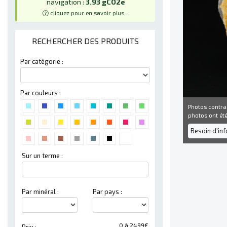
navigation :
3.93 gCO2e
cliquez pour en savoir plus...
RECHERCHER DES PRODUITS
Par catégorie :
Par couleurs :
Photos contra
photos ont été 
Besoin d'in
Sur un terme :
Par minéral :
Par pays :
0 à 2499€