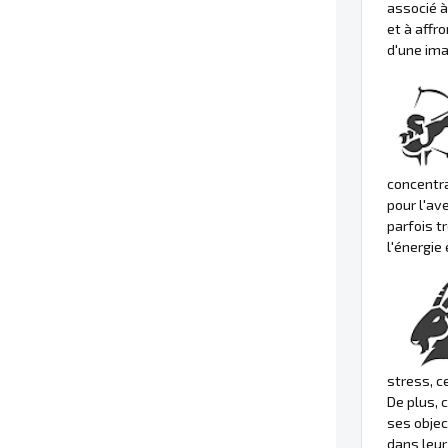
associé à
et à affro
d'une ima
concentra
pour l'av
parfois t
l'énergie 
stress, c
De plus, 
ses objec
dans leur