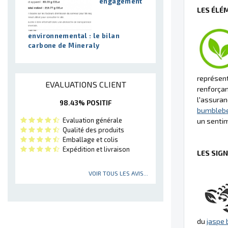
engagement
LES ÉLÉ
environnemental : le bilan
carbone de Mineraly
représente
EVALUATIONS CLIENT
renforçan
l'assuran
98.43% POSITIF
bumbleb
Evaluation générale
un sentim
Qualité des produits
Emballage et colis
Expédition et livraison
LES SIG
VOIR TOUS LES AVIS...
du
jaspe