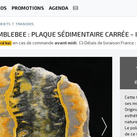
ÉOS
PROMOTIONS
AGENDA
BJETS
TRANCHES
MBLEBEE : PLAQUE SÉDIMENTAIRE CARRÉE - 
en cas de commande
avant midi
.
Délais de livraison France :
rd'hui
Cette 
ses mo
Origin
esthét
nature
Le pol
de ce 