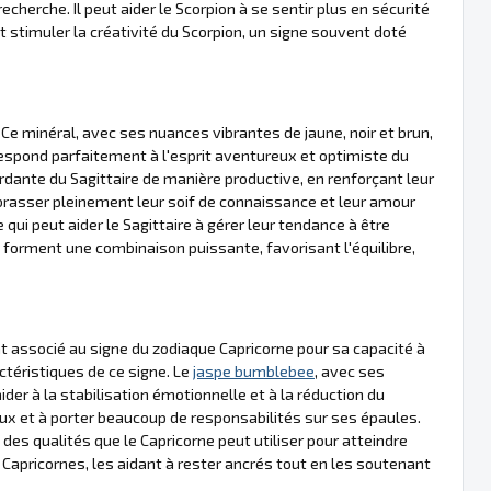
echerche. Il peut aider le Scorpion à se sentir plus en sécurité
 stimuler la créativité du Scorpion, un signe souvent doté
. Ce minéral, avec ses nuances vibrantes de jaune, noir et brun,
espond parfaitement à l'esprit aventureux et optimiste du
ordante du Sagittaire de manière productive, en renforçant leur
mbrasser pleinement leur soif de connaissance et leur amour
qui peut aider le Sagittaire à gérer leur tendance à être
e forment une combinaison puissante, favorisant l'équilibre,
 associé au signe du zodiaque Capricorne pour sa capacité à
ctéristiques de ce signe. Le
jaspe bumblebee
, avec ses
der à la stabilisation émotionnelle et à la réduction du
ieux et à porter beaucoup de responsabilités sur ses épaules.
, des qualités que le Capricorne peut utiliser pour atteindre
s Capricornes, les aidant à rester ancrés tout en les soutenant