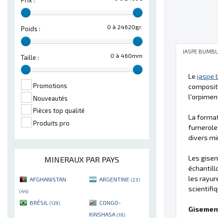
Prix :
0 à 24620gr.
Poids :
JASPE BUMBL
0 à 460mm
Taille :
Le
jaspe
Promotions
compositi
l'orpimen
Nouveautés
Pièces top qualité
La forma
Produits pro
fumeroles
divers mi
Les gisem
MINERAUX PAR PAYS
échantill
les rayur
AFGHANISTAN
ARGENTINE
(23)
scientifi
(44)
BRÉSIL
CONGO-
(129)
Gisement
KINSHASA
(18)