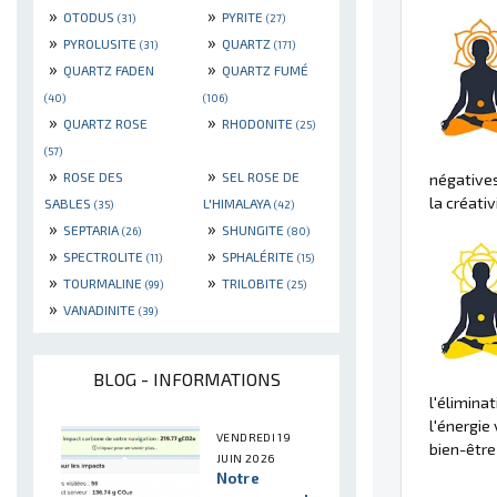
»
»
OTODUS
PYRITE
(31)
(27)
»
»
PYROLUSITE
QUARTZ
(31)
(171)
»
»
QUARTZ FADEN
QUARTZ FUMÉ
(40)
(106)
»
»
QUARTZ ROSE
RHODONITE
(25)
(57)
»
»
ROSE DES
SEL ROSE DE
négatives
la créati
SABLES
L'HIMALAYA
(35)
(42)
»
»
SEPTARIA
SHUNGITE
(26)
(80)
»
»
SPECTROLITE
SPHALÉRITE
(11)
(15)
»
»
TOURMALINE
TRILOBITE
(99)
(25)
»
VANADINITE
(39)
BLOG - INFORMATIONS
l'élimina
l'énergie
VENDREDI 19
bien-être
JUIN 2026
Notre