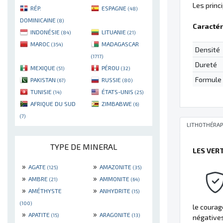
Les princ
RÉP.
ESPAGNE
(48)
DOMINICAINE
(8)
Caractér
INDONÉSIE
LITUANIE
(84)
(21)
MAROC
MADAGASCAR
(354)
Densité
(1717)
Dureté
MEXIQUE
PÉROU
(51)
(32)
Formule
PAKISTAN
RUSSIE
(67)
(80)
TUNISIE
ÉTATS-UNIS
(14)
(25)
AFRIQUE DU SUD
ZIMBABWE
(6)
(7)
LITHOTHÉRAP
TYPE DE MINERAL
LES VER
»
»
AGATE
AMAZONITE
(125)
(35)
»
»
AMBRE
AMMONITE
(21)
(64)
»
»
AMÉTHYSTE
ANHYDRITE
(15)
(100)
le courag
»
»
APATITE
ARAGONITE
(15)
(13)
négatives