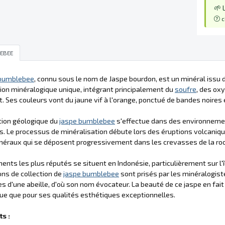
🌱 
c
EBEE
 bumblebee
, connu sous le nom de Jaspe bourdon, est un minéral issu 
on minéralogique unique, intégrant principalement du
soufre
, des ox
t. Ses couleurs vont du jaune vif à l'orange, ponctué de bandes noires 
tion géologique du
jaspe bumblebee
s'effectue dans des environneme
. Le processus de minéralisation débute lors des éruptions volcaniqu
néraux qui se déposent progressivement dans les crevasses de la ro
ents les plus réputés se situent en Indonésie, particulièrement sur l'î
ons de collection de
jaspe bumblebee
sont prisés par les minéralogist
es d'une abeille, d'où son nom évocateur. La beauté de ce jaspe en fai
que que pour ses qualités esthétiques exceptionnelles.
s :