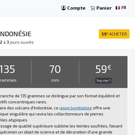
Compte
Panier
FR
INDONÉSIE
59
ACHETER
€
2
à
3
jours ouvrés
135
70
59
€
grammes
mm
Trop cher ?
tranche de 135 grammes se distingue par son format équilibré et
tifs concentriques rares.
aire des volcans d'Indonésie, ce
jaspe bumblebee
offre une
ique singulière qui ravira les collectionneurs de pierres
lles atypiques.
issage de qualité supérieure sublime les teintes soufrées, faisant
spécimen un objet de science et de décoration d'une grande