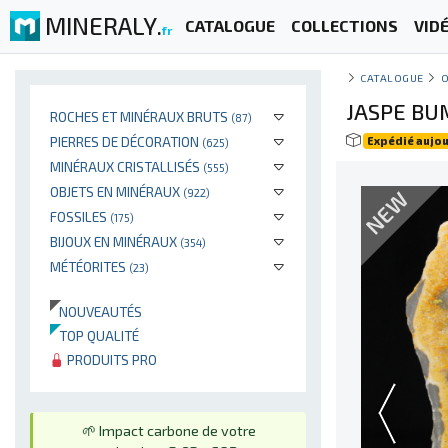
MINERALY.
CATALOGUE
COLLECTIONS
VID
fr
CATALOGUE
O
JASPE BU
ROCHES ET MINÉRAUX BRUTS
(87)
PIERRES DE DÉCORATION
Expédié aujou
(625)
MINÉRAUX CRISTALLISÉS
(555)
OBJETS EN MINÉRAUX
NEW
(922)
FOSSILES
(175)
BIJOUX EN MINÉRAUX
(354)
MÉTÉORITES
(23)
NOUVEAUTÉS
TOP QUALITÉ
PRODUITS PRO
🌱 Impact carbone de votre