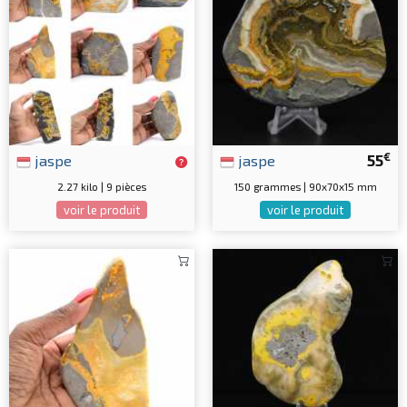
€
jaspe
jaspe
55
2.27 kilo | 9 pièces
150 grammes | 90x70x15 mm
voir le produit
voir le produit