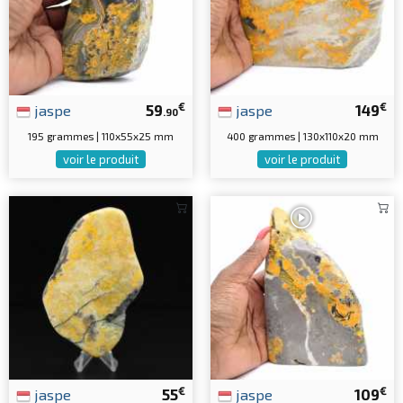
€
€
jaspe
59
jaspe
149
.90
195 grammes | 110x55x25 mm
400 grammes | 130x110x20 mm
voir le produit
voir le produit
€
€
jaspe
55
jaspe
109