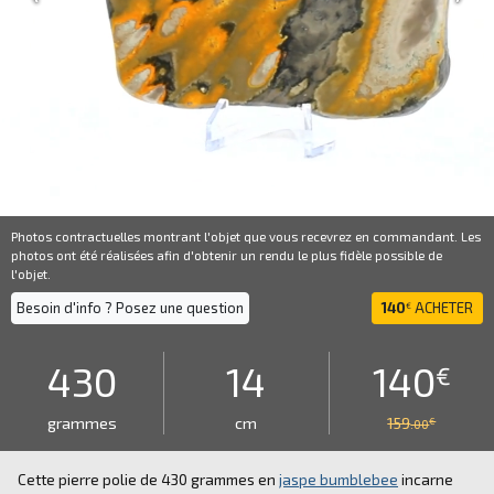
Photos contractuelles montrant l'objet que vous recevrez en commandant. Les
photos ont été réalisées afin d'obtenir un rendu le plus fidèle possible de
l'objet.
Besoin d'info ? Posez une question
140
ACHETER
€
430
14
140
€
grammes
cm
159
€
.00
Cette pierre polie de 430 grammes en
jaspe bumblebee
incarne