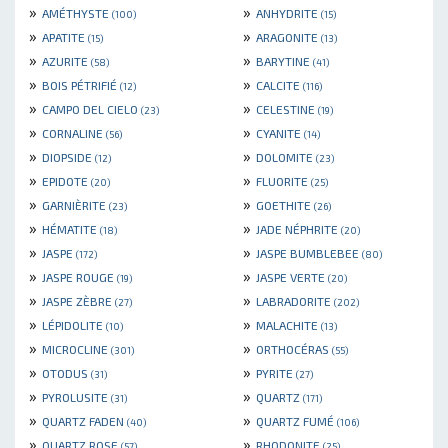
»
»
AMÉTHYSTE
ANHYDRITE
(100)
(15)
»
»
APATITE
ARAGONITE
(15)
(13)
»
»
AZURITE
BARYTINE
(58)
(41)
»
»
BOIS PÉTRIFIÉ
CALCITE
(12)
(116)
»
»
CAMPO DEL CIELO
CELESTINE
(23)
(19)
»
»
CORNALINE
CYANITE
(56)
(14)
»
»
DIOPSIDE
DOLOMITE
(12)
(23)
»
»
EPIDOTE
FLUORITE
(20)
(25)
»
»
GARNIÈRITE
GOETHITE
(23)
(26)
»
»
HÉMATITE
JADE NÉPHRITE
(18)
(20)
»
»
JASPE
JASPE BUMBLEBEE
(172)
(80)
»
»
JASPE ROUGE
JASPE VERTE
(19)
(20)
»
»
JASPE ZÈBRE
LABRADORITE
(27)
(202)
»
»
LÉPIDOLITE
MALACHITE
(10)
(13)
»
»
MICROCLINE
ORTHOCÉRAS
(301)
(55)
»
»
OTODUS
PYRITE
(31)
(27)
»
»
PYROLUSITE
QUARTZ
(31)
(171)
»
»
QUARTZ FADEN
QUARTZ FUMÉ
(40)
(106)
»
»
QUARTZ ROSE
RHODONITE
(57)
(25)