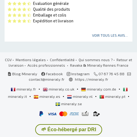
Evaluation générale
Qualité des produits
Emballage et colis
Expédition et livraison
VOIR TOUS LES AVIS...
CGV
•
Mentions légales
•
Confidentialité
•
Qui sommes nous ?
•
Retour et
livraison
•
Accès professionnels
• Ravaka
&
Mineraly Rennes France
Blog Mineraly
Facebook
Instagram
07 67 76 45 88
contact@mineraly.fr
https://mineraly.fr
•
•
•
mineraly.fr
mineraly.co.uk
mineraly.com.de
•
•
•
•
mineraly.it
mineraly.es
mineraly.nl
mineraly.pt
mineraly.se
🌱 Éco-hébergé par DRI