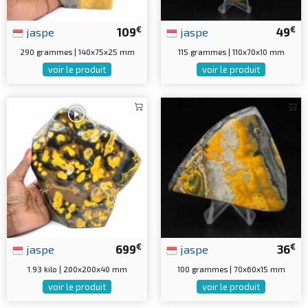
€
€
jaspe
109
jaspe
49
290 grammes | 140x75x25 mm
115 grammes | 110x70x10 mm
voir le produit
voir le produit
€
€
jaspe
699
jaspe
36
1.93 kilo | 200x200x40 mm
100 grammes | 70x60x15 mm
voir le produit
voir le produit