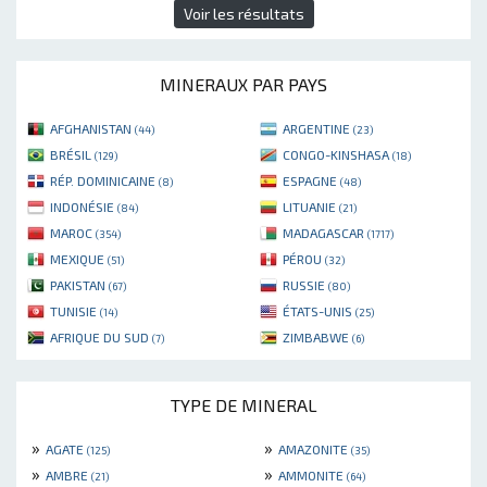
Voir les résultats
MINERAUX PAR PAYS
AFGHANISTAN
ARGENTINE
(44)
(23)
BRÉSIL
CONGO-KINSHASA
(129)
(18)
RÉP. DOMINICAINE
ESPAGNE
(8)
(48)
INDONÉSIE
LITUANIE
(84)
(21)
MAROC
MADAGASCAR
(354)
(1717)
MEXIQUE
PÉROU
(51)
(32)
PAKISTAN
RUSSIE
(67)
(80)
TUNISIE
ÉTATS-UNIS
(14)
(25)
AFRIQUE DU SUD
ZIMBABWE
(7)
(6)
TYPE DE MINERAL
»
»
AGATE
AMAZONITE
(125)
(35)
»
»
AMBRE
AMMONITE
(21)
(64)