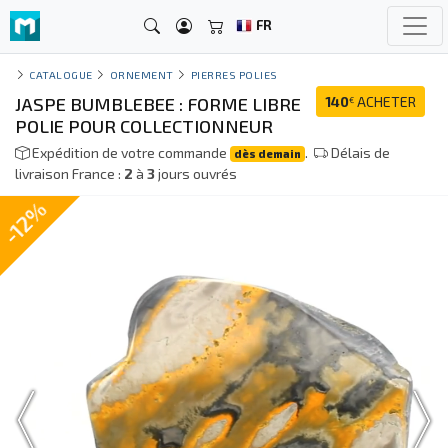
FR
CATALOGUE
ORNEMENT
PIERRES POLIES
JASPE BUMBLEBEE : FORME LIBRE
140
ACHETER
€
POLIE POUR COLLECTIONNEUR
Expédition de votre commande
.
Délais de
dès demain
livraison France :
2
à
3
jours ouvrés
-12%