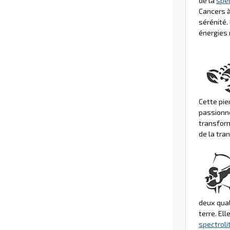
de la
spec
Cancers à
sérénité. 
énergies 
Cette pie
passionné
transform
de la tra
deux qual
terre. El
spectroli