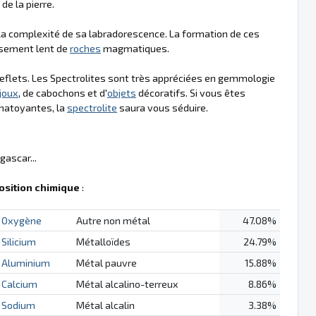
de la pierre.
t la complexité de sa labradorescence. La formation de ces
ssement lent de
roches
magmatiques.
 reflets. Les Spectrolites sont très appréciées en gemmologie
ijoux
, de cabochons et d'
objets
décoratifs. Si vous êtes
chatoyantes, la
spectrolite
saura vous séduire.
gascar...
sition chimique
:
Oxygène
Autre non métal
47.08%
Silicium
Métalloïdes
24.79%
Aluminium
Métal pauvre
15.88%
Calcium
Métal alcalino-terreux
8.86%
Sodium
Métal alcalin
3.38%