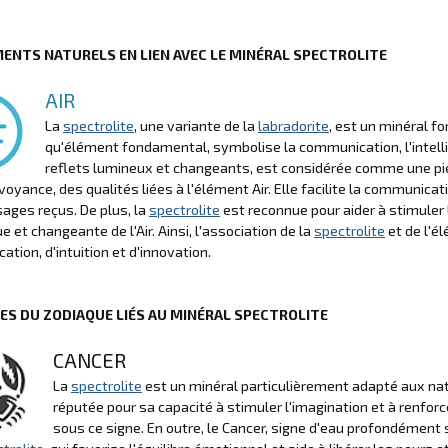
MENTS NATURELS EN LIEN AVEC LE MINÉRAL SPECTROLITE
AIR
La
spectrolite
, une variante de la
labradorite
, est un minéral fo
qu'élément fondamental, symbolise la communication, l'intellig
reflets lumineux et changeants, est considérée comme une pierr
irvoyance, des qualités liées à l'élément Air. Elle facilite la communic
ges reçus. De plus, la
spectrolite
est reconnue pour aider à stimuler l'
 et changeante de l'Air. Ainsi, l'association de la
spectrolite
et de l'él
tion, d'intuition et d'innovation.
NES DU ZODIAQUE LIÉS AU MINÉRAL SPECTROLITE
CANCER
La
spectrolite
est un minéral particulièrement adapté aux natif
réputée pour sa capacité à stimuler l'imagination et à renforc
sous ce signe. En outre, le Cancer, signe d'eau profondément 