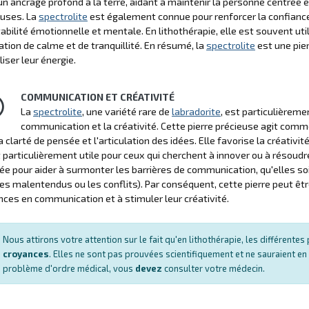
un ancrage profond à la terre, aidant à maintenir la personne centrée 
uses. La
spectrolite
est également connue pour renforcer la confiance 
abilité émotionnelle et mentale. En lithothérapie, elle est souvent utili
tion de calme et de tranquillité. En résumé, la
spectrolite
est une pier
liser leur énergie.
COMMUNICATION ET CRÉATIVITÉ
La
spectrolite
, une variété rare de
labradorite
, est particulièreme
communication et la créativité. Cette pierre précieuse agit com
la clarté de pensée et l'articulation des idées. Elle favorise la créativ
t particulièrement utile pour ceux qui cherchent à innover ou à résoud
ée pour aider à surmonter les barrières de communication, qu'elles s
s malentendus ou les conflits). Par conséquent, cette pierre peut être
es en communication et à stimuler leur créativité.
Nous attirons votre attention sur le fait qu'en lithothérapie, les différent
croyances
. Elles ne sont pas prouvées scientifiquement et ne sauraient en
problème d'ordre médical, vous
devez
consulter votre médecin.