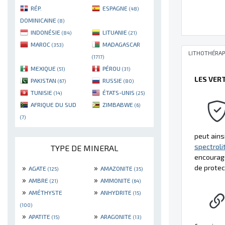
RÉP.
ESPAGNE
(48)
DOMINICAINE
(8)
INDONÉSIE
LITUANIE
(84)
(21)
MAROC
MADAGASCAR
(353)
LITHOTHÉRAP
(1717)
MEXIQUE
PÉROU
(51)
(31)
LES VER
PAKISTAN
RUSSIE
(67)
(80)
TUNISIE
ÉTATS-UNIS
(14)
(25)
AFRIQUE DU SUD
ZIMBABWE
(6)
(7)
peut ains
spectroli
TYPE DE MINERAL
encourage
»
»
de protec
AGATE
AMAZONITE
(125)
(35)
»
»
AMBRE
AMMONITE
(21)
(64)
»
»
AMÉTHYSTE
ANHYDRITE
(15)
(100)
»
»
APATITE
ARAGONITE
(15)
(13)