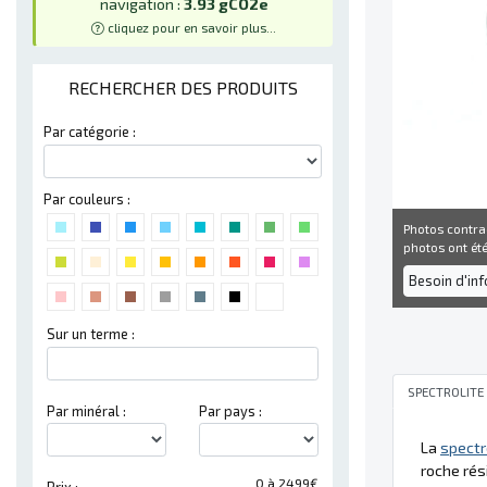
navigation :
3.93 gCO2e
cliquez pour en savoir plus...
RECHERCHER DES PRODUITS
Par catégorie :
Par couleurs :
Photos contra
photos ont été 
Besoin d'in
Sur un terme :
SPECTROLITE
Par minéral :
Par pays :
La
spectr
roche rés
0 à 2499€