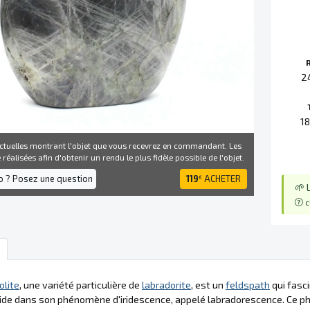
2
1
ctuelles montrant l'objet que vous recevrez en commandant. Les
réalisées afin d'obtenir un rendu le plus fidèle possible de l'objet.
fo ? Posez une question
119
ACHETER
€
🌱 
c
olite
, une variété particulière de
labradorite
, est un
feldspath
qui fasci
ide dans son phénomène d'iridescence, appelé labradorescence. Ce phé