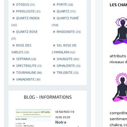
»
»
OTODUS
PYRITE
LES CHA
(31)
(26)
»
»
PYROLUSITE
QUARTZ
(31)
(171)
»
»
QUARTZ FADEN
QUARTZ FUMÉ
(40)
(106)
»
»
QUARTZ ROSE
RHODONITE
(25)
(57)
»
»
ROSE DES
SEL ROSE DE
SABLES
L'HIMALAYA
(35)
(42)
attributs 
»
»
SEPTARIA
SHUNGITE
(26)
(80)
niveaux d
»
»
SPECTROLITE
SPHALÉRITE
(11)
(15)
»
»
TOURMALINE
TRILOBITE
(99)
(25)
»
VANADINITE
(39)
BLOG - INFORMATIONS
VENDREDI 19
compréhen
JUIN 2026
sentiment
Notre
chakra, c