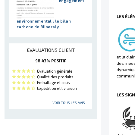
engagement
LES ÉLÉ
environnemental : le bilan
carbone de Mineraly
EVALUATIONS CLIENT
et la cla
98.43% POSITIF
des messa
dynamique
Evaluation générale
communica
Qualité des produits
Emballage et colis
Expédition et livraison
LES SIG
VOIR TOUS LES AVIS...