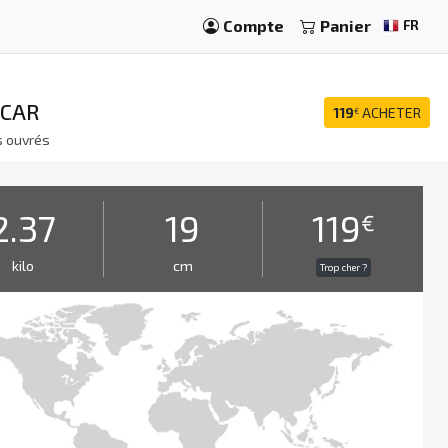
Compte
Panier
FR
SCAR
119
ACHETER
€
s ouvrés
2.37
19
119
€
kilo
cm
Trop cher ?