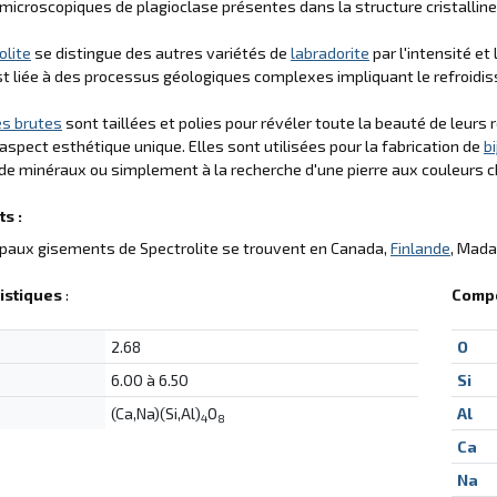
microscopiques de plagioclase présentes dans la structure cristalline 
olite
se distingue des autres variétés de
labradorite
par l'intensité e
st liée à des processus géologiques complexes impliquant le refroidi
es brutes
sont taillées et polies pour révéler toute la beauté de leurs
 aspect esthétique unique. Elles sont utilisées pour la fabrication de
b
e minéraux ou simplement à la recherche d'une pierre aux couleurs 
s :
ipaux gisements de Spectrolite se trouvent en Canada,
Finlande
, Mada
istiques
:
Compo
2.68
O
6.00 à 6.50
Si
(Ca,Na)(Si,Al)
O
Al
4
8
Ca
Na