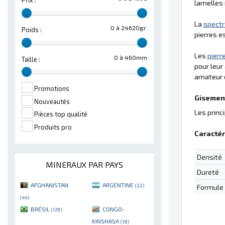
Prix :
lamelles 
La
spectr
0 à 24620gr.
Poids :
pierres e
Les
pierr
0 à 460mm
Taille :
pour leur
amateur d
Promotions
Gisement
Nouveautés
Les princ
Pièces top qualité
Produits pro
Caractér
Densité
MINERAUX PAR PAYS
Dureté
AFGHANISTAN
ARGENTINE
(22)
Formule
(44)
BRÉSIL
CONGO-
(129)
KINSHASA
(18)