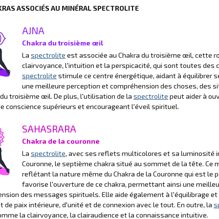
KRAS ASSOCIÉS AU MINÉRAL SPECTROLITE
AJNA
Chakra du troisième œil
La
spectrolite
est associée au Chakra du troisième œil, cette ro
clairvoyance, l'intuition et la perspicacité, qui sont toutes des 
spectrolite
stimule ce centre énergétique, aidant à équilibrer 
une meilleure perception et compréhension des choses, des situ
du troisième œil. De plus, l'utilisation de la
spectrolite
peut aider à ouvr
e conscience supérieurs et encourageant l'éveil spirituel.
SAHASRARA
Chakra de la couronne
La
spectrolite
, avec ses reflets multicolores et sa luminosité 
Couronne, le septième chakra situé au sommet de la tête. Ce mi
reflétant la nature même du Chakra de la Couronne qui est le po
favorise l'ouverture de ce chakra, permettant ainsi une meill
sion des messages spirituels. Elle aide également à l'équilibrage et à
 de paix intérieure, d'unité et de connexion avec le tout. En outre, la
s
omme la clairvoyance, la clairaudience et la connaissance intuitive.