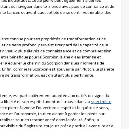
 et les inquiétudes. Cette pierre peut également aider les
ttant de naviguer dans le monde avec plus de confiance et de
er le Cancer, souvent susceptible de se sentir vulnérable, des
pierre connue pour ses propriétés de transformation et de
et de sens profond, peuvent tirer parti de la capacité de la
 des niveaux plus élevés de connaissance et de compréhension.
 être bénéfique pour le Scorpion, signe d'eau intense et
ider à éclairer le chemin du Scorpion dans les moments de
 Enfin, comme le Scorpion est gouverné par Pluton, la planète
erre de transformation, est d'autant plus pertinente.
intense, est particulièrement adaptée aux natifs du signe du
la liberté et son esprit d'aventure, trouve dans la
spectrolite
tte pierre favorise l'ouverture d'esprit et la quête de sens,
ce et l'autonomie, tout en aidant à garder les pieds sur
éaliser, tout en restant ancré dans la réalité. Enfin, la
visible du Sagittaire, toujours prêt à partir à l'aventure et à