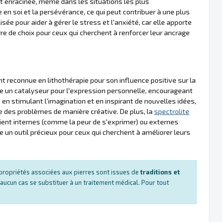
et enracinée, même dans les situations les plus
en soi et la persévérance, ce qui peut contribuer à une plus
sée pour aider à gérer le stress et l'anxiété, car elle apporte
re de choix pour ceux qui cherchent à renforcer leur ancrage
nt reconnue en lithothérapie pour son influence positive sur la
me un catalyseur pour l'expression personnelle, encourageant
ité en stimulant l'imagination et en inspirant de nouvelles idées,
re des problèmes de manière créative. De plus, la
spectrolite
oient internes (comme la peur de s'exprimer) ou externes
 un outil précieux pour ceux qui cherchent à améliorer leurs
es propriétés associées aux pierres sont issues de
traditions et
 aucun cas se substituer à un traitement médical. Pour tout