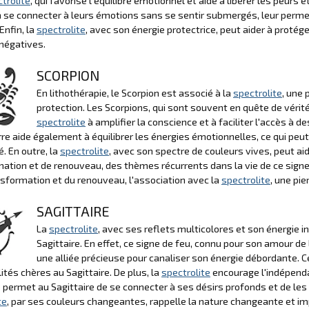
trolite
, qui favorise l'équilibre émotionnel et aide à libérer les peurs
 se connecter à leurs émotions sans se sentir submergés, leur perme
Enfin, la
spectrolite
, avec son énergie protectrice, peut aider à protég
négatives.
SCORPION
En lithothérapie, le Scorpion est associé à la
spectrolite
, une 
protection. Les Scorpions, qui sont souvent en quête de vérité 
spectrolite
à amplifier la conscience et à faciliter l'accès à
rre aide également à équilibrer les énergies émotionnelles, ce qui peut
. En outre, la
spectrolite
, avec son spectre de couleurs vives, peut a
ation et de renouveau, des thèmes récurrents dans la vie de ce signe.
nsformation et du renouveau, l'association avec la
spectrolite
, une pi
SAGITTAIRE
La
spectrolite
, avec ses reflets multicolores et son énergie 
Sagittaire. En effet, ce signe de feu, connu pour son amour de 
une alliée précieuse pour canaliser son énergie débordante. Ce
ités chères au Sagittaire. De plus, la
spectrolite
encourage l'indépendan
le permet au Sagittaire de se connecter à ses désirs profonds et de les r
te
, par ses couleurs changeantes, rappelle la nature changeante et impré