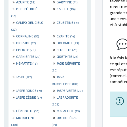
favorise 
»
»
AZURITE
BARYTINE
(58)
(41)
tumultue
»
»
BOIS PÉTRIFIÉ
CALCITE
(116)
grande st
(12)
une sensa
»
»
CAMPO DEL CIELO
CELESTINE
(19)
et à stabi
(22)
»
»
CORNALINE
CYANITE
(56)
(14)
»
»
DIOPSIDE
DOLOMITE
(12)
(23)
»
»
EPIDOTE
FLUORITE
(20)
(25)
»
»
GARNIÈRITE
GOETHITE
(23)
(26)
à la fois 
»
»
HÉMATITE
JADE NÉPHRITE
ce qui es
(18)
est réput
(20)
(comme le
»
»
JASPE
JASPE
(172)
compétenc
BUMBLEBEE
(80)
»
»
JASPE ROUGE
JASPE VERTE
(19)
(20)
»
»
JASPE ZÈBRE
LABRADORITE
(27)
(202)
»
»
LÉPIDOLITE
MALACHITE
(10)
(13)
»
»
MICROCLINE
ORTHOCÉRAS
(301)
(54)