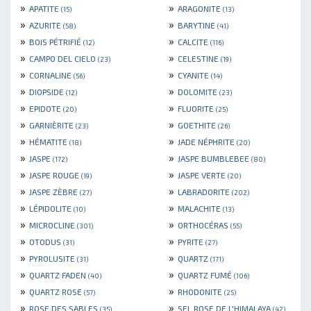
»
»
APATITE
ARAGONITE
(15)
(13)
»
»
AZURITE
BARYTINE
(58)
(41)
»
»
BOIS PÉTRIFIÉ
CALCITE
(12)
(116)
»
»
CAMPO DEL CIELO
CELESTINE
(23)
(19)
»
»
CORNALINE
CYANITE
(56)
(14)
»
»
DIOPSIDE
DOLOMITE
(12)
(23)
»
»
EPIDOTE
FLUORITE
(20)
(25)
»
»
GARNIÈRITE
GOETHITE
(23)
(26)
»
»
HÉMATITE
JADE NÉPHRITE
(18)
(20)
»
»
JASPE
JASPE BUMBLEBEE
(172)
(80)
»
»
JASPE ROUGE
JASPE VERTE
(19)
(20)
»
»
JASPE ZÈBRE
LABRADORITE
(27)
(202)
»
»
LÉPIDOLITE
MALACHITE
(10)
(13)
»
»
MICROCLINE
ORTHOCÉRAS
(301)
(55)
»
»
OTODUS
PYRITE
(31)
(27)
»
»
PYROLUSITE
QUARTZ
(31)
(171)
»
»
QUARTZ FADEN
QUARTZ FUMÉ
(40)
(106)
»
»
QUARTZ ROSE
RHODONITE
(57)
(25)
»
»
ROSE DES SABLES
SEL ROSE DE L'HIMALAYA
(35)
(42)