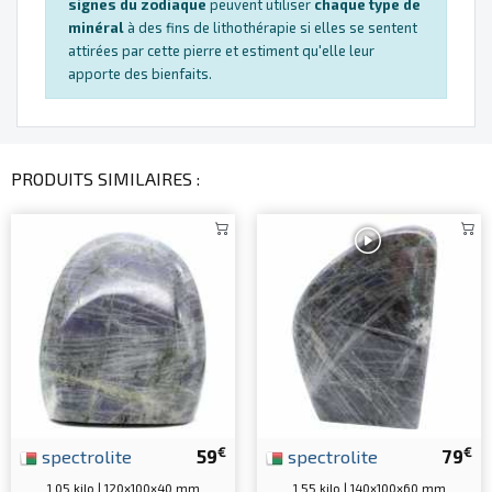
signes du zodiaque
peuvent utiliser
chaque type de
minéral
à des fins de lithothérapie si elles se sentent
attirées par cette pierre et estiment qu'elle leur
apporte des bienfaits.
PRODUITS SIMILAIRES :
€
€
spectrolite
59
spectrolite
79
1.05 kilo | 120x100x40 mm
1.55 kilo | 140x100x60 mm