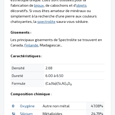
fabrication de
bijoux
, de cabochons et d'
objets
décoratifs. Si vous êtes amateur de minéraux ou
simplement à la recherche d'une pierre aux couleurs
chatoyantes, la
spectrolite
saura vous séduire.
Gisements :
Les principaux gisements de Spectrolite se trouvent en
Canada,
Finlande
, Madagascar...
Caractéristiques
:
Densité
2.68
Dureté
6.00 à 6.50
Formule
(Ca,Na)(Si,Al)
O
4
8
Composition chimique
:
O
Oxygène
Autre non métal
47.08%
Si
Silicium
Métalloïdes
24.79%