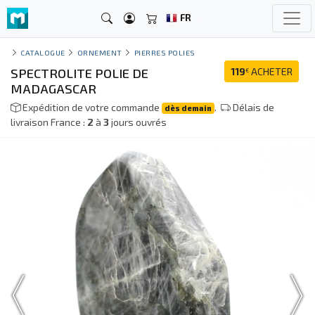
FR
CATALOGUE
ORNEMENT
PIERRES POLIES
SPECTROLITE POLIE DE
119
ACHETER
€
MADAGASCAR
Expédition de votre commande
.
Délais de
dès demain
livraison France :
2
à
3
jours ouvrés