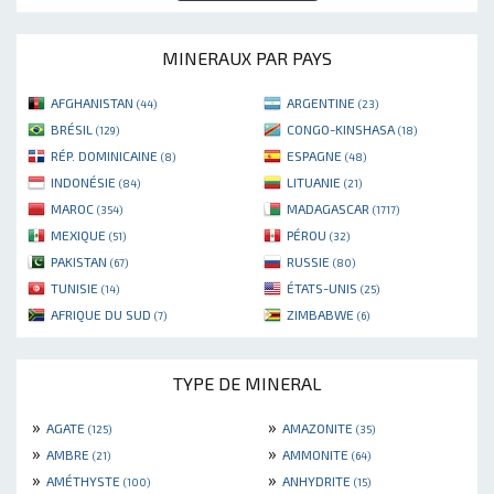
MINERAUX PAR PAYS
AFGHANISTAN
ARGENTINE
(44)
(23)
BRÉSIL
CONGO-KINSHASA
(129)
(18)
RÉP. DOMINICAINE
ESPAGNE
(8)
(48)
INDONÉSIE
LITUANIE
(84)
(21)
MAROC
MADAGASCAR
(354)
(1717)
MEXIQUE
PÉROU
(51)
(32)
PAKISTAN
RUSSIE
(67)
(80)
TUNISIE
ÉTATS-UNIS
(14)
(25)
AFRIQUE DU SUD
ZIMBABWE
(7)
(6)
TYPE DE MINERAL
»
»
AGATE
AMAZONITE
(125)
(35)
»
»
AMBRE
AMMONITE
(21)
(64)
»
»
AMÉTHYSTE
ANHYDRITE
(100)
(15)