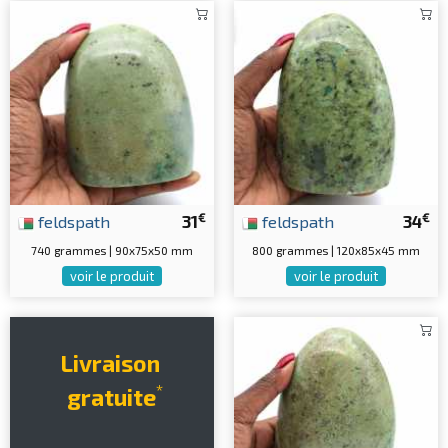
€
€
feldspath
31
feldspath
34
740 grammes | 90x75x50 mm
800 grammes | 120x85x45 mm
voir le produit
voir le produit
Livraison
*
gratuite