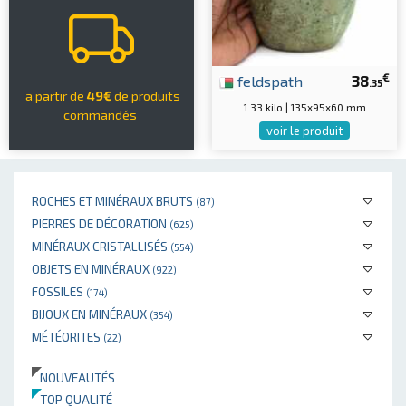
€
feldspath
38
.35
a partir de
49€
de produits
1.33 kilo | 135x95x60 mm
commandés
voir le produit
ROCHES ET MINÉRAUX BRUTS
(87)
PIERRES DE DÉCORATION
(625)
MINÉRAUX CRISTALLISÉS
(554)
OBJETS EN MINÉRAUX
(922)
FOSSILES
(174)
BIJOUX EN MINÉRAUX
(354)
MÉTÉORITES
(22)
NOUVEAUTÉS
TOP QUALITÉ