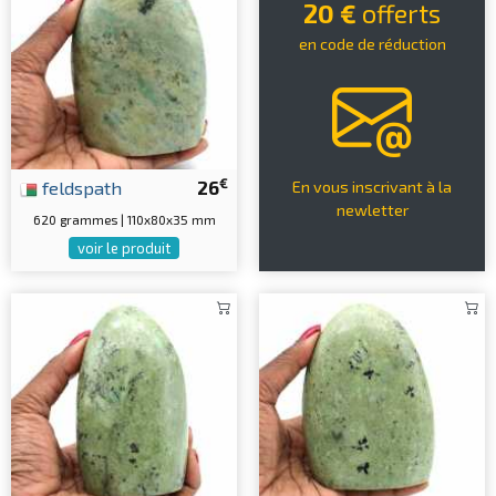
20 €
offerts
en code de réduction
€
feldspath
26
En vous inscrivant à la
newletter
620 grammes | 110x80x35 mm
voir le produit