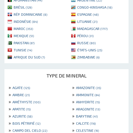
(44)
(22)
BRÉSIL
CONGO-KINSHASA
(129)
(18)
RÉP. DOMINICAINE
ESPAGNE
(8)
(48)
INDONÉSIE
LITUANIE
(84)
(21)
MAROC
MADAGASCAR
(353)
(1717)
MEXIQUE
PÉROU
(51)
(31)
PAKISTAN
RUSSIE
(67)
(80)
TUNISIE
ÉTATS-UNIS
(14)
(25)
AFRIQUE DU SUD
ZIMBABWE
(7)
(6)
TYPE DE MINERAL
»
»
AGATE
AMAZONITE
(125)
(35)
»
»
AMBRE
AMMONITE
(21)
(64)
»
»
AMÉTHYSTE
ANHYDRITE
(100)
(15)
»
»
APATITE
ARAGONITE
(15)
(13)
»
»
AZURITE
BARYTINE
(58)
(41)
»
»
BOIS PÉTRIFIÉ
CALCITE
(12)
(116)
»
»
CAMPO DEL CIELO
CELESTINE
(22)
(19)