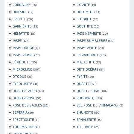
»
»
CORNALINE
CYANITE
(56)
(14)
»
»
DIOPSIDE
DOLOMITE
(12)
(23)
»
»
EPIDOTE
FLUORITE
(20)
(25)
»
»
GARNIÈRITE
GOETHITE
(23)
(26)
»
»
HÉMATITE
JADE NÉPHRITE
(18)
(20)
»
»
JASPE
JASPE BUMBLEBEE
(172)
(80)
»
»
JASPE ROUGE
JASPE VERTE
(19)
(20)
»
»
JASPE ZÈBRE
LABRADORITE
(27)
(202)
»
»
LÉPIDOLITE
MALACHITE
(10)
(13)
»
»
MICROCLINE
ORTHOCÉRAS
(301)
(54)
»
»
OTODUS
PYRITE
(31)
(26)
»
»
PYROLUSITE
QUARTZ
(31)
(171)
»
»
QUARTZ FADEN
QUARTZ FUMÉ
(40)
(106)
»
»
QUARTZ ROSE
RHODONITE
(57)
(25)
»
»
ROSE DES SABLES
SEL ROSE DE L'HIMALAYA
(35)
(42)
»
»
SEPTARIA
SHUNGITE
(26)
(80)
»
»
SPECTROLITE
SPHALÉRITE
(11)
(15)
»
»
TOURMALINE
TRILOBITE
(99)
(25)
»
VANADINITE
(39)