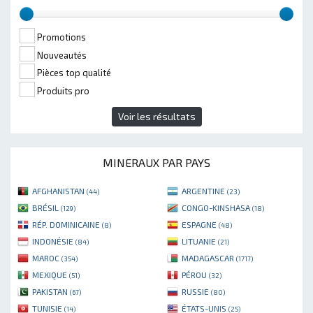
Promotions
Nouveautés
Pièces top qualité
Produits pro
Voir les résultats
MINERAUX PAR PAYS
AFGHANISTAN
ARGENTINE
(44)
(23)
BRÉSIL
CONGO-KINSHASA
(129)
(18)
RÉP. DOMINICAINE
ESPAGNE
(8)
(48)
INDONÉSIE
LITUANIE
(84)
(21)
MAROC
MADAGASCAR
(354)
(1717)
MEXIQUE
PÉROU
(51)
(32)
PAKISTAN
RUSSIE
(67)
(80)
TUNISIE
ÉTATS-UNIS
(14)
(25)