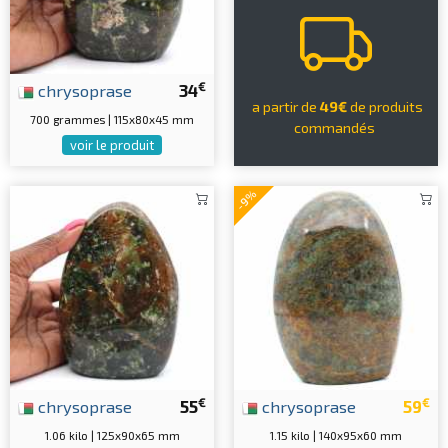
€
chrysoprase
34
a partir de
49€
de produits
700 grammes | 115x80x45 mm
commandés
voir le produit
-9%
€
€
chrysoprase
55
chrysoprase
59
1.06 kilo | 125x90x65 mm
1.15 kilo | 140x95x60 mm