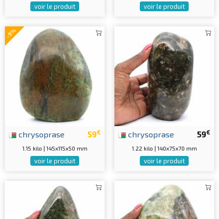
voir le produit
voir le produit
-9%
€
€
chrysoprase
59
chrysoprase
59
1.15 kilo | 145x115x50 mm
1.22 kilo | 140x75x70 mm
voir le produit
voir le produit