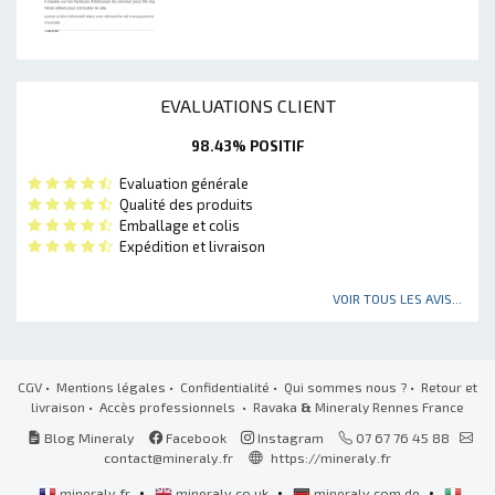
EVALUATIONS CLIENT
98.43% POSITIF
Evaluation générale
Qualité des produits
Emballage et colis
Expédition et livraison
VOIR TOUS LES AVIS...
CGV
•
Mentions légales
•
Confidentialité
•
Qui sommes nous ?
•
Retour et
livraison
•
Accès professionnels
• Ravaka
&
Mineraly Rennes France
Blog Mineraly
Facebook
Instagram
07 67 76 45 88
contact@mineraly.fr
https://mineraly.fr
•
•
•
mineraly.fr
mineraly.co.uk
mineraly.com.de