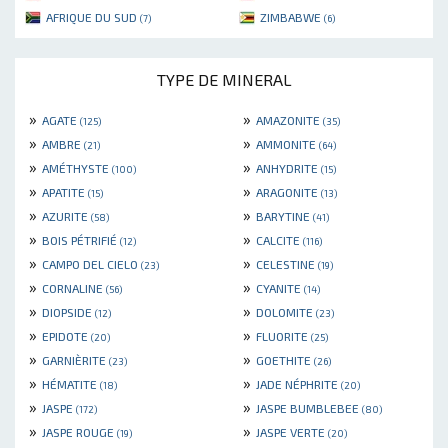
AFRIQUE DU SUD
ZIMBABWE
(7)
(6)
TYPE DE MINERAL
»
»
AGATE
AMAZONITE
(125)
(35)
»
»
AMBRE
AMMONITE
(21)
(64)
»
»
AMÉTHYSTE
ANHYDRITE
(100)
(15)
»
»
APATITE
ARAGONITE
(15)
(13)
»
»
AZURITE
BARYTINE
(58)
(41)
»
»
BOIS PÉTRIFIÉ
CALCITE
(12)
(116)
»
»
CAMPO DEL CIELO
CELESTINE
(23)
(19)
»
»
CORNALINE
CYANITE
(56)
(14)
»
»
DIOPSIDE
DOLOMITE
(12)
(23)
»
»
EPIDOTE
FLUORITE
(20)
(25)
»
»
GARNIÈRITE
GOETHITE
(23)
(26)
»
»
HÉMATITE
JADE NÉPHRITE
(18)
(20)
»
»
JASPE
JASPE BUMBLEBEE
(172)
(80)
»
»
JASPE ROUGE
JASPE VERTE
(19)
(20)