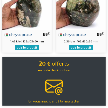
€
€
chrysoprase
69
chrysoprase
89
1.48 kilo | 165x105x60 mm
2.36 kilo | 165x130x80 mm
voir le produit
voir le produit
20 €
offerts
en code de réduction
En vous inscrivant à la newletter