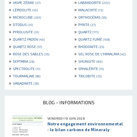
»
»
JASPE ZÈBRE
LABRADORITE
(27)
(202)
»
»
LÉPIDOLITE
MALACHITE
(10)
(13)
»
»
MICROCLINE
ORTHOCÉRAS
(301)
(55)
»
»
OTODUS
PYRITE
(31)
(27)
»
»
PYROLUSITE
QUARTZ
(31)
(171)
»
»
QUARTZ FADEN
QUARTZ FUMÉ
(40)
(106)
»
»
QUARTZ ROSE
RHODONITE
(57)
(25)
»
»
ROSE DES SABLES
SEL ROSE DE L'HIMALAYA
(35)
(42)
»
»
SEPTARIA
SHUNGITE
(26)
(80)
»
»
SPECTROLITE
SPHALÉRITE
(11)
(15)
»
»
TOURMALINE
TRILOBITE
(99)
(25)
»
VANADINITE
(39)
BLOG - INFORMATIONS
VENDREDI 19 JUIN 2026
Notre engagement environnemental
: le bilan carbone de Mineraly