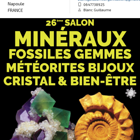
Napoule
0647738925
FRANCE
Blanc Guillaume