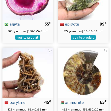
€
€
agate
55
epidote
99
305 grammes | 150x145x6 mm
315 grammes | 80x60x60 mm
voir le produit
voir le produit
€
€
barytine
45
ammonite
65
175 grammes | 85x40x35 mm
455 grammes | 155x130x20 mm