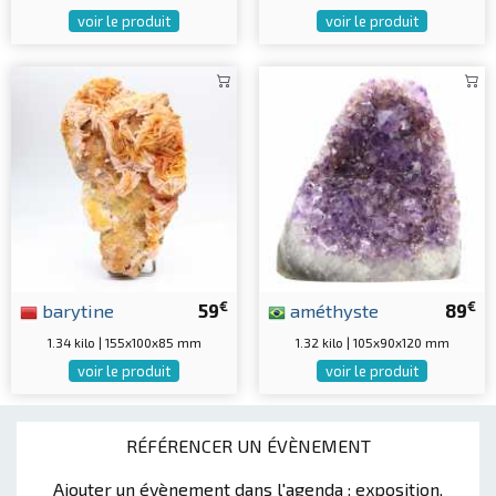
voir le produit
voir le produit
€
€
barytine
59
améthyste
89
1.34 kilo | 155x100x85 mm
1.32 kilo | 105x90x120 mm
voir le produit
voir le produit
RÉFÉRENCER UN ÉVÈNEMENT
Ajouter un évènement dans l'agenda : exposition,