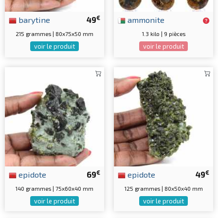
€
barytine
49
ammonite
215 grammes | 80x75x50 mm
1.3 kilo | 9 pièces
voir le produit
voir le produit
€
€
epidote
69
epidote
49
140 grammes | 75x60x40 mm
125 grammes | 80x50x40 mm
voir le produit
voir le produit