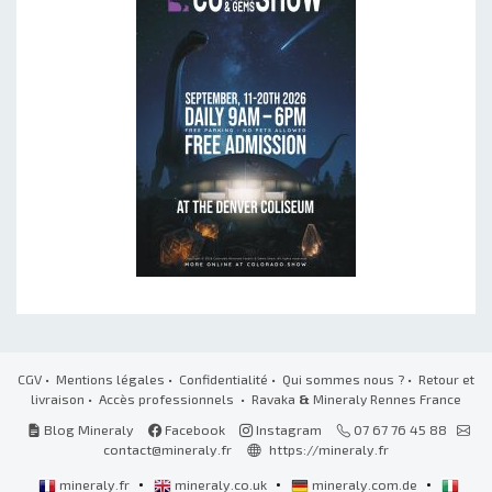
CGV
•
Mentions légales
•
Confidentialité
•
Qui sommes nous ?
•
Retour et
livraison
•
Accès professionnels
• Ravaka
&
Mineraly Rennes France
Blog Mineraly
Facebook
Instagram
07 67 76 45 88
contact@mineraly.fr
https://mineraly.fr
•
•
•
mineraly.fr
mineraly.co.uk
mineraly.com.de