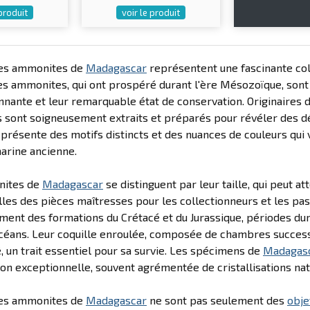
 produit
voir le produit
es ammonites de
Madagascar
représentent une fascinante co
es ammonites, qui ont prospéré durant l'ère Mésozoïque, sont 
nante et leur remarquable état de conservation. Originaires 
sont soigneusement extraits et préparés pour révéler des dét
présente des motifs distincts et des nuances de couleurs qui v
marine ancienne.
nites de
Madagascar
se distinguent par leur taille, qui peut a
elles des pièces maîtresses pour les collectionneurs et les p
ment des formations du Crétacé et du Jurassique, périodes d
céans. Leur coquille enroulée, composée de chambres success
té, un trait essentiel pour sa survie. Les spécimens de
Madagas
on exceptionnelle, souvent agrémentée de cristallisations nature
es ammonites de
Madagascar
ne sont pas seulement des
obje