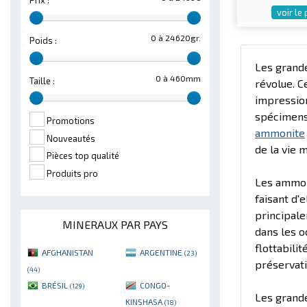
Prix :
voir le
0 à 24620gr.
Poids :
Les grand
0 à 460mm
Taille :
révolue. C
impression
spécimens 
Promotions
ammonite
Nouveautés
de la vie 
Pièces top qualité
Produits pro
Les ammo
faisant d'
principale
MINERAUX PAR PAYS
dans les o
flottabili
AFGHANISTAN
ARGENTINE
(23)
préservati
(44)
BRÉSIL
CONGO-
(129)
Les grand
KINSHASA
(18)