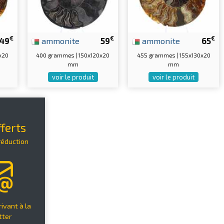
€
€
€
49
ammonite
59
ammonite
65
x20
400 grammes | 150x120x20
455 grammes | 155x130x20
mm
mm
voir le produit
voir le produit
ferts
réduction
ivant à la
tter