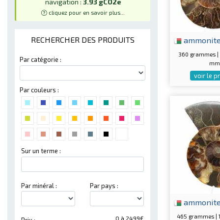
navigation :
3.93 gCO2e
cliquez pour en savoir plus...
ammonit
RECHERCHER DES PRODUITS
360 grammes |
Par catégorie :
mm
voir le p
Par couleurs :
Sur un terme :
Par minéral :
Par pays :
ammonit
465 grammes |
0 à 2499€