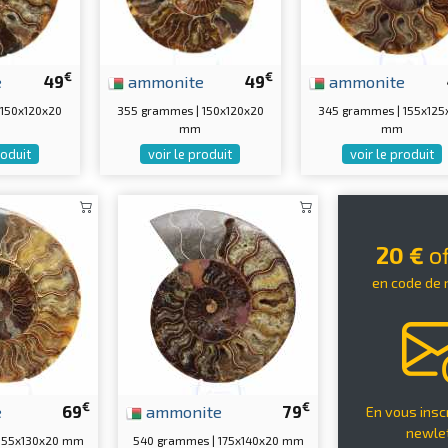
€
€
e
49
ammonite
49
ammonite
 150x120x20
355 grammes | 150x120x20
345 grammes | 155x125
mm
mm
roduit
voir le produit
voir le produit
20 €
of
en code de 
€
€
e
69
ammonite
79
En vous inscr
newle
 155x130x20 mm
540 grammes | 175x140x20 mm