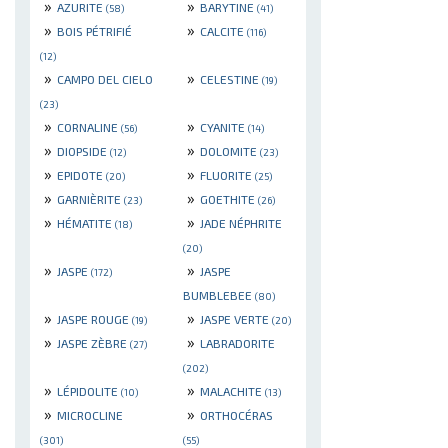
»
»
AZURITE
BARYTINE
(58)
(41)
»
»
BOIS PÉTRIFIÉ
CALCITE
(116)
(12)
»
»
CAMPO DEL CIELO
CELESTINE
(19)
(23)
»
»
CORNALINE
CYANITE
(56)
(14)
»
»
DIOPSIDE
DOLOMITE
(12)
(23)
»
»
EPIDOTE
FLUORITE
(20)
(25)
»
»
GARNIÈRITE
GOETHITE
(23)
(26)
»
»
HÉMATITE
JADE NÉPHRITE
(18)
(20)
»
»
JASPE
JASPE
(172)
BUMBLEBEE
(80)
»
»
JASPE ROUGE
JASPE VERTE
(19)
(20)
»
»
JASPE ZÈBRE
LABRADORITE
(27)
(202)
»
»
LÉPIDOLITE
MALACHITE
(10)
(13)
»
»
MICROCLINE
ORTHOCÉRAS
(301)
(55)