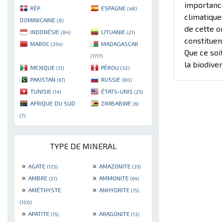
importance
RÉP.
ESPAGNE
(48)
climatiqu
DOMINICAINE
(8)
de cette o
INDONÉSIE
LITUANIE
(84)
(21)
constituen
MAROC
MADAGASCAR
(354)
Que ce soi
(1717)
la biodive
MEXIQUE
PÉROU
(51)
(32)
PAKISTAN
RUSSIE
(67)
(80)
TUNISIE
ÉTATS-UNIS
(14)
(25)
AFRIQUE DU SUD
ZIMBABWE
(6)
(7)
TYPE DE MINERAL
»
»
AGATE
AMAZONITE
(125)
(35)
»
»
AMBRE
AMMONITE
(21)
(64)
»
»
AMÉTHYSTE
ANHYDRITE
(15)
(100)
»
»
APATITE
ARAGONITE
(15)
(13)