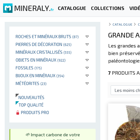
MINERALY.
CATALOGUE
COLLECTIONS
VID
fr
CATALOGUE
C
GRANDE A
ROCHES ET MINÉRAUX BRUTS
(87)
PIERRES DE DÉCORATION
(625)
Les grandes 
MINÉRAUX CRISTALLISÉS
bien préservés
(555)
OBJETS EN MINÉRAUX
paléontologie,
(922)
FOSSILES
(175)
7
PRODUITS A
BIJOUX EN MINÉRAUX
(354)
MÉTÉORITES
(23)
NOUVEAUTÉS
TOP QUALITÉ
PRODUITS PRO
🌱 Impact carbone de votre