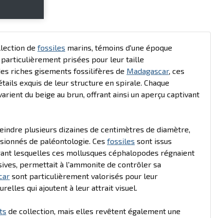
llection de
fossiles
marins, témoins d'une époque
particulièrement prisées pour leur taille
des riches gisements fossilifères de
Madagascar
, ces
ails exquis de leur structure en spirale. Chaque
arient du beige au brun, offrant ainsi un aperçu captivant
tteindre plusieurs dizaines de centimètres de diamètre,
assionnés de paléontologie. Ces
fossiles
sont issus
urant lesquelles ces mollusques céphalopodes régnaient
ives, permettait à l'ammonite de contrôler sa
car
sont particulièrement valorisés pour leur
lles qui ajoutent à leur attrait visuel.
ts
de collection, mais elles revêtent également une