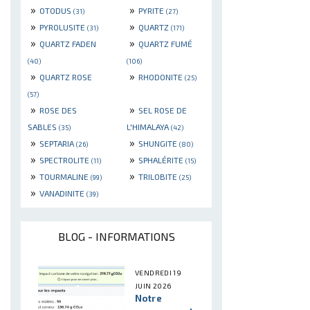
»
»
OTODUS
PYRITE
(31)
(27)
»
»
PYROLUSITE
QUARTZ
(31)
(171)
»
»
QUARTZ FADEN
QUARTZ FUMÉ
(40)
(106)
»
»
QUARTZ ROSE
RHODONITE
(25)
(57)
»
»
ROSE DES
SEL ROSE DE
SABLES
L'HIMALAYA
(35)
(42)
»
»
SEPTARIA
SHUNGITE
(26)
(80)
»
»
SPECTROLITE
SPHALÉRITE
(11)
(15)
»
»
TOURMALINE
TRILOBITE
(99)
(25)
»
VANADINITE
(39)
BLOG - INFORMATIONS
VENDREDI 19
JUIN 2026
Notre