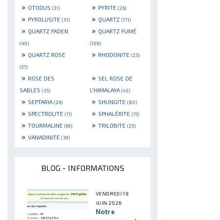
»
»
OTODUS
PYRITE
(31)
(26)
»
»
PYROLUSITE
QUARTZ
(31)
(171)
»
»
QUARTZ FADEN
QUARTZ FUMÉ
(40)
(106)
»
»
QUARTZ ROSE
RHODONITE
(25)
(57)
»
»
ROSE DES
SEL ROSE DE
SABLES
L'HIMALAYA
(35)
(42)
»
»
SEPTARIA
SHUNGITE
(26)
(80)
»
»
SPECTROLITE
SPHALÉRITE
(11)
(15)
»
»
TOURMALINE
TRILOBITE
(99)
(25)
»
VANADINITE
(39)
BLOG - INFORMATIONS
VENDREDI 19
JUIN 2026
Notre