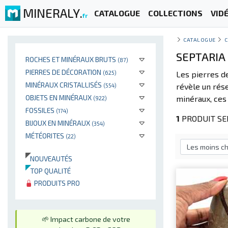
MINERALY.
CATALOGUE
COLLECTIONS
VID
fr
CATALOGUE
C
SEPTARIA 
ROCHES ET MINÉRAUX BRUTS
(87)
PIERRES DE DÉCORATION
(625)
Les pierres 
MINÉRAUX CRISTALLISÉS
révèle un rése
(554)
OBJETS EN MINÉRAUX
minéraux, ces 
(922)
FOSSILES
(174)
1
PRODUIT SEP
BIJOUX EN MINÉRAUX
(354)
MÉTÉORITES
(22)
NOUVEAUTÉS
TOP QUALITÉ
PRODUITS PRO
🌱 Impact carbone de votre