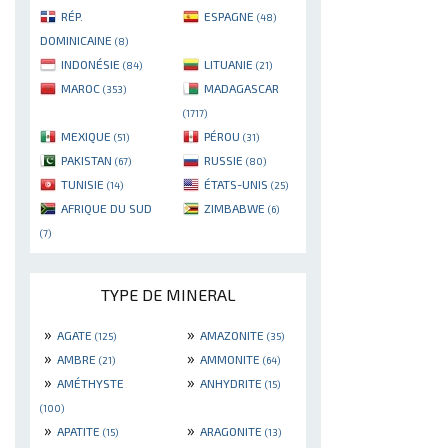
RÉP.
ESPAGNE
(48)
DOMINICAINE
(8)
INDONÉSIE
LITUANIE
(84)
(21)
MAROC
MADAGASCAR
(353)
(1717)
MEXIQUE
PÉROU
(51)
(31)
PAKISTAN
RUSSIE
(67)
(80)
TUNISIE
ÉTATS-UNIS
(14)
(25)
AFRIQUE DU SUD
ZIMBABWE
(6)
(7)
TYPE DE MINERAL
»
»
AGATE
AMAZONITE
(125)
(35)
»
»
AMBRE
AMMONITE
(21)
(64)
»
»
AMÉTHYSTE
ANHYDRITE
(15)
(100)
»
»
APATITE
ARAGONITE
(15)
(13)