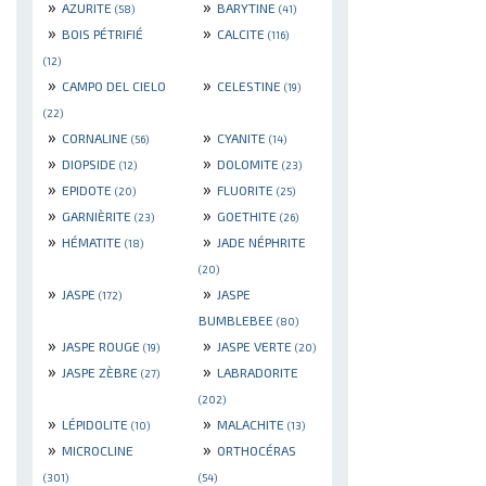
»
»
AZURITE
BARYTINE
(58)
(41)
»
»
BOIS PÉTRIFIÉ
CALCITE
(116)
(12)
»
»
CAMPO DEL CIELO
CELESTINE
(19)
(22)
»
»
CORNALINE
CYANITE
(56)
(14)
»
»
DIOPSIDE
DOLOMITE
(12)
(23)
»
»
EPIDOTE
FLUORITE
(20)
(25)
»
»
GARNIÈRITE
GOETHITE
(23)
(26)
»
»
HÉMATITE
JADE NÉPHRITE
(18)
(20)
»
»
JASPE
JASPE
(172)
BUMBLEBEE
(80)
»
»
JASPE ROUGE
JASPE VERTE
(19)
(20)
»
»
JASPE ZÈBRE
LABRADORITE
(27)
(202)
»
»
LÉPIDOLITE
MALACHITE
(10)
(13)
»
»
MICROCLINE
ORTHOCÉRAS
(301)
(54)