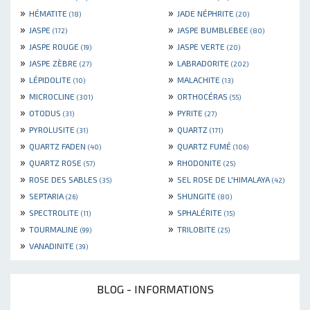
»
»
HÉMATITE
JADE NÉPHRITE
(18)
(20)
»
»
JASPE
JASPE BUMBLEBEE
(172)
(80)
»
»
JASPE ROUGE
JASPE VERTE
(19)
(20)
»
»
JASPE ZÈBRE
LABRADORITE
(27)
(202)
»
»
LÉPIDOLITE
MALACHITE
(10)
(13)
»
»
MICROCLINE
ORTHOCÉRAS
(301)
(55)
»
»
OTODUS
PYRITE
(31)
(27)
»
»
PYROLUSITE
QUARTZ
(31)
(171)
»
»
QUARTZ FADEN
QUARTZ FUMÉ
(40)
(106)
»
»
QUARTZ ROSE
RHODONITE
(57)
(25)
»
»
ROSE DES SABLES
SEL ROSE DE L'HIMALAYA
(35)
(42)
»
»
SEPTARIA
SHUNGITE
(26)
(80)
»
»
SPECTROLITE
SPHALÉRITE
(11)
(15)
»
»
TOURMALINE
TRILOBITE
(99)
(25)
»
VANADINITE
(39)
BLOG - INFORMATIONS