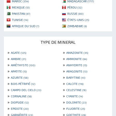
MAROC
MADAGASCAR
(354)
(1717)
MEXIQUE
PÉROU
(51)
(32)
PAKISTAN
RUSSIE
(67)
(80)
TUNISIE
ÉTATS-UNIS
(14)
(25)
AFRIQUE DU SUD
ZIMBABWE
(7)
(6)
TYPE DE MINERAL
»
»
AGATE
AMAZONITE
(125)
(35)
»
»
AMBRE
AMMONITE
(21)
(64)
»
»
AMÉTHYSTE
ANHYDRITE
(100)
(15)
»
»
APATITE
ARAGONITE
(15)
(13)
»
»
AZURITE
BARYTINE
(58)
(41)
»
»
BOIS PÉTRIFIÉ
CALCITE
(12)
(116)
»
»
CAMPO DEL CIELO
CELESTINE
(23)
(19)
»
»
CORNALINE
CYANITE
(56)
(14)
»
»
DIOPSIDE
DOLOMITE
(12)
(23)
»
»
EPIDOTE
FLUORITE
(20)
(25)
»
»
GARNIÈRITE
GOETHITE
(23)
(26)