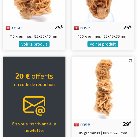
€
€
rose
25
rose
25
110 grammes | 85x50x40 mm
100 grammes | 85x45x35 mm
voir le produit
voir le produit
20 €
offerts
en code de réduction
€
rose
29
En vous inscrivant à la
newletter
115 grammes | 110x35x45 mm