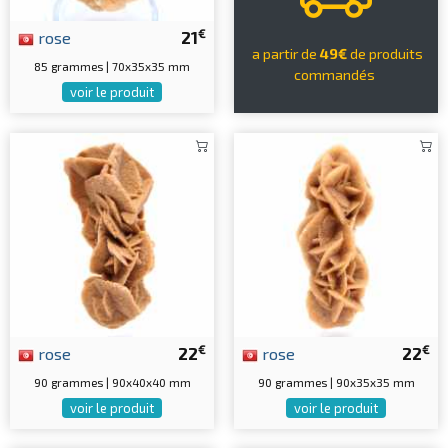
€
rose
21
a partir de
49€
de produits
85 grammes | 70x35x35 mm
commandés
voir le produit
€
€
rose
22
rose
22
90 grammes | 90x40x40 mm
90 grammes | 90x35x35 mm
voir le produit
voir le produit