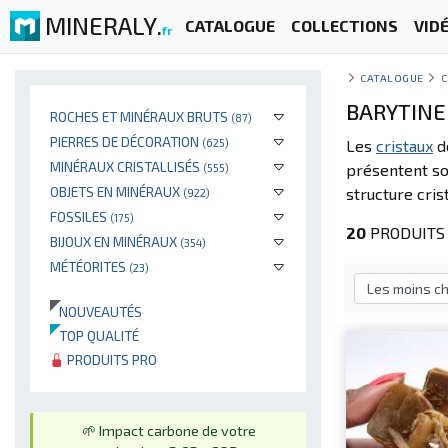
MINERALY.
CATALOGUE
COLLECTIONS
VID
fr
CATALOGUE
C
BARYTINE
ROCHES ET MINÉRAUX BRUTS
(87)
PIERRES DE DÉCORATION
(625)
Les
cristaux
d
MINÉRAUX CRISTALLISÉS
présentent so
(555)
OBJETS EN MINÉRAUX
structure cris
(922)
FOSSILES
(175)
20
PRODUITS 
BIJOUX EN MINÉRAUX
(354)
MÉTÉORITES
(23)
NOUVEAUTÉS
TOP QUALITÉ
PRODUITS PRO
🌱 Impact carbone de votre