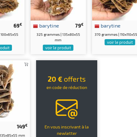
€
€
69
barytine
79
barytine
 100x65x55
325 grammes | 135x80x55
370 grammes | 110x110x
mm
voir le produit
roduit
voir le produit
20 €
offerts
en code de réduction
€
149
En vous inscrivant à la
newletter
 135x85x55 mm