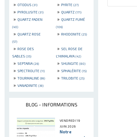
»
»
OTODUS
PYRITE
(31)
(27)
»
»
PYROLUSITE
QUARTZ
(31)
(171)
»
»
QUARTZ FADEN
QUARTZ FUMÉ
(40)
(106)
»
»
QUARTZ ROSE
RHODONITE
(25)
(57)
»
»
ROSE DES
SEL ROSE DE
SABLES
L'HIMALAYA
(35)
(42)
»
»
SEPTARIA
SHUNGITE
(26)
(80)
»
»
SPECTROLITE
SPHALÉRITE
(11)
(15)
»
»
TOURMALINE
TRILOBITE
(99)
(25)
»
VANADINITE
(39)
BLOG - INFORMATIONS
VENDREDI 19
JUIN 2026
Notre