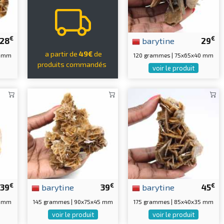
€
€
28
barytine
29
a partir de
49€
de
0 mm
120 grammes | 75x65x40 mm
produits commandés
voir le produit
€
€
€
39
barytine
39
barytine
45
5 mm
145 grammes | 90x75x45 mm
175 grammes | 85x40x35 mm
voir le produit
voir le produit