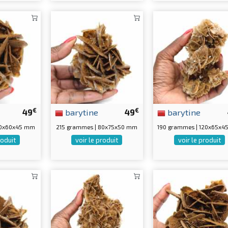
€
€
49
barytine
49
barytine
60x60x45 mm
215 grammes | 80x75x50 mm
190 grammes | 120x65x
roduit
voir le produit
voir le produit