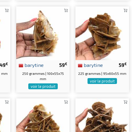
€
€
€
49
barytine
59
barytine
59
45 mm
250 grammes | 100x55x75
225 grammes | 95x60x55 mm
mm
voir le produit
voir le produit