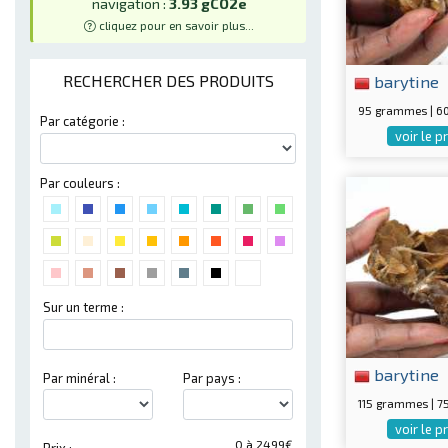
navigation :
3.93 gCO2e
cliquez pour en savoir plus...
barytine
RECHERCHER DES PRODUITS
95 grammes | 
Par catégorie :
voir le p
Par couleurs :
Sur un terme :
barytine
Par minéral :
Par pays :
115 grammes | 
voir le p
0 à 2499€