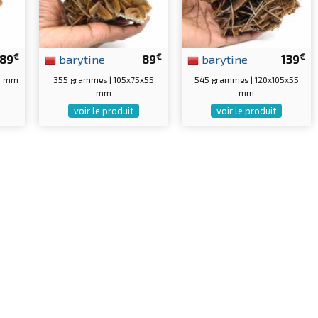
€
€
€
89
barytine
89
barytine
139
55 mm
355 grammes | 105x75x55
545 grammes | 120x105x55
mm
mm
voir le produit
voir le produit