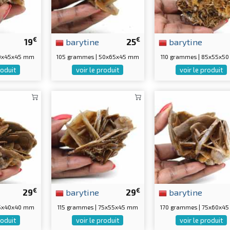
€
€
19
barytine
25
barytine
60x45x45 mm
105 grammes | 50x65x45 mm
110 grammes | 85x55x5
roduit
voir le produit
voir le produit
€
€
29
barytine
29
barytine
75x40x40 mm
115 grammes | 75x55x45 mm
170 grammes | 75x60x4
roduit
voir le produit
voir le produit