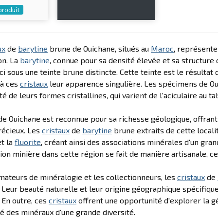
 produit
ux
de
barytine
brune de Ouichane, situés au
Maroc
, représente
on. La
barytine
, connue pour sa densité élevée et sa structure c
ci sous une teinte brune distincte. Cette teinte est le résulta
 à ces
cristaux
leur apparence singulière. Les spécimens de Ou
té de leurs formes cristallines, qui varient de l'aciculaire au ta
de Ouichane est reconnue pour sa richesse géologique, offran
récieux. Les
cristaux
de
barytine
brune extraits de cette local
t la
fluorite
, créant ainsi des associations minérales d'un gran
tion minière dans cette région se fait de manière artisanale, 
mateurs de minéralogie et les collectionneurs, les
cristaux
de
 Leur beauté naturelle et leur origine géographique spécifique
. En outre, ces
cristaux
offrent une opportunité d'explorer la 
é des minéraux d'une grande diversité.