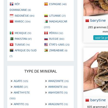
RÉP.
ESPAGNE
(48)
DOMINICAINE
(8)
INDONÉSIE
LITUANIE
(84)
(21)
barytine
MAROC
MADAGASCAR
(354)
265 grammes |
(1717)
mm
MEXIQUE
PÉROU
(51)
(32)
voir le p
PAKISTAN
RUSSIE
(67)
(80)
TUNISIE
ÉTATS-UNIS
(14)
(25)
AFRIQUE DU SUD
ZIMBABWE
(6)
(7)
TYPE DE MINERAL
»
»
AGATE
AMAZONITE
(125)
(35)
»
»
AMBRE
AMMONITE
(21)
(64)
»
»
AMÉTHYSTE
ANHYDRITE
(15)
(100)
barytine
»
»
APATITE
ARAGONITE
(15)
(13)
605 grammes |