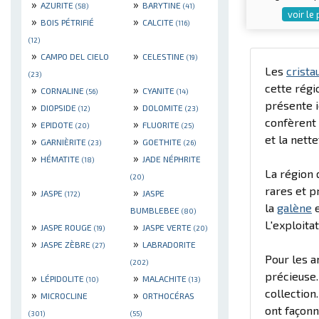
»
»
AZURITE
BARYTINE
(58)
(41)
voir le
»
»
BOIS PÉTRIFIÉ
CALCITE
(116)
(12)
»
»
CAMPO DEL CIELO
CELESTINE
(19)
Les
crista
(23)
cette régi
»
»
CORNALINE
CYANITE
(56)
(14)
présente i
»
»
DIOPSIDE
DOLOMITE
(12)
(23)
confèrent
»
»
EPIDOTE
FLUORITE
(20)
(25)
et la nette
»
»
GARNIÈRITE
GOETHITE
(23)
(26)
»
»
HÉMATITE
JADE NÉPHRITE
(18)
La région 
(20)
rares et p
»
»
JASPE
JASPE
(172)
la
galène
e
BUMBLEBEE
(80)
L'exploita
»
»
JASPE ROUGE
JASPE VERTE
(19)
(20)
»
»
JASPE ZÈBRE
LABRADORITE
(27)
Pour les a
(202)
précieuse.
»
»
LÉPIDOLITE
MALACHITE
(10)
(13)
collection
»
»
MICROCLINE
ORTHOCÉRAS
ont façonn
(301)
(55)