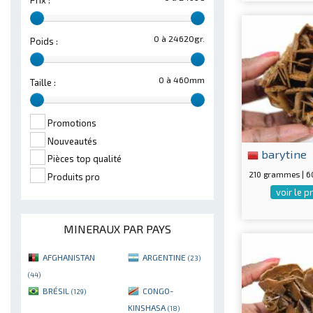
Prix :
0 à 24620gr.
Poids :
0 à 460mm
Taille :
Promotions
Nouveautés
barytine
Pièces top qualité
210 grammes | 
Produits pro
voir le p
MINERAUX PAR PAYS
AFGHANISTAN
ARGENTINE
(23)
(44)
BRÉSIL
CONGO-
(129)
KINSHASA
(18)