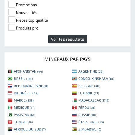
Promotions
Nouveautés
Pièces top qualité
Produits pro
Voir les résultats
MINERAUX PAR PAYS
AFGHANISTAN
ARGENTINE
(44)
(22)
BRÉSIL
CONGO-KINSHASA
(129)
(18)
RÉP. DOMINICAINE
ESPAGNE
(8)
(48)
INDONÉSIE
LITUANIE
(84)
(21)
MAROC
MADAGASCAR
(353)
(1717)
MEXIQUE
PÉROU
(51)
(31)
PAKISTAN
RUSSIE
(67)
(80)
TUNISIE
ÉTATS-UNIS
(14)
(25)
AFRIQUE DU SUD
ZIMBABWE
(7)
(6)