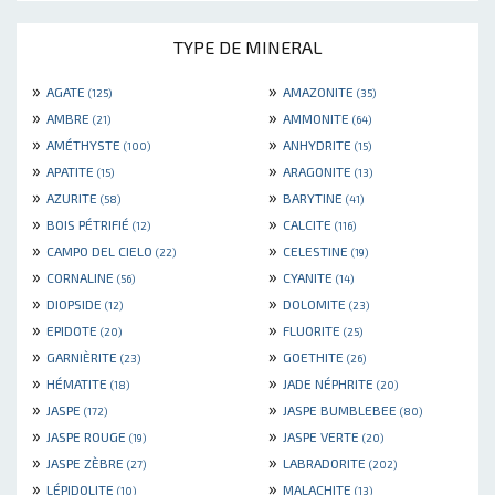
TYPE DE MINERAL
»
»
AGATE
AMAZONITE
(125)
(35)
»
»
AMBRE
AMMONITE
(21)
(64)
»
»
AMÉTHYSTE
ANHYDRITE
(100)
(15)
»
»
APATITE
ARAGONITE
(15)
(13)
»
»
AZURITE
BARYTINE
(58)
(41)
»
»
BOIS PÉTRIFIÉ
CALCITE
(12)
(116)
»
»
CAMPO DEL CIELO
CELESTINE
(22)
(19)
»
»
CORNALINE
CYANITE
(56)
(14)
»
»
DIOPSIDE
DOLOMITE
(12)
(23)
»
»
EPIDOTE
FLUORITE
(20)
(25)
»
»
GARNIÈRITE
GOETHITE
(23)
(26)
»
»
HÉMATITE
JADE NÉPHRITE
(18)
(20)
»
»
JASPE
JASPE BUMBLEBEE
(172)
(80)
»
»
JASPE ROUGE
JASPE VERTE
(19)
(20)
»
»
JASPE ZÈBRE
LABRADORITE
(27)
(202)
»
»
LÉPIDOLITE
MALACHITE
(10)
(13)