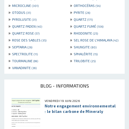
»
»
MICROCLINE
ORTHOCÉRAS
(301)
(54)
»
»
OTODUS
PYRITE
(31)
(26)
»
»
PYROLUSITE
QUARTZ
(31)
(171)
»
»
QUARTZ FADEN
QUARTZ FUMÉ
(40)
(106)
»
»
QUARTZ ROSE
RHODONITE
(57)
(25)
»
»
ROSE DES SABLES
SEL ROSE DE L'HIMALAYA
(35)
(42)
»
»
SEPTARIA
SHUNGITE
(26)
(80)
»
»
SPECTROLITE
SPHALÉRITE
(11)
(15)
»
»
TOURMALINE
TRILOBITE
(99)
(25)
»
VANADINITE
(39)
BLOG - INFORMATIONS
VENDREDI 19 JUIN 2026
Notre engagement environnemental
: le bilan carbone de Mineraly