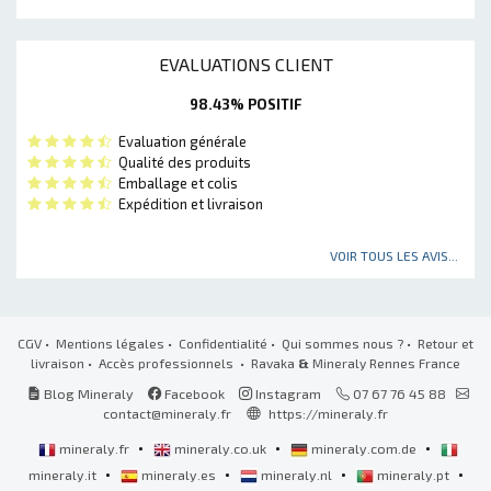
EVALUATIONS CLIENT
98.43% POSITIF
Evaluation générale
Qualité des produits
Emballage et colis
Expédition et livraison
VOIR TOUS LES AVIS...
CGV
•
Mentions légales
•
Confidentialité
•
Qui sommes nous ?
•
Retour et
livraison
•
Accès professionnels
• Ravaka
&
Mineraly Rennes France
Blog Mineraly
Facebook
Instagram
07 67 76 45 88
contact@mineraly.fr
https://mineraly.fr
•
•
•
mineraly.fr
mineraly.co.uk
mineraly.com.de
•
•
•
•
mineraly.it
mineraly.es
mineraly.nl
mineraly.pt