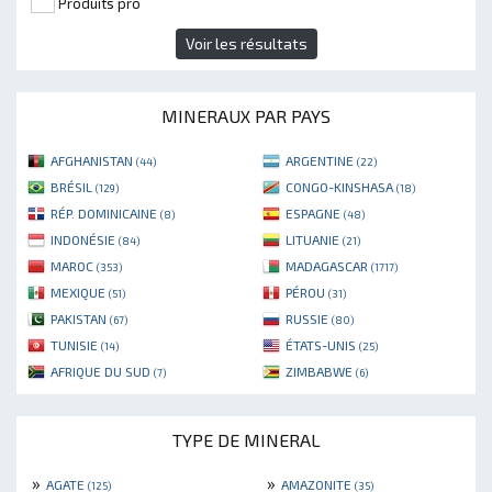
Produits pro
Voir les résultats
MINERAUX PAR PAYS
AFGHANISTAN
ARGENTINE
(44)
(22)
BRÉSIL
CONGO-KINSHASA
(129)
(18)
RÉP. DOMINICAINE
ESPAGNE
(8)
(48)
INDONÉSIE
LITUANIE
(84)
(21)
MAROC
MADAGASCAR
(353)
(1717)
MEXIQUE
PÉROU
(51)
(31)
PAKISTAN
RUSSIE
(67)
(80)
TUNISIE
ÉTATS-UNIS
(14)
(25)
AFRIQUE DU SUD
ZIMBABWE
(7)
(6)
TYPE DE MINERAL
»
»
AGATE
AMAZONITE
(125)
(35)