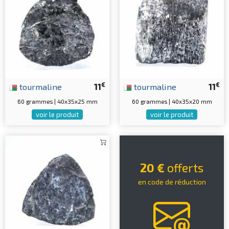
€
€
tourmaline
11
tourmaline
11
60 grammes | 40x35x25 mm
60 grammes | 40x35x20 mm
voir le produit
voir le produit
20 €
offerts
en code de réduction