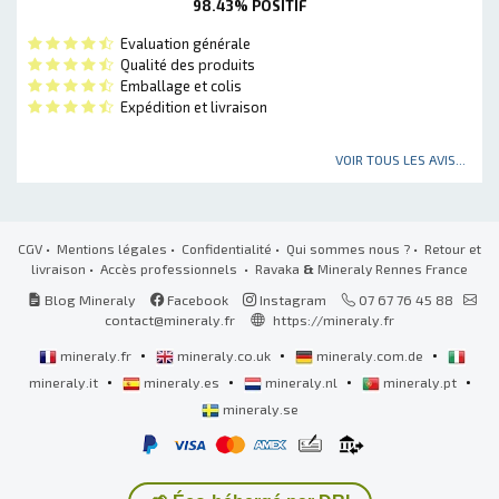
98.43% POSITIF
Evaluation générale
Qualité des produits
Emballage et colis
Expédition et livraison
VOIR TOUS LES AVIS...
CGV
•
Mentions légales
•
Confidentialité
•
Qui sommes nous ?
•
Retour et
livraison
•
Accès professionnels
• Ravaka
&
Mineraly Rennes France
Blog Mineraly
Facebook
Instagram
07 67 76 45 88
contact@mineraly.fr
https://mineraly.fr
•
•
•
mineraly.fr
mineraly.co.uk
mineraly.com.de
•
•
•
•
mineraly.it
mineraly.es
mineraly.nl
mineraly.pt
mineraly.se