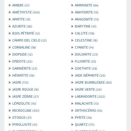
»
»
AMBRE
AMMONITE
(21)
(64)
»
»
AMÉTHYSTE
ANHYDRITE
(100)
(15)
»
»
APATITE
ARAGONITE
(15)
(13)
»
»
AZURITE
BARYTINE
(58)
(41)
»
»
BOIS PÉTRIFIÉ
CALCITE
(12)
(116)
»
»
CAMPO DEL CIELO
CELESTINE
(22)
(19)
»
»
CORNALINE
CYANITE
(56)
(14)
»
»
DIOPSIDE
DOLOMITE
(12)
(23)
»
»
EPIDOTE
FLUORITE
(20)
(25)
»
»
GARNIÈRITE
GOETHITE
(23)
(26)
»
»
HÉMATITE
JADE NÉPHRITE
(18)
(20)
»
»
JASPE
JASPE BUMBLEBEE
(172)
(80)
»
»
JASPE ROUGE
JASPE VERTE
(19)
(20)
»
»
JASPE ZÈBRE
LABRADORITE
(27)
(202)
»
»
LÉPIDOLITE
MALACHITE
(10)
(13)
»
»
MICROCLINE
ORTHOCÉRAS
(301)
(54)
»
»
OTODUS
PYRITE
(31)
(26)
»
»
PYROLUSITE
QUARTZ
(31)
(171)
»
»