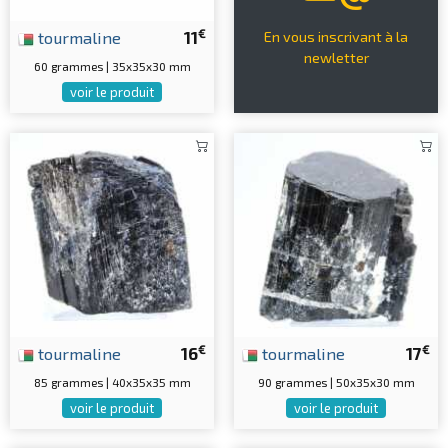
€
tourmaline
11
En vous inscrivant à la
newletter
60 grammes | 35x35x30 mm
voir le produit
€
€
tourmaline
16
tourmaline
17
85 grammes | 40x35x35 mm
90 grammes | 50x35x30 mm
voir le produit
voir le produit