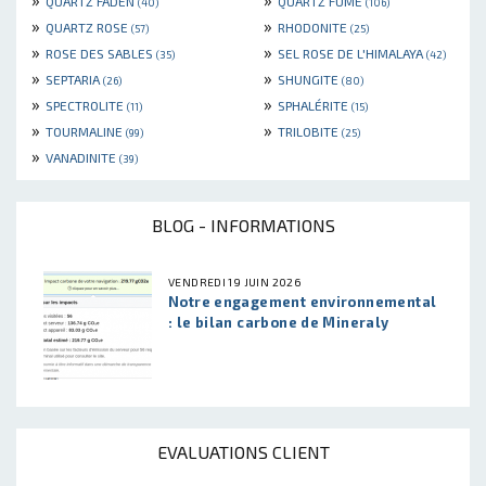
QUARTZ FADEN
QUARTZ FUMÉ
(40)
(106)
»
»
QUARTZ ROSE
RHODONITE
(57)
(25)
»
»
ROSE DES SABLES
SEL ROSE DE L'HIMALAYA
(35)
(42)
»
»
SEPTARIA
SHUNGITE
(26)
(80)
»
»
SPECTROLITE
SPHALÉRITE
(11)
(15)
»
»
TOURMALINE
TRILOBITE
(99)
(25)
»
VANADINITE
(39)
BLOG - INFORMATIONS
VENDREDI 19 JUIN 2026
Notre engagement environnemental
: le bilan carbone de Mineraly
EVALUATIONS CLIENT