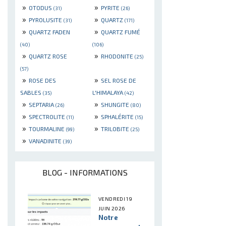
»
»
OTODUS
PYRITE
(31)
(26)
»
»
PYROLUSITE
QUARTZ
(31)
(171)
»
»
QUARTZ FADEN
QUARTZ FUMÉ
(40)
(106)
»
»
QUARTZ ROSE
RHODONITE
(25)
(57)
»
»
ROSE DES
SEL ROSE DE
SABLES
L'HIMALAYA
(35)
(42)
»
»
SEPTARIA
SHUNGITE
(26)
(80)
»
»
SPECTROLITE
SPHALÉRITE
(11)
(15)
»
»
TOURMALINE
TRILOBITE
(99)
(25)
»
VANADINITE
(39)
BLOG - INFORMATIONS
VENDREDI 19
JUIN 2026
Notre