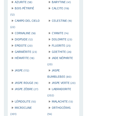
»
»
AZURITE
BARYTINE
(58)
(41)
»
»
BOIS PÉTRIFIÉ
CALCITE
(116)
(12)
»
»
CAMPO DEL CIELO
CELESTINE
(19)
(22)
»
»
CORNALINE
CYANITE
(56)
(14)
»
»
DIOPSIDE
DOLOMITE
(12)
(23)
»
»
EPIDOTE
FLUORITE
(20)
(25)
»
»
GARNIÈRITE
GOETHITE
(23)
(26)
»
»
HÉMATITE
JADE NÉPHRITE
(18)
(20)
»
»
JASPE
JASPE
(172)
BUMBLEBEE
(80)
»
»
JASPE ROUGE
JASPE VERTE
(19)
(20)
»
»
JASPE ZÈBRE
LABRADORITE
(27)
(202)
»
»
LÉPIDOLITE
MALACHITE
(10)
(13)
»
»
MICROCLINE
ORTHOCÉRAS
(301)
(54)