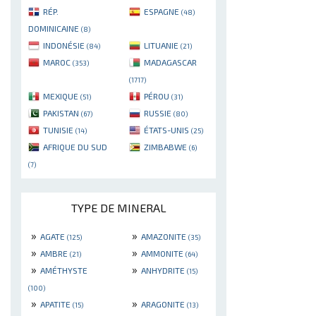
RÉP.
ESPAGNE
(48)
DOMINICAINE
(8)
INDONÉSIE
LITUANIE
(84)
(21)
MAROC
MADAGASCAR
(353)
(1717)
MEXIQUE
PÉROU
(51)
(31)
PAKISTAN
RUSSIE
(67)
(80)
TUNISIE
ÉTATS-UNIS
(14)
(25)
AFRIQUE DU SUD
ZIMBABWE
(6)
(7)
TYPE DE MINERAL
»
»
AGATE
AMAZONITE
(125)
(35)
»
»
AMBRE
AMMONITE
(21)
(64)
»
»
AMÉTHYSTE
ANHYDRITE
(15)
(100)
»
»
APATITE
ARAGONITE
(15)
(13)