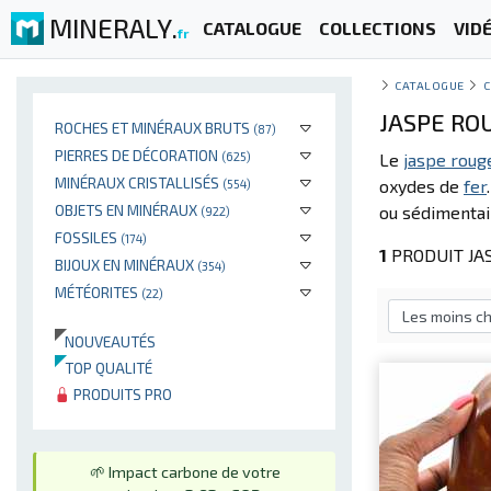
MINERALY.
CATALOGUE
COLLECTIONS
VID
fr
CATALOGUE
C
JASPE ROU
ROCHES ET MINÉRAUX BRUTS
(87)
PIERRES DE DÉCORATION
(625)
Le
jaspe roug
MINÉRAUX CRISTALLISÉS
oxydes de
fer
(554)
OBJETS EN MINÉRAUX
ou sédimentair
(922)
FOSSILES
(174)
1
PRODUIT JAS
BIJOUX EN MINÉRAUX
(354)
MÉTÉORITES
(22)
NOUVEAUTÉS
TOP QUALITÉ
PRODUITS PRO
🌱 Impact carbone de votre