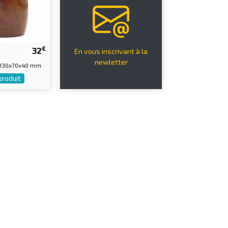
€
32
En vous inscrivant à la
newletter
 130x70x40 mm
 produit