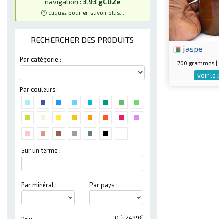
navigation :
3.93 gCO2e
cliquez pour en savoir plus...
RECHERCHER DES PRODUITS
jaspe
Par catégorie :
700 grammes |
voir le
Par couleurs :
Sur un terme :
Par minéral :
Par pays :
0 à 2499€