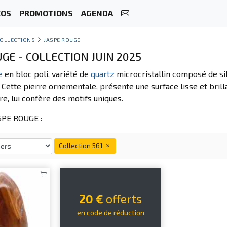
ÉOS
PROMOTIONS
AGENDA
OLLECTIONS
JASPE ROUGE
GE - COLLECTION JUIN 2025
e
en bloc poli, variété de
quartz
microcristallin composé de sili
. Cette pierre ornementale, présente une surface lisse et bril
e, lui confère des motifs uniques.
PE ROUGE :
Collection 561
20 €
offerts
en code de réduction