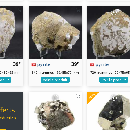
€
€
39
pyrite
39
pyrite
110x80x65 mm
540 grammes | 90x85x70 mm
720 grammes | 90x75x6
roduit
voir le produit
voir le produit
-10%
ferts
réduction