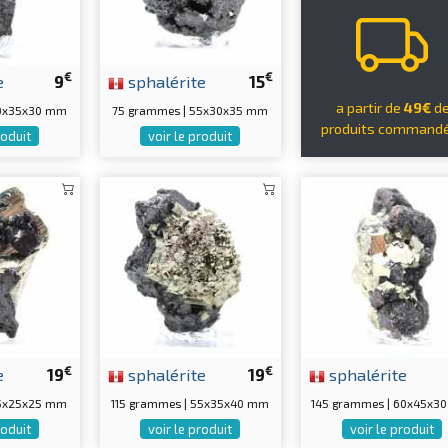
€
€
e
9
sphalérite
15
a partir de
49€
d
60x35x30 mm
75 grammes | 55x30x35 mm
produits command
roduit
voir le produit
€
€
e
19
sphalérite
19
sphalérite
55x25x25 mm
115 grammes | 55x35x40 mm
145 grammes | 60x45x3
roduit
voir le produit
voir le produit