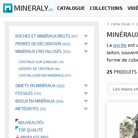
MINERALY.
CATALOGUE
COLLECTIONS
VID
fr
CATALOGUE
C
MINÉRAUX 
ROCHES ET MINÉRAUX BRUTS
(87)
PIERRES DE DÉCORATION
(625)
La
pyrite
est u
MINÉRAUX CRISTALLISÉS
laiton, souven
(555)
forme de cube
CRISTAUX SUR GANGUE
(119)
GÉODES DE CRISTAUX
(99)
25
PRODUITS 
CRISTALLISATION MINÉRALE
(337)
OBJETS EN MINÉRAUX
(922)
FOSSILES
(175)
BIJOUX EN MINÉRAUX
(354)
MÉTÉORITES
(23)
NOUVEAUTÉS
TOP QUALITÉ
PRODUITS PRO