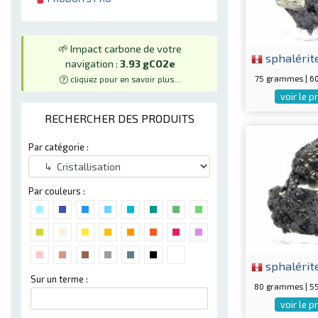
🌱 Impact carbone de votre
sphalérit
navigation :
3.93 gCO2e
75 grammes | 
cliquez pour en savoir plus...
voir le p
RECHERCHER DES PRODUITS
Par catégorie :
Par couleurs :
sphalérit
Sur un terme :
80 grammes | 
voir le p