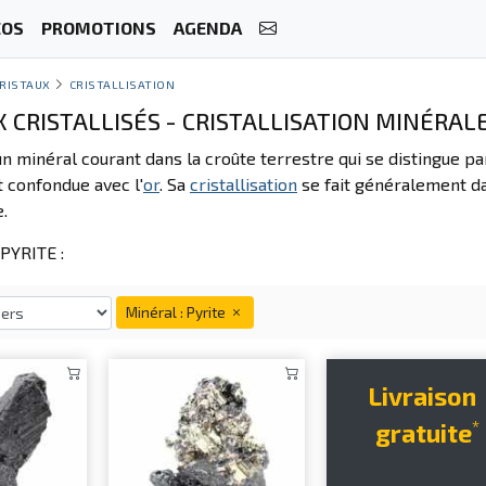
ÉOS
PROMOTIONS
AGENDA
RISTAUX
CRISTALLISATION
CRISTALLISÉS - CRISTALLISATION MINÉRALE
n minéral courant dans la croûte terrestre qui se distingue pa
t confondue avec l'
or
. Sa
cristallisation
se fait généralement d
.
PYRITE :
Minéral : Pyrite
Livraison
*
gratuite