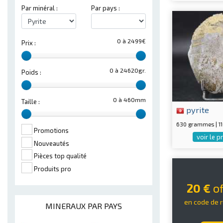
Par minéral :
Par pays :
0 à 2499€
Prix :
0 à 24620gr.
Poids :
0 à 460mm
Taille :
pyrite
630 grammes | 
Promotions
voir le p
Nouveautés
Pièces top qualité
Produits pro
20 €
of
en code de 
MINERAUX PAR PAYS