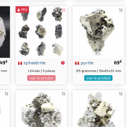
PRO
€
€
49
sphalérite
pyrite
69
5 mm
1.04 kilo | 9 pièces
315 grammes | 90x65x35 mm
voir le produit
voir le produit