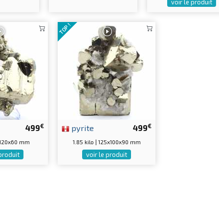
voir le produit
TOP !
€
€
499
pyrite
499
0x120x60 mm
1.85 kilo | 125x100x90 mm
 produit
voir le produit