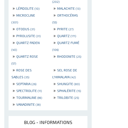
(202)
»
»
LÉPIDOLITE
MALACHITE
(10)
(13)
»
»
MICROCLINE
ORTHOCÉRAS
(301)
(55)
»
»
OTODUS
PYRITE
(31)
(27)
»
»
PYROLUSITE
QUARTZ
(31)
(171)
»
»
QUARTZ FADEN
QUARTZ FUMÉ
(40)
(106)
»
»
QUARTZ ROSE
RHODONITE
(25)
(57)
»
»
ROSE DES
SEL ROSE DE
SABLES
L'HIMALAYA
(35)
(42)
»
»
SEPTARIA
SHUNGITE
(26)
(80)
»
»
SPECTROLITE
SPHALÉRITE
(11)
(15)
»
»
TOURMALINE
TRILOBITE
(99)
(25)
»
VANADINITE
(39)
BLOG - INFORMATIONS