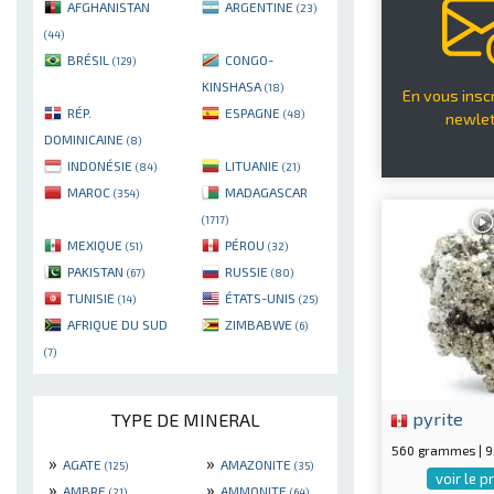
AFGHANISTAN
ARGENTINE
(23)
(44)
BRÉSIL
CONGO-
(129)
KINSHASA
(18)
En vous inscr
RÉP.
ESPAGNE
(48)
newlet
DOMINICAINE
(8)
INDONÉSIE
LITUANIE
(84)
(21)
MAROC
MADAGASCAR
(354)
(1717)
MEXIQUE
PÉROU
(51)
(32)
PAKISTAN
RUSSIE
(67)
(80)
TUNISIE
ÉTATS-UNIS
(14)
(25)
AFRIQUE DU SUD
ZIMBABWE
(6)
(7)
pyrite
TYPE DE MINERAL
560 grammes | 
»
»
AGATE
AMAZONITE
(125)
(35)
voir le p
»
»
AMBRE
AMMONITE
(21)
(64)