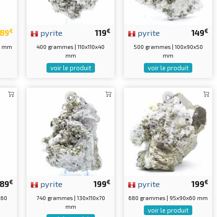
€
€
€
89
pyrite
119
pyrite
149
5 mm
400 grammes | 110x110x40
500 grammes | 100x90x50
mm
mm
voir le produit
voir le produit
€
€
€
189
pyrite
199
pyrite
199
x60
740 grammes | 130x110x70
680 grammes | 95x90x60 mm
mm
voir le produit