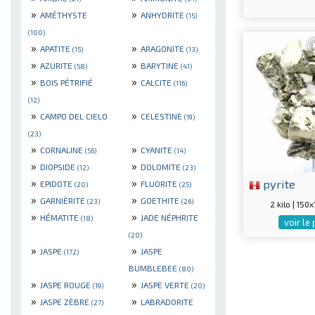
»
»
AMÉTHYSTE
ANHYDRITE
(15)
(100)
»
»
APATITE
ARAGONITE
(15)
(13)
»
»
AZURITE
BARYTINE
(58)
(41)
»
»
BOIS PÉTRIFIÉ
CALCITE
(116)
(12)
»
»
CAMPO DEL CIELO
CELESTINE
(19)
(23)
»
»
CORNALINE
CYANITE
(56)
(14)
»
»
DIOPSIDE
DOLOMITE
(12)
(23)
»
»
pyrite
EPIDOTE
FLUORITE
(20)
(25)
»
»
GARNIÈRITE
GOETHITE
(23)
(26)
2 kilo | 15
»
»
HÉMATITE
JADE NÉPHRITE
(18)
voir le
(20)
»
»
JASPE
JASPE
(172)
BUMBLEBEE
(80)
»
»
JASPE ROUGE
JASPE VERTE
(19)
(20)
»
»
JASPE ZÈBRE
LABRADORITE
(27)