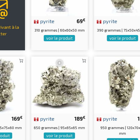
€
pyrite
69
pyrite
ivant à la
310 grammes | 60x60x50 mm
390 grammes | 75x50x4
ter
voir le produit
voir le produit
€
€
169
pyrite
189
pyrite
95x75x60 mm
650 grammes | 95x65x65 mm
950 grammes | 120x70
mm
roduit
voir le produit