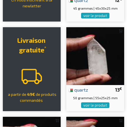
quartz
12
newletter
45 grammes | 45x30x25 mm
voir le produit
Livraison
*
gratuite
€
quartz
13
a partir de
49€
de produits
50 grammes | 55x25x25 mm
commandés
voir le produit