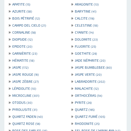
»
»
APATITE
ARAGONITE
(15)
(13)
»
»
AZURITE
BARYTINE
(58)
(41)
»
»
BOIS PÉTRIFIÉ
CALCITE
(12)
(116)
»
»
CAMPO DEL CIELO
CELESTINE
(21)
(18)
»
»
CORNALINE
CYANITE
(56)
(14)
»
»
DIOPSIDE
DOLOMITE
(12)
(23)
»
»
EPIDOTE
FLUORITE
(20)
(25)
»
»
GARNIÈRITE
GOETHITE
(23)
(26)
»
»
HÉMATITE
JADE NÉPHRITE
(18)
(20)
»
»
JASPE
JASPE BUMBLEBEE
(172)
(80)
»
»
JASPE ROUGE
JASPE VERTE
(19)
(20)
»
»
JASPE ZÈBRE
LABRADORITE
(27)
(202)
»
»
LÉPIDOLITE
MALACHITE
(10)
(12)
»
»
MICROCLINE
ORTHOCÉRAS
(301)
(54)
»
»
OTODUS
PYRITE
(30)
(26)
»
»
PYROLUSITE
QUARTZ
(31)
(165)
»
»
QUARTZ FADEN
QUARTZ FUMÉ
(40)
(105)
»
»
QUARTZ ROSE
RHODONITE
(56)
(25)
»
»
ROSE DES SABLES
SEL ROSE DE L'HIMALAYA
(35)
(42)