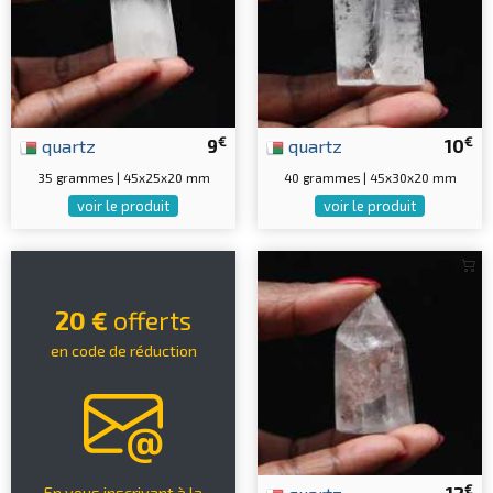
€
€
quartz
9
quartz
10
35 grammes | 45x25x20 mm
40 grammes | 45x30x20 mm
voir le produit
voir le produit
20 €
offerts
en code de réduction
€
En vous inscrivant à la