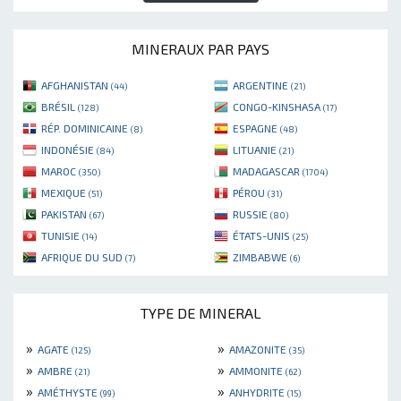
MINERAUX PAR PAYS
AFGHANISTAN
ARGENTINE
(44)
(21)
BRÉSIL
CONGO-KINSHASA
(128)
(17)
RÉP. DOMINICAINE
ESPAGNE
(8)
(48)
INDONÉSIE
LITUANIE
(84)
(21)
MAROC
MADAGASCAR
(350)
(1704)
MEXIQUE
PÉROU
(51)
(31)
PAKISTAN
RUSSIE
(67)
(80)
TUNISIE
ÉTATS-UNIS
(14)
(25)
AFRIQUE DU SUD
ZIMBABWE
(7)
(6)
TYPE DE MINERAL
»
»
AGATE
AMAZONITE
(125)
(35)
»
»
AMBRE
AMMONITE
(21)
(62)
»
»
AMÉTHYSTE
ANHYDRITE
(99)
(15)