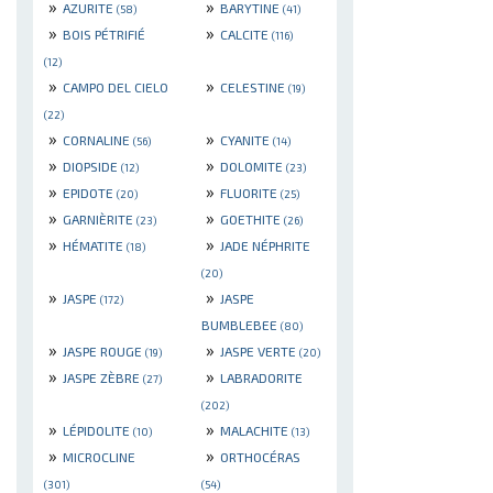
»
»
AZURITE
BARYTINE
(58)
(41)
»
»
BOIS PÉTRIFIÉ
CALCITE
(116)
(12)
»
»
CAMPO DEL CIELO
CELESTINE
(19)
(22)
»
»
CORNALINE
CYANITE
(56)
(14)
»
»
DIOPSIDE
DOLOMITE
(12)
(23)
»
»
EPIDOTE
FLUORITE
(20)
(25)
»
»
GARNIÈRITE
GOETHITE
(23)
(26)
»
»
HÉMATITE
JADE NÉPHRITE
(18)
(20)
»
»
JASPE
JASPE
(172)
BUMBLEBEE
(80)
»
»
JASPE ROUGE
JASPE VERTE
(19)
(20)
»
»
JASPE ZÈBRE
LABRADORITE
(27)
(202)
»
»
LÉPIDOLITE
MALACHITE
(10)
(13)
»
»
MICROCLINE
ORTHOCÉRAS
(301)
(54)