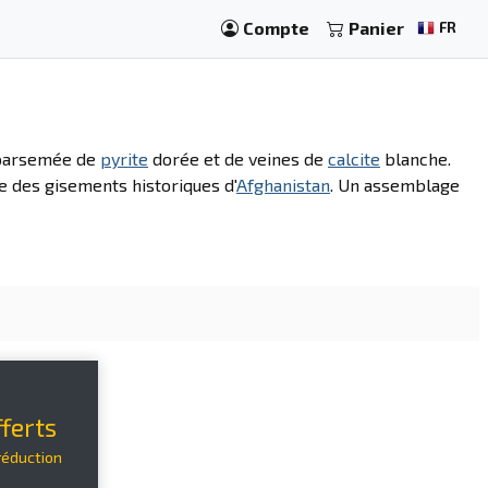
Compte
Panier
FR
, parsemée de
pyrite
dorée et de veines de
calcite
blanche.
ue des gisements historiques d'
Afghanistan
. Un assemblage
ferts
réduction