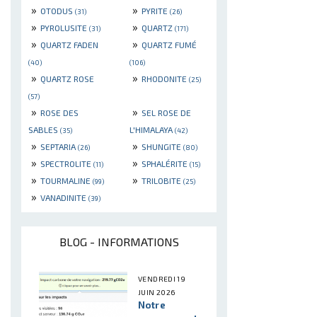
»
»
OTODUS
PYRITE
(31)
(26)
»
»
PYROLUSITE
QUARTZ
(31)
(171)
»
»
QUARTZ FADEN
QUARTZ FUMÉ
(40)
(106)
»
»
QUARTZ ROSE
RHODONITE
(25)
(57)
»
»
ROSE DES
SEL ROSE DE
SABLES
L'HIMALAYA
(35)
(42)
»
»
SEPTARIA
SHUNGITE
(26)
(80)
»
»
SPECTROLITE
SPHALÉRITE
(11)
(15)
»
»
TOURMALINE
TRILOBITE
(99)
(25)
»
VANADINITE
(39)
BLOG - INFORMATIONS
VENDREDI 19
JUIN 2026
Notre