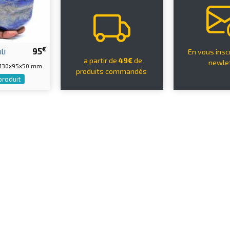
€
li
95
En vous inscr
a partir de
49€
de
newle
 130x95x50 mm
produits commandés
 produit