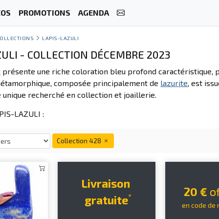
ÉOS
PROMOTIONS
AGENDA
OLLECTIONS
LAPIS-LAZULI
ZULI - COLLECTION DÉCEMBRE 2023
i
présente une riche coloration bleu profond caractéristique
métamorphique, composée principalement de
lazurite
, est iss
unique recherché en collection et joaillerie.
IS-LAZULI :
Collection 428
Livraison
20 €
of
*
gratuite
en code de 