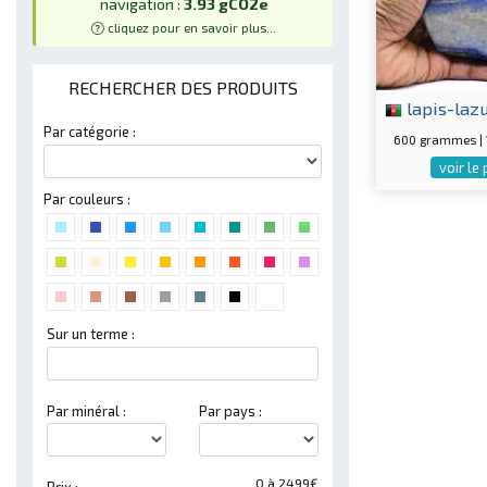
navigation :
3.93 gCO2e
cliquez pour en savoir plus...
RECHERCHER DES PRODUITS
lapis-lazu
Par catégorie :
600 grammes |
voir le
Par couleurs :
Sur un terme :
Par minéral :
Par pays :
0 à 2499€