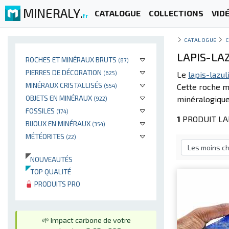
MINERALY.
CATALOGUE
COLLECTIONS
VID
fr
CATALOGUE
C
LAPIS-LA
ROCHES ET MINÉRAUX BRUTS
(87)
PIERRES DE DÉCORATION
(625)
Le
lapis-lazul
MINÉRAUX CRISTALLISÉS
Cette roche 
(554)
OBJETS EN MINÉRAUX
minéralogique 
(922)
FOSSILES
(174)
1
PRODUIT LAP
BIJOUX EN MINÉRAUX
(354)
MÉTÉORITES
(22)
NOUVEAUTÉS
TOP QUALITÉ
PRODUITS PRO
🌱 Impact carbone de votre