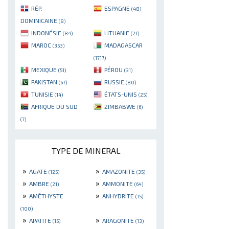
RÉP.
ESPAGNE
(48)
DOMINICAINE
(8)
INDONÉSIE
LITUANIE
(84)
(21)
MAROC
MADAGASCAR
(353)
(1717)
MEXIQUE
PÉROU
(51)
(31)
PAKISTAN
RUSSIE
(67)
(80)
TUNISIE
ÉTATS-UNIS
(14)
(25)
AFRIQUE DU SUD
ZIMBABWE
(6)
(7)
TYPE DE MINERAL
»
»
AGATE
AMAZONITE
(125)
(35)
»
»
AMBRE
AMMONITE
(21)
(64)
»
»
AMÉTHYSTE
ANHYDRITE
(15)
(100)
»
»
APATITE
ARAGONITE
(15)
(13)