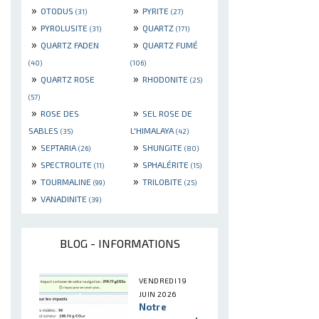
»
»
OTODUS
PYRITE
(31)
(27)
»
»
PYROLUSITE
QUARTZ
(31)
(171)
»
»
QUARTZ FADEN
QUARTZ FUMÉ
(40)
(106)
»
»
QUARTZ ROSE
RHODONITE
(25)
(57)
»
»
ROSE DES
SEL ROSE DE
SABLES
L'HIMALAYA
(35)
(42)
»
»
SEPTARIA
SHUNGITE
(26)
(80)
»
»
SPECTROLITE
SPHALÉRITE
(11)
(15)
»
»
TOURMALINE
TRILOBITE
(99)
(25)
»
VANADINITE
(39)
BLOG - INFORMATIONS
VENDREDI 19
JUIN 2026
Notre