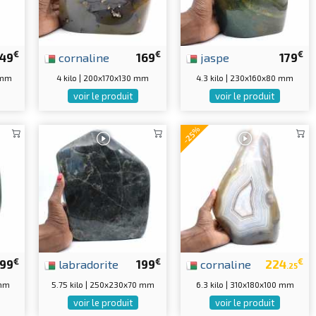
€
€
€
149
cornaline
169
jaspe
179
0 mm
4 kilo | 200x170x130 mm
4.3 kilo | 230x160x80 mm
voir le produit
voir le produit
-25%
€
€
€
199
labradorite
199
cornaline
224
.25
 mm
5.75 kilo | 250x230x70 mm
6.3 kilo | 310x180x100 mm
voir le produit
voir le produit