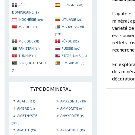
RÉP.
ESPAGNE
(48)
DOMINICAINE
(8)
L'agate et
INDONÉSIE
LITUANIE
(84)
(21)
minéral ap
MAROC
MADAGASCAR
(354)
variété d
(1717)
est souven
MEXIQUE
PÉROU
(51)
(32)
reflets ir
PAKISTAN
RUSSIE
(67)
(80)
recherchen
TUNISIE
ÉTATS-UNIS
(14)
(25)
AFRIQUE DU SUD
ZIMBABWE
(6)
En explora
(7)
des minéra
décoration
TYPE DE MINERAL
»
»
AGATE
AMAZONITE
(125)
(35)
»
»
AMBRE
AMMONITE
(21)
(64)
»
»
AMÉTHYSTE
ANHYDRITE
(15)
(100)
»
»
APATITE
ARAGONITE
(15)
(13)