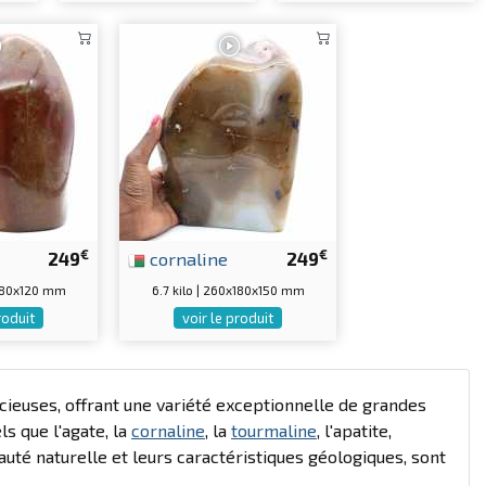
€
€
249
cornaline
249
x180x120 mm
6.7 kilo | 260x180x150 mm
roduit
voir le produit
euses, offrant une variété exceptionnelle de grandes
s que l'agate, la
cornaline
, la
tourmaline
, l'apatite,
auté naturelle et leurs caractéristiques géologiques, sont
.