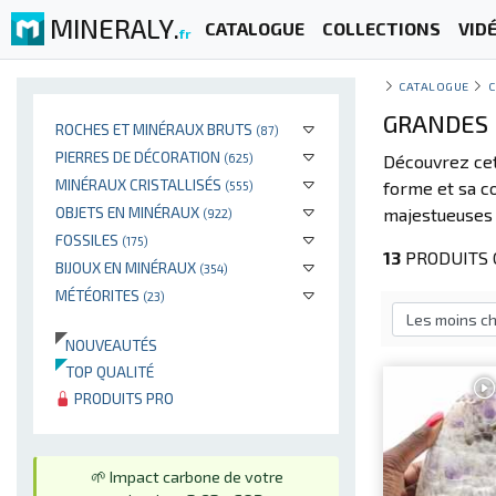
MINERALY.
CATALOGUE
COLLECTIONS
VID
fr
CATALOGUE
C
GRANDES 
ROCHES ET MINÉRAUX BRUTS
(87)
PIERRES DE DÉCORATION
(625)
Découvrez cet
MINÉRAUX CRISTALLISÉS
forme et sa co
(555)
OBJETS EN MINÉRAUX
majestueuses 
(922)
FOSSILES
(175)
13
PRODUITS 
BIJOUX EN MINÉRAUX
(354)
MÉTÉORITES
(23)
NOUVEAUTÉS
TOP QUALITÉ
PRODUITS PRO
🌱 Impact carbone de votre