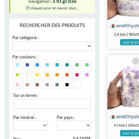
navigation :
3.93 gCO2e
cliquez pour en savoir plus...
améthyst
RECHERCHER DES PRODUITS
2.8 kilo | 180
Par catégorie :
voir le p
Par couleurs :
Sur un terme :
améthyst
Par minéral :
Par pays :
4.1 kilo | 200
voir le p
0 à 2499€