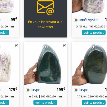
€
e
99
améthyste
En vous inscrivant à la
x150x100 mm
3.45 kilo | 190x120x10
newletter
roduit
voir le produit
€
€
e
179
jaspe
199
jaspe
x130x120 mm
4.6 kilo | 260x190x70 mm
4.7 kilo | 250x160x100
roduit
voir le produit
voir le produit