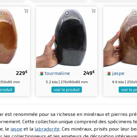
€
€
229
tourmaline
249
jaspe
70x150x80 mm
5.2 kilo | 270x160x80 mm
6.6 kilo | 250
 produit
voir le produit
voir le p
 est renommée pour sa richesse en minéraux et pierres préci
ornement. Cette collection unique comprend des spécimens tel
e, le
jaspe
et la
labradorite
. Ces minéraux, prisés pour leur be
r les collectionneurs et les amateurs de décoration intérieure