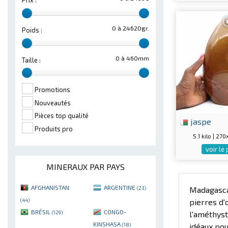
Prix :
0 à 24620gr.
Poids :
0 à 460mm
Taille :
Promotions
Nouveautés
Pièces top qualité
jaspe
Produits pro
5.1 kilo | 2
voir le
MINERAUX PAR PAYS
AFGHANISTAN
ARGENTINE
(23)
Madagascar
(44)
pierres d'
BRÉSIL
CONGO-
(129)
l'améthyst
KINSHASA
(18)
idéaux pou