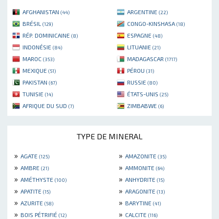
AFGHANISTAN
ARGENTINE
(44)
(22)
BRÉSIL
CONGO-KINSHASA
(129)
(18)
RÉP. DOMINICAINE
ESPAGNE
(8)
(48)
INDONÉSIE
LITUANIE
(84)
(21)
MAROC
MADAGASCAR
(353)
(1717)
MEXIQUE
PÉROU
(51)
(31)
PAKISTAN
RUSSIE
(67)
(80)
TUNISIE
ÉTATS-UNIS
(14)
(25)
AFRIQUE DU SUD
ZIMBABWE
(7)
(6)
TYPE DE MINERAL
»
»
AGATE
AMAZONITE
(125)
(35)
»
»
AMBRE
AMMONITE
(21)
(64)
»
»
AMÉTHYSTE
ANHYDRITE
(100)
(15)
»
»
APATITE
ARAGONITE
(15)
(13)
»
»
AZURITE
BARYTINE
(58)
(41)
»
»
BOIS PÉTRIFIÉ
CALCITE
(12)
(116)