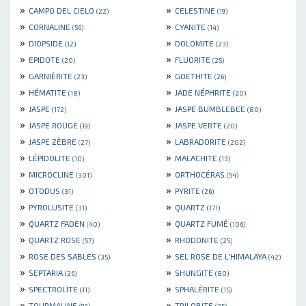
»
»
CAMPO DEL CIELO
CELESTINE
(22)
(19)
»
»
CORNALINE
CYANITE
(56)
(14)
»
»
DIOPSIDE
DOLOMITE
(12)
(23)
»
»
EPIDOTE
FLUORITE
(20)
(25)
»
»
GARNIÈRITE
GOETHITE
(23)
(26)
»
»
HÉMATITE
JADE NÉPHRITE
(18)
(20)
»
»
JASPE
JASPE BUMBLEBEE
(172)
(80)
»
»
JASPE ROUGE
JASPE VERTE
(19)
(20)
»
»
JASPE ZÈBRE
LABRADORITE
(27)
(202)
»
»
LÉPIDOLITE
MALACHITE
(10)
(13)
»
»
MICROCLINE
ORTHOCÉRAS
(301)
(54)
»
»
OTODUS
PYRITE
(31)
(26)
»
»
PYROLUSITE
QUARTZ
(31)
(171)
»
»
QUARTZ FADEN
QUARTZ FUMÉ
(40)
(106)
»
»
QUARTZ ROSE
RHODONITE
(57)
(25)
»
»
ROSE DES SABLES
SEL ROSE DE L'HIMALAYA
(35)
(42)
»
»
SEPTARIA
SHUNGITE
(26)
(80)
»
»
SPECTROLITE
SPHALÉRITE
(11)
(15)
»
»
TOURMALINE
TRILOBITE