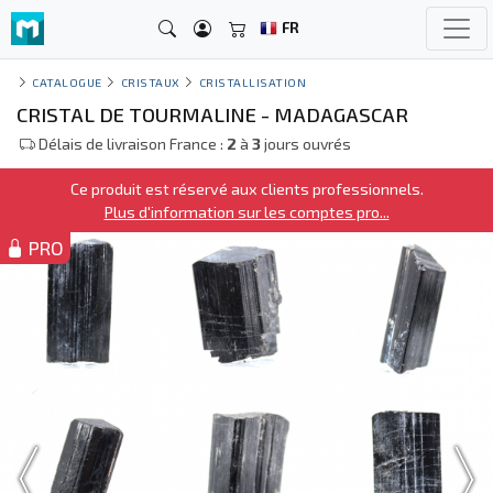
FR
CATALOGUE
CRISTAUX
CRISTALLISATION
CRISTAL DE TOURMALINE - MADAGASCAR
Délais de livraison France :
2
à
3
jours ouvrés
Ce produit est réservé aux clients professionnels.
Plus d'information sur les comptes pro...
PRO