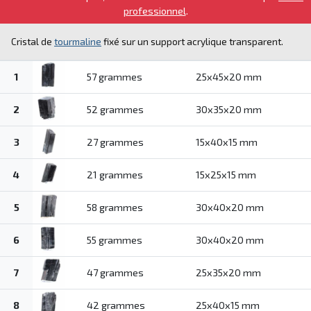
professionnel
.
Cristal de
tourmaline
fixé sur un support acrylique transparent.
1
57 grammes
25x45x20 mm
2
52 grammes
30x35x20 mm
3
27 grammes
15x40x15 mm
4
21 grammes
15x25x15 mm
5
58 grammes
30x40x20 mm
6
55 grammes
30x40x20 mm
7
47 grammes
25x35x20 mm
8
42 grammes
25x40x15 mm