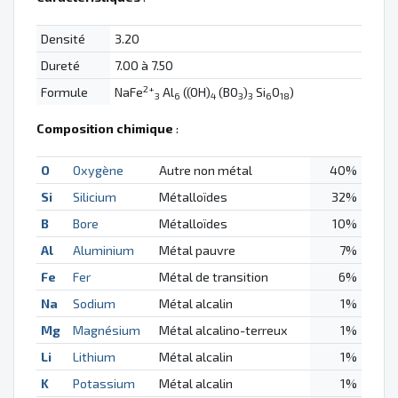
Densité
3.20
Dureté
7.00 à 7.50
2+
Formule
NaFe
Al
((OH)
(BO
)
Si
O
)
3
6
4
3
3
6
18
Composition chimique
:
O
Oxygène
Autre non métal
40%
Si
Silicium
Métalloïdes
32%
B
Bore
Métalloïdes
10%
Al
Aluminium
Métal pauvre
7%
Fe
Fer
Métal de transition
6%
Na
Sodium
Métal alcalin
1%
Mg
Magnésium
Métal alcalino-terreux
1%
Li
Lithium
Métal alcalin
1%
K
Potassium
Métal alcalin
1%