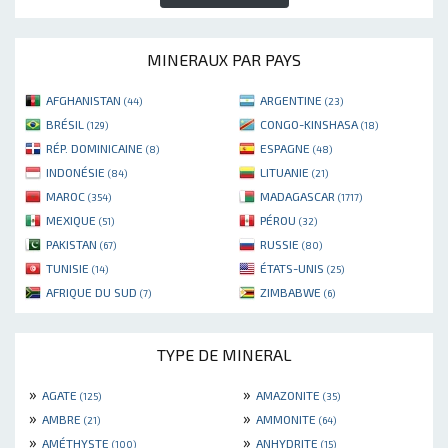
MINERAUX PAR PAYS
AFGHANISTAN
ARGENTINE
(44)
(23)
BRÉSIL
CONGO-KINSHASA
(129)
(18)
RÉP. DOMINICAINE
ESPAGNE
(8)
(48)
INDONÉSIE
LITUANIE
(84)
(21)
MAROC
MADAGASCAR
(354)
(1717)
MEXIQUE
PÉROU
(51)
(32)
PAKISTAN
RUSSIE
(67)
(80)
TUNISIE
ÉTATS-UNIS
(14)
(25)
AFRIQUE DU SUD
ZIMBABWE
(7)
(6)
TYPE DE MINERAL
»
»
AGATE
AMAZONITE
(125)
(35)
»
»
AMBRE
AMMONITE
(21)
(64)
»
»
AMÉTHYSTE
ANHYDRITE
(100)
(15)