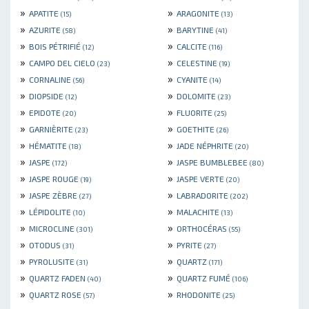
»
»
APATITE
ARAGONITE
(15)
(13)
»
»
AZURITE
BARYTINE
(58)
(41)
»
»
BOIS PÉTRIFIÉ
CALCITE
(12)
(116)
»
»
CAMPO DEL CIELO
CELESTINE
(23)
(19)
»
»
CORNALINE
CYANITE
(56)
(14)
»
»
DIOPSIDE
DOLOMITE
(12)
(23)
»
»
EPIDOTE
FLUORITE
(20)
(25)
»
»
GARNIÈRITE
GOETHITE
(23)
(26)
»
»
HÉMATITE
JADE NÉPHRITE
(18)
(20)
»
»
JASPE
JASPE BUMBLEBEE
(172)
(80)
»
»
JASPE ROUGE
JASPE VERTE
(19)
(20)
»
»
JASPE ZÈBRE
LABRADORITE
(27)
(202)
»
»
LÉPIDOLITE
MALACHITE
(10)
(13)
»
»
MICROCLINE
ORTHOCÉRAS
(301)
(55)
»
»
OTODUS
PYRITE
(31)
(27)
»
»
PYROLUSITE
QUARTZ
(31)
(171)
»
»
QUARTZ FADEN
QUARTZ FUMÉ
(40)
(106)
»
»
QUARTZ ROSE
RHODONITE
(57)
(25)