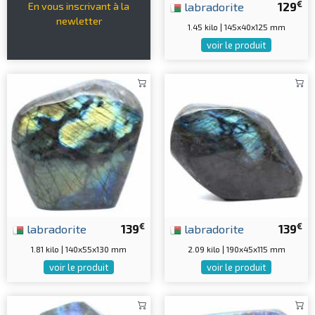
€
labradorite
129
En vous inscrivant à la
newletter
1.45 kilo | 145x40x125 mm
voir le produit
€
€
labradorite
139
labradorite
139
1.81 kilo | 140x55x130 mm
2.09 kilo | 190x45x115 mm
voir le produit
voir le produit