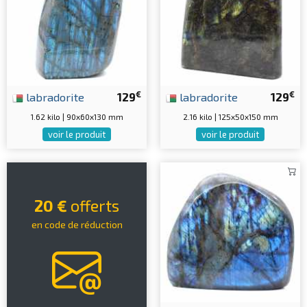
€
€
labradorite
129
labradorite
129
1.62 kilo | 90x60x130 mm
2.16 kilo | 125x50x150 mm
voir le produit
voir le produit
20 €
offerts
en code de réduction