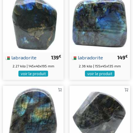
€
€
labradorite
139
labradorite
149
2.27 kilo | 145x40x195 mm
2.36 kilo | 155x45x135 mm
voir le produit
voir le produit