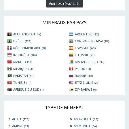
Voir les résultats
MINERAUX PAR PAYS
AFGHANISTAN
ARGENTINE
(44)
(22)
BRÉSIL
CONGO-KINSHASA
(129)
(18)
RÉP. DOMINICAINE
ESPAGNE
(8)
(48)
INDONÉSIE
LITUANIE
(84)
(21)
MAROC
MADAGASCAR
(353)
(1717)
MEXIQUE
PÉROU
(51)
(31)
PAKISTAN
RUSSIE
(67)
(80)
TUNISIE
ÉTATS-UNIS
(14)
(25)
AFRIQUE DU SUD
ZIMBABWE
(7)
(6)
TYPE DE MINERAL
»
»
AGATE
AMAZONITE
(125)
(35)
»
»
AMBRE
AMMONITE
(21)
(64)