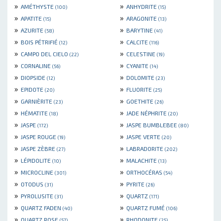
»
»
AMÉTHYSTE
ANHYDRITE
(100)
(15)
»
»
APATITE
ARAGONITE
(15)
(13)
»
»
AZURITE
BARYTINE
(58)
(41)
»
»
BOIS PÉTRIFIÉ
CALCITE
(12)
(116)
»
»
CAMPO DEL CIELO
CELESTINE
(22)
(19)
»
»
CORNALINE
CYANITE
(56)
(14)
»
»
DIOPSIDE
DOLOMITE
(12)
(23)
»
»
EPIDOTE
FLUORITE
(20)
(25)
»
»
GARNIÈRITE
GOETHITE
(23)
(26)
»
»
HÉMATITE
JADE NÉPHRITE
(18)
(20)
»
»
JASPE
JASPE BUMBLEBEE
(172)
(80)
»
»
JASPE ROUGE
JASPE VERTE
(19)
(20)
»
»
JASPE ZÈBRE
LABRADORITE
(27)
(202)
»
»
LÉPIDOLITE
MALACHITE
(10)
(13)
»
»
MICROCLINE
ORTHOCÉRAS
(301)
(54)
»
»
OTODUS
PYRITE
(31)
(26)
»
»
PYROLUSITE
QUARTZ
(31)
(171)
»
»
QUARTZ FADEN
QUARTZ FUMÉ
(40)
(106)
»
»
QUARTZ ROSE
RHODONITE
(57)
(25)