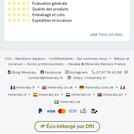
Evaluation générale
Qualité des produits
Emballage et colis
Expédition et livraison
VOIR TOUS LES AVIS...
CGV
•
Mentions légales
•
Confidentialité
•
Qui sommes nous ?
•
Retour et
livraison
•
Accès professionnels
• Ravaka
&
Mineraly Rennes France
Blog Mineraly
Facebook
Instagram
07 67 76 45 88
contact@mineraly.fr
https://mineraly.fr
•
•
•
mineraly.fr
mineraly.co.uk
mineraly.com.de
•
•
•
•
mineraly.it
mineraly.es
mineraly.nl
mineraly.pt
mineraly.se
🌱 Éco-hébergé par DRI