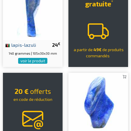
*
gratuite
€
lapis-lazuli
24
a partir de
49€
de produits
140 grammes | 105x30x30 mm
commandés
voir le produit
20 €
offerts
en code de réduction