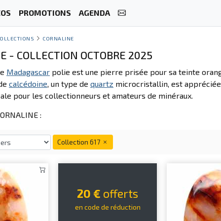
ÉOS
PROMOTIONS
AGENDA
OLLECTIONS
CORNALINE
E - COLLECTION OCTOBRE 2025
e
Madagascar
polie est une pierre prisée pour sa teinte oran
 de
calcédoine
, un type de
quartz
microcristallin, est appréciée
éale pour les collectionneurs et amateurs de minéraux.
ORNALINE :
Collection 617
20 €
offerts
en code de réduction