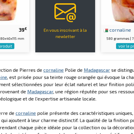
€
39
cornaline
En vous inscrivant à la
newletter
 80x40x115 mm
580 grammes | 
 produit
voir le p
ection de Pierres de
cornaline
Polie de
Madagascar
se distingu
oine
, est prisée pour sa teinte rouge orangée qui évoque la chal
ent sélectionnées pour leur éclat naturel et leur finition polie
Provenant de
Madagascar
, une région réputée pour ses ressou
géologique et de l'expertise artisanale locale.
erre de
cornaline
polie présente des caractéristiques uniques, 
qui ajoutent à leur charme distinctif. La qualité de la finition 
 rendant chaque pièce idéale pour la collection ou la décorati