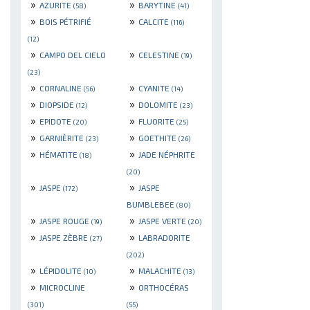
»
»
AZURITE
BARYTINE
(58)
(41)
»
»
BOIS PÉTRIFIÉ
CALCITE
(116)
(12)
»
»
CAMPO DEL CIELO
CELESTINE
(19)
(23)
»
»
CORNALINE
CYANITE
(56)
(14)
»
»
DIOPSIDE
DOLOMITE
(12)
(23)
»
»
EPIDOTE
FLUORITE
(20)
(25)
»
»
GARNIÈRITE
GOETHITE
(23)
(26)
»
»
HÉMATITE
JADE NÉPHRITE
(18)
(20)
»
»
JASPE
JASPE
(172)
BUMBLEBEE
(80)
»
»
JASPE ROUGE
JASPE VERTE
(19)
(20)
»
»
JASPE ZÈBRE
LABRADORITE
(27)
(202)
»
»
LÉPIDOLITE
MALACHITE
(10)
(13)
»
»
MICROCLINE
ORTHOCÉRAS
(301)
(55)