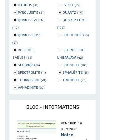
»
»
OTODUS
PYRITE
(31)
(27)
»
»
PYROLUSITE
QUARTZ
(31)
(171)
»
»
QUARTZ FADEN
QUARTZ FUMÉ
(40)
(106)
»
»
QUARTZ ROSE
RHODONITE
(25)
(57)
»
»
ROSE DES
SEL ROSE DE
SABLES
L'HIMALAYA
(35)
(42)
»
»
SEPTARIA
SHUNGITE
(26)
(80)
»
»
SPECTROLITE
SPHALÉRITE
(11)
(15)
»
»
TOURMALINE
TRILOBITE
(99)
(25)
»
VANADINITE
(39)
BLOG - INFORMATIONS
VENDREDI 19
JUIN 2026
Notre