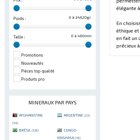
permettent
Prix :
élégante à
0 à 24620gr.
Poids :
En choisis
éthique et
0 à 460mm
Taille :
en fait un
précieux à
Promotions
Nouveautés
Pièces top qualité
Produits pro
MINERAUX PAR PAYS
AFGHANISTAN
ARGENTINE
(23)
(44)
BRÉSIL
CONGO-
(129)
KINSHASA
(18)