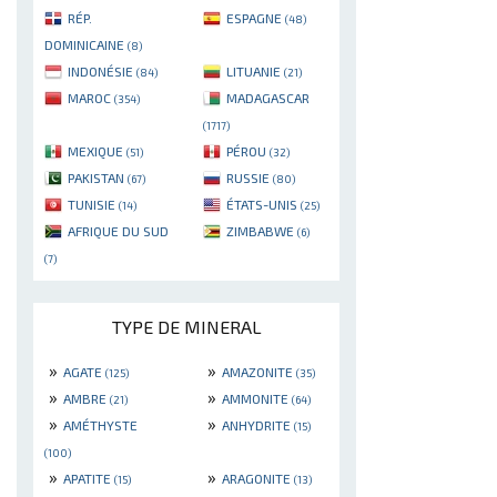
RÉP.
ESPAGNE
(48)
DOMINICAINE
(8)
INDONÉSIE
LITUANIE
(84)
(21)
MAROC
MADAGASCAR
(354)
(1717)
MEXIQUE
PÉROU
(51)
(32)
PAKISTAN
RUSSIE
(67)
(80)
TUNISIE
ÉTATS-UNIS
(14)
(25)
AFRIQUE DU SUD
ZIMBABWE
(6)
(7)
TYPE DE MINERAL
»
»
AGATE
AMAZONITE
(125)
(35)
»
»
AMBRE
AMMONITE
(21)
(64)
»
»
AMÉTHYSTE
ANHYDRITE
(15)
(100)
»
»
APATITE
ARAGONITE
(15)
(13)