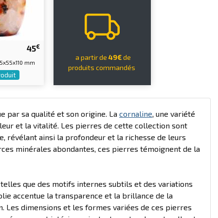
€
45
a partir de
49€
de
75x55x110 mm
produits commandés
roduit
e par sa qualité et son origine. La
cornaline
, une variété
eur et la vitalité. Les pierres de cette collection sont
, révélant ainsi la profondeur et la richesse de leurs
rces minérales abondantes, ces pierres témoignent de la
telles que des motifs internes subtils et des variations
polie accentue la transparence et la brillance de la
on. Les dimensions et les formes variées de ces pierres