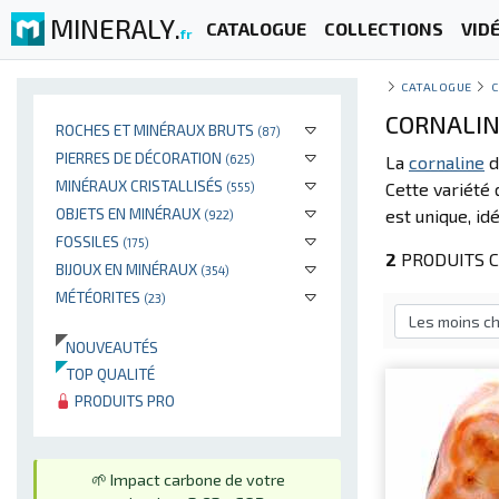
MINERALY.
CATALOGUE
COLLECTIONS
VID
fr
CATALOGUE
C
CORNALIN
ROCHES ET MINÉRAUX BRUTS
(87)
PIERRES DE DÉCORATION
(625)
La
cornaline
d
MINÉRAUX CRISTALLISÉS
Cette variété
(555)
OBJETS EN MINÉRAUX
est unique, id
(922)
FOSSILES
(175)
2
PRODUITS C
BIJOUX EN MINÉRAUX
(354)
MÉTÉORITES
(23)
NOUVEAUTÉS
TOP QUALITÉ
PRODUITS PRO
🌱 Impact carbone de votre