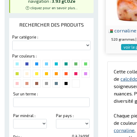
navigation :
3.93 gCO2e
cliquez pour en savoir plus...
RECHERCHER DES PRODUITS
cornaline
Par catégorie :
520 grammes |
voir le
Par couleurs :
Cette coll
de
calcéd
soigneusem
nuances. 
Sur un terme :
diversité 
Chaque pi
Par minéral :
Par pays :
de couleur 
cornaline
,
0 à 2499€