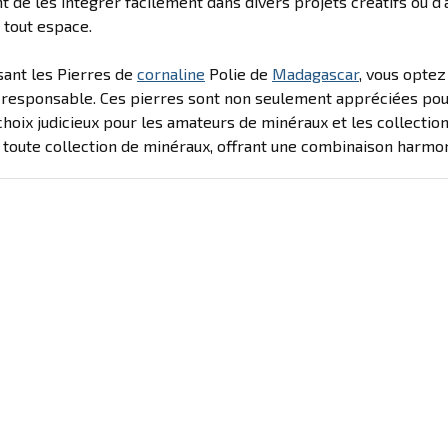
 de les intégrer facilement dans divers projets créatifs ou d
 tout espace.
sant les Pierres de
cornaline
Polie de
Madagascar
, vous optez
 responsable. Ces pierres sont non seulement appréciées pour l
 choix judicieux pour les amateurs de minéraux et les collectio
 toute collection de minéraux, offrant une combinaison harmoni