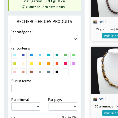
navigation :
3.93 gCO2e
cliquez pour en savoir plus...
oeil
RECHERCHER DES PRODUITS
35 grammes | 
Par catégorie :
voir le p
Par couleurs :
Sur un terme :
oeil
Par minéral :
Par pays :
35 grammes | 
voir le p
0 à 2499€