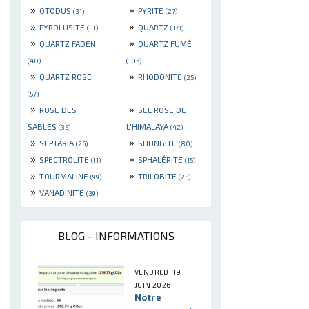
»
»
OTODUS
PYRITE
(31)
(27)
»
»
PYROLUSITE
QUARTZ
(31)
(171)
»
»
QUARTZ FADEN
QUARTZ FUMÉ
(40)
(106)
»
»
QUARTZ ROSE
RHODONITE
(25)
(57)
»
»
ROSE DES
SEL ROSE DE
SABLES
L'HIMALAYA
(35)
(42)
»
»
SEPTARIA
SHUNGITE
(26)
(80)
»
»
SPECTROLITE
SPHALÉRITE
(11)
(15)
»
»
TOURMALINE
TRILOBITE
(99)
(25)
»
VANADINITE
(39)
BLOG - INFORMATIONS
VENDREDI 19
JUIN 2026
Notre