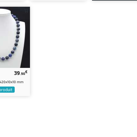
€
39
.90
 420x10x10 mm
 produit