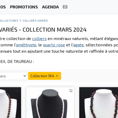
ÉOS
PROMOTIONS
AGENDA
OLLECTIONS
COLLIERS VARIÉS
 VARIÉS - COLLECTION MARS 2024
re collection de
colliers
en minéraux naturels, mêlant éléganc
comme l'
améthyste
, le
quartz rose
et l'
agate
, sélectionnées p
enues tout en ajoutant une touche naturelle et raffinée à votre
EIL DE TAUREAU :
Collection 364