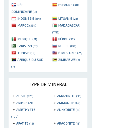
RÉP.
ESPAGNE
(48)
DOMINICAINE
(8)
INDONÉSIE
LITUANIE
(84)
(21)
MAROC
MADAGASCAR
(354)
(1717)
MEXIQUE
PÉROU
(51)
(32)
PAKISTAN
RUSSIE
(67)
(80)
TUNISIE
ÉTATS-UNIS
(14)
(25)
AFRIQUE DU SUD
ZIMBABWE
(6)
(7)
TYPE DE MINERAL
»
»
AGATE
AMAZONITE
(125)
(35)
»
»
AMBRE
AMMONITE
(21)
(64)
»
»
AMÉTHYSTE
ANHYDRITE
(15)
(100)
»
»
APATITE
ARAGONITE
(15)
(13)