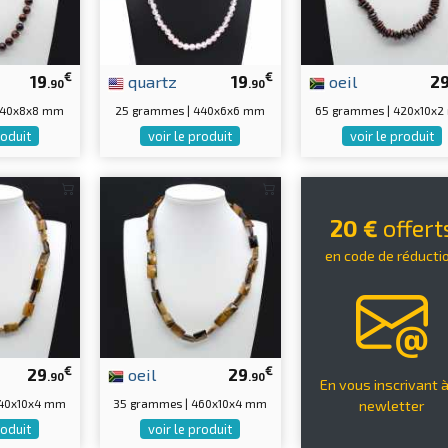
€
€
19
quartz
19
oeil
2
.90
.90
440x8x8 mm
25 grammes | 440x6x6 mm
65 grammes | 420x10x
roduit
voir le produit
voir le produit
20 €
offert
en code de réducti
€
€
29
oeil
29
.90
.90
En vous inscrivant à
440x10x4 mm
35 grammes | 460x10x4 mm
newletter
roduit
voir le produit