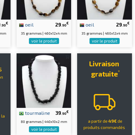
€
€
€
9
oeil
29
oeil
29
.90
.90
.90
2 mm
35 grammes | 460x12x4 mm
35 grammes | 460x12x4 mm
voir le produit
voir le produit
Livraison
s
*
gratuite
on
€
tourmaline
39
.90
 la
a partir de
49€
de
80 grammes | 440x10x2 mm
produits commandés
voir le produit