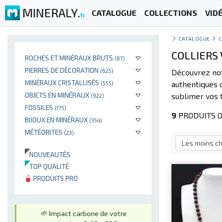
MINERALY.
CATALOGUE
COLLECTIONS
VID
fr
CATALOGUE
C
COLLIERS
ROCHES ET MINÉRAUX BRUTS
(87)
PIERRES DE DÉCORATION
(625)
Découvrez not
MINÉRAUX CRISTALLISÉS
authentiques 
(555)
OBJETS EN MINÉRAUX
sublimer vos t
(922)
FOSSILES
(175)
9
PRODUITS O
BIJOUX EN MINÉRAUX
(354)
MÉTÉORITES
(23)
NOUVEAUTÉS
TOP QUALITÉ
PRODUITS PRO
🌱 Impact carbone de votre