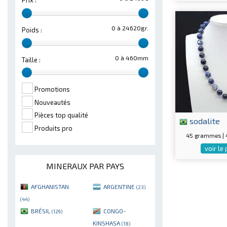
Prix :
0 à 24620gr.
Poids :
0 à 460mm
Taille :
Promotions
Nouveautés
Pièces top qualité
sodalite
Produits pro
45 grammes |
voir le
MINERAUX PAR PAYS
AFGHANISTAN
ARGENTINE
(23)
(44)
BRÉSIL
CONGO-
(129)
KINSHASA
(18)