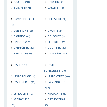
»
»
AZURITE
BARYTINE
(58)
(41)
»
»
BOIS PÉTRIFIÉ
CALCITE
(116)
(12)
»
»
CAMPO DEL CIELO
CELESTINE
(19)
(23)
»
»
CORNALINE
CYANITE
(56)
(14)
»
»
DIOPSIDE
DOLOMITE
(12)
(23)
»
»
EPIDOTE
FLUORITE
(20)
(25)
»
»
GARNIÈRITE
GOETHITE
(23)
(26)
»
»
HÉMATITE
JADE NÉPHRITE
(18)
(20)
»
»
JASPE
JASPE
(172)
BUMBLEBEE
(80)
»
»
JASPE ROUGE
JASPE VERTE
(19)
(20)
»
»
JASPE ZÈBRE
LABRADORITE
(27)
(202)
»
»
LÉPIDOLITE
MALACHITE
(10)
(13)
»
»
MICROCLINE
ORTHOCÉRAS
(301)
(55)