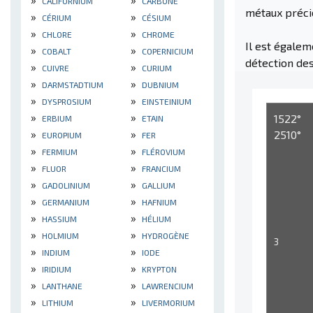
CALIFORNIUM
CARBONE
métaux précie
»
»
CÉRIUM
CÉSIUM
»
»
CHLORE
CHROME
Il est égalem
»
»
COBALT
COPERNICIUM
détection des
»
»
CUIVRE
CURIUM
»
»
DARMSTADTIUM
DUBNIUM
»
»
DYSPROSIUM
EINSTEINIUM
»
»
1522°
ERBIUM
ETAIN
»
»
2510°
EUROPIUM
FER
»
»
FERMIUM
FLÉROVIUM
»
»
FLUOR
FRANCIUM
»
»
GADOLINIUM
GALLIUM
»
»
GERMANIUM
HAFNIUM
»
»
HASSIUM
HÉLIUM
»
»
HOLMIUM
HYDROGÈNE
3
»
»
INDIUM
IODE
»
»
IRIDIUM
KRYPTON
»
»
LANTHANE
LAWRENCIUM
»
»
LITHIUM
LIVERMORIUM