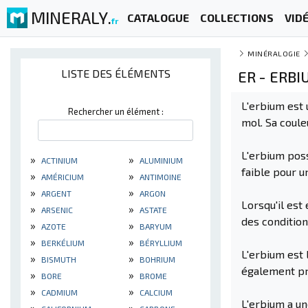
MINERALY.
CATALOGUE
COLLECTIONS
VID
fr
MINÉRALOGIE
LISTE DES ÉLÉMENTS
ER - ERB
L'erbium est 
Rechercher un élément :
mol. Sa coule
L'erbium poss
»
»
ACTINIUM
ALUMINIUM
faible pour u
»
»
AMÉRICIUM
ANTIMOINE
»
»
ARGENT
ARGON
Lorsqu'il est
»
»
ARSENIC
ASTATE
des condition
»
»
AZOTE
BARYUM
»
»
BERKÉLIUM
BÉRYLLIUM
L'erbium est 
»
»
BISMUTH
BOHRIUM
également pro
»
»
BORE
BROME
»
»
CADMIUM
CALCIUM
L'erbium a une
»
»