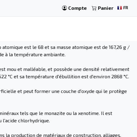
Compte
Panier
FR
 atomique est le 68 et sa masse atomique est de 167,26 g /
ide à la température ambiante.
est mou et malléable, et possède une densité relativement
522 °C et sa température d'ébullition est d'environ 2868 °C.
rficielle et peut former une couche d'oxyde qui le protège
inéraux tels que le monazite ou la xenotime. Il est
u l'acide chlorhydrique.
dans la production de matériaux de construction, alliages,