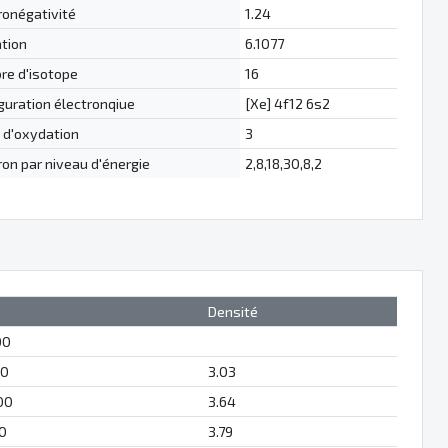
ronégativité
1.24
ation
6.1077
e d'isotope
16
guration électronqiue
[Xe] 4f12 6s2
 d'oxydation
3
ron par niveau d'énergie
2,8,18,30,8,2
Densité
00
50
3.03
00
3.64
00
3.79