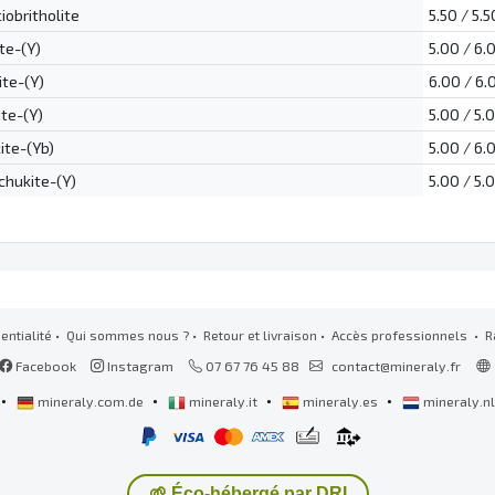
iobritholite
5.50 / 5.5
te-(Y)
5.00 / 6.
ite-(Y)
6.00 / 6.
te-(Y)
5.00 / 5.
te-(Yb)
5.00 / 6.
hukite-(Y)
5.00 / 5.
entialité
•
Qui sommes nous ?
•
Retour et livraison
•
Accès professionnels
• R
Facebook
Instagram
07 67 76 45 88
contact@mineraly.fr
•
•
•
•
mineraly.com.de
mineraly.it
mineraly.es
mineraly.n
🌱 Éco-hébergé par DRI