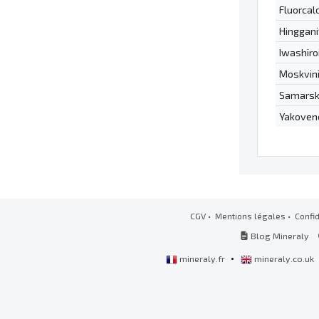
Fluorcalc
Hinggani
Iwashiro
Moskvini
Samarski
Yakovenc
CGV
•
Mentions légales
•
Confid
Blog Mineraly
•
mineraly.fr
mineraly.co.uk