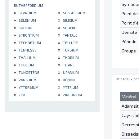
Symbol
RUTHERFORDIUM
»
»
SCANDIUM
SEABORGIUM
Point de
»
»
SÉLÉNIUM
SILICIUM
Point d'é
»
»
SODIUM
SOUFRE
Densité
»
»
STRONTIUM
TANTALE
Période
»
»
TECHNÉTIUM
TELLURE
»
»
TENNESSE
TERBIUM
Groupe
»
»
THALLIUM
THORIUM
»
»
THULIUM
TITANE
»
»
TUNGSTÈNE
URANIUM
»
»
Minéraux con
VANADIUM
XÉNON
»
»
YTTERBIUM
YTTRIUM
»
»
ZINC
ZIRCONIUM
Minéral
Adamsit
Caysichi
Decrespi
Dissakis