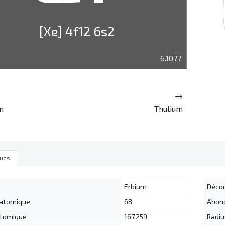
[Xe] 4f12 6s2
6.1077
m
Thulium
ques
Erbium
Déco
atomique
68
Abon
tomique
167.259
Radiu