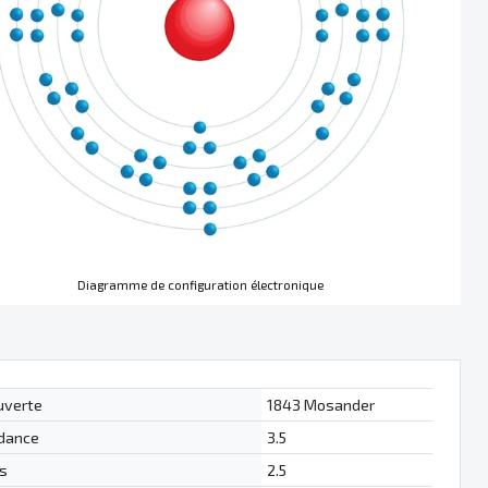
Diagramme de configuration électronique
uverte
1843 Mosander
dance
3.5
s
2.5