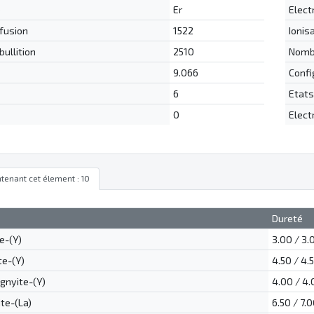
e
Er
Elect
 fusion
1522
Ionis
bullition
2510
Nombr
9.066
Confi
6
Etats
0
Elect
tenant cet élement : 10
Dureté
e-(Y)
3.00 / 3.
te-(Y)
4.50 / 4.
gnyite-(Y)
4.00 / 4.
ite-(La)
6.50 / 7.