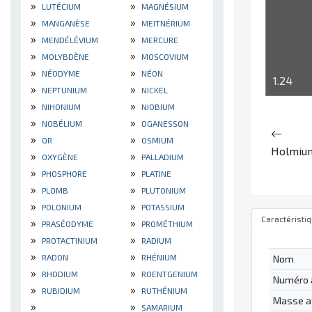
»
»
LUTÉCIUM
MAGNÉSIUM
»
»
MANGANÈSE
MEITNÉRIUM
»
»
MENDÉLÉVIUM
MERCURE
»
»
MOLYBDÈNE
MOSCOVIUM
»
»
NÉODYME
NÉON
1.24
»
»
NEPTUNIUM
NICKEL
»
»
NIHONIUM
NIOBIUM
»
»
NOBÉLIUM
OGANESSON
»
»
OR
OSMIUM
Holmiu
»
»
OXYGÈNE
PALLADIUM
»
»
PHOSPHORE
PLATINE
»
»
PLOMB
PLUTONIUM
»
»
POLONIUM
POTASSIUM
Caractéristi
»
»
PRASÉODYME
PROMÉTHIUM
»
»
PROTACTINIUM
RADIUM
»
»
RADON
RHÉNIUM
Nom
»
»
RHODIUM
ROENTGENIUM
Numéro 
»
»
RUBIDIUM
RUTHÉNIUM
Masse a
»
»
SAMARIUM