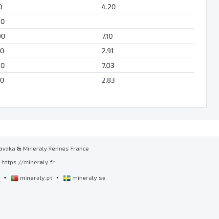
0
4.20
00
00
7.10
00
2.91
00
7.03
00
2.83
avaka
&
Mineraly Rennes France
https://mineraly.fr
•
•
l
mineraly.pt
mineraly.se