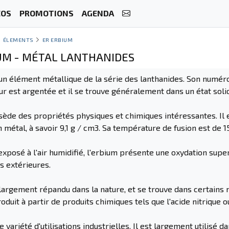
ÉOS
PROMOTIONS
AGENDA
ÉLEMENTS
ER ERBIUM
IUM - MÉTAL LANTHANIDES
un élément métallique de la série des lanthanides. Son numéro
ur est argentée et il se trouve généralement dans un état sol
ède des propriétés physiques et chimiques intéressantes. Il 
n métal, à savoir 9,1 g / cm3. Sa température de fusion est de 1
 exposé à l'air humidifié, l'erbium présente une oxydation supe
s extérieures.
largement répandu dans la nature, et se trouve dans certains m
duit à partir de produits chimiques tels que l'acide nitrique o
 variété d'utilisations industrielles. Il est largement utilisé 